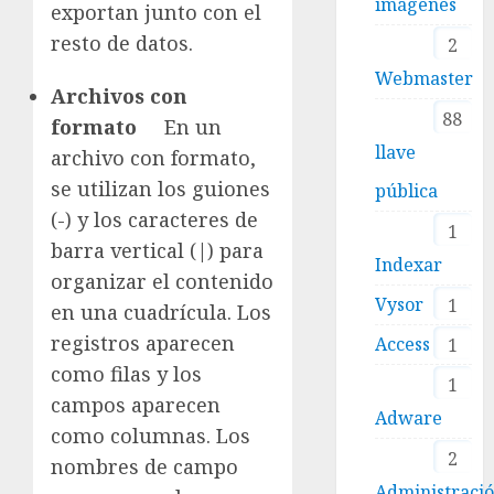
imágenes
exportan junto con el
resto de datos.
2
Webmaster
Archivos con
88
formato
En un
llave
archivo con formato,
se utilizan los guiones
pública
(-) y los caracteres de
1
barra vertical (|) para
Indexar
organizar el contenido
Vysor
1
en una cuadrícula. Los
registros aparecen
Access
1
como filas y los
1
campos aparecen
Adware
como columnas. Los
2
nombres de campo
Administraci