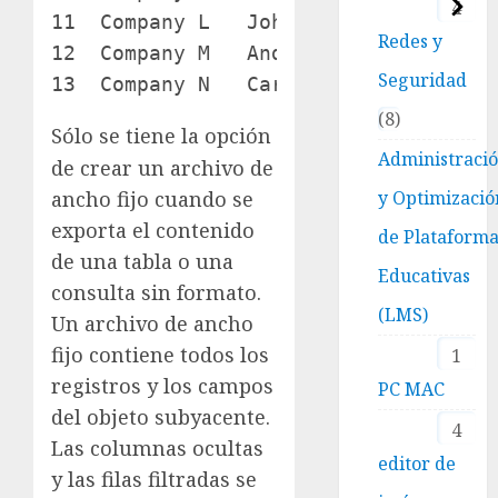
4
11  Company L   John       Edwards   
Redes y
12  Company M   Andre      Ludo      
Seguridad
13  Company N   Carlos     Grilo    
8
Sólo se tiene la opción
Administraci
de crear un archivo de
ancho fijo cuando se
y Optimizació
exporta el contenido
de Plataform
de una tabla o una
Educativas
consulta sin formato.
(LMS)
Un archivo de ancho
fijo contiene todos los
1
registros y los campos
PC MAC
del objeto subyacente.
4
Las columnas ocultas
editor de
y las filas filtradas se