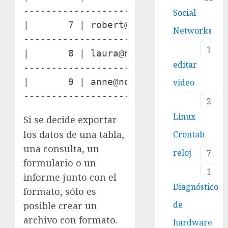
-------------------------------------
Social
|       7 | robert@northwindtraders.c
Networks
-------------------------------------
1
|       8 | laura@northwindtraders.co
editar
-------------------------------------
|       9 | anne@northwindtraders.com
video
------------------------------------
2
Linux
Si se decide exportar
los datos de una tabla,
Crontab
una consulta, un
reloj
7
formulario o un
1
informe junto con el
Diagnóstico
formato, sólo es
de
posible crear un
archivo con formato.
hardware