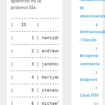
aparecen en la
primera fila.
de
almacenamie
-------------------------------------
|   ID    |         E-mail Address   
4
-------------------------------------
Internacional
|       1 | nancy@northwindtraders.co
/ Unicode
-------------------------------------
1
|       2 | andrew@northwindtraders.c
Recuperar
-------------------------------------
contraseña
|       3 | jan@northwindtraders.com 
-------------------------------------
1
|       4 | mariya@northwindtraders.c
Imágenes
-------------------------------------
7
|       5 | steven@northwindtraders.c
Linux PHP
-------------------------------------
|       6 | michael@northwindtraders.
11