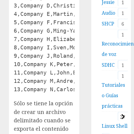
Jessie
1
3,Company D,Christina,Lee,Purchasing 
Audio
1
4,Company E,Martin,O’Donnell,Owner

5,Company F,Francisco,Pérez-Olaeta,Pu
SHCP
6
6,Company G,Ming-Yang,Xie,Owner

1
7,Company H,Elizabeth,Andersen,Purcha
Reconocimien
8,Company I,Sven,Mortensen,Purchasing
de voz
9,Company J,Roland,Wacker,Purchasing 
10,Company K,Peter,Krschne,Purchasing
SDHC
1
11,Company L,John,Edwards,Purchasing 
1
12,Company M,Andre,Ludo,Purchasing Re
Tutoriales
13,Company N,Carlos,Grilo,Purchasing
o Guías
Sólo se tiene la opción
prácticas
de crear un archivo
27
delimitado cuando se
Linux Shell
exporta el contenido