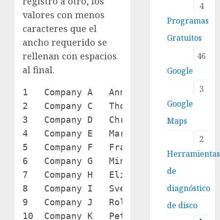
registro a otro, los
4
valores con menos
Programas
caracteres que el
Gratuitos
ancho requerido se
rellenan con espacios
46
al final.
Google
3
1   Company A   Anna       Bedecs    
Google
2   Company C   Thomas     Axen      
3   Company D   Christina  Lee       
Maps
4   Company E   Martin     O’Donnell 
2
5   Company F   Francisco  Pérez-Olae
Herramienta
6   Company G   Ming-Yang  Xie       
de
7   Company H   Elizabeth  Andersen  
diagnóstico
8   Company I   Sven       Mortensen 
9   Company J   Roland     Wacker    
de disco
10  Company K   Peter      Krschne   