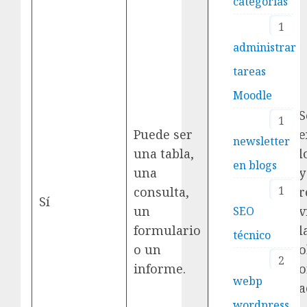
categorías
1
administrar
tareas
Moodle
S
1
Puede ser
e
newsletter
una tabla,
l
en blogs
una
y
Archivo
1
consulta,
r
Sí
con
un
v
SEO
formato
formulario
l
técnico
o un
o
2
informe.
o
webp
a
wordpress