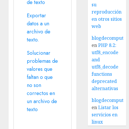
de texto
su
reproducción
Exportar
en otros sitios
datos a un
web
archivo de
blogdecomputo.
texto.
en
PHP 8.2:
utf8_encode
Solucionar
and
problemas de
utf8_decode
valores que
functions
faltan o que
deprecated
no son
alternativas
correctos en
blogdecomputo.
un archivo de
en
Listar los
texto
servicios en
linux