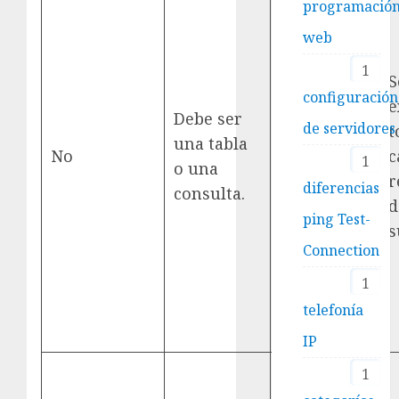
programació
web
1
S
configuración
Archivo
e
Debe ser
de servidores
delimitado
t
una tabla
No
o archivo
c
1
o una
de ancho
r
diferencias
consulta.
fijo
d
ping Test-
s
Connection
1
telefonía
IP
1