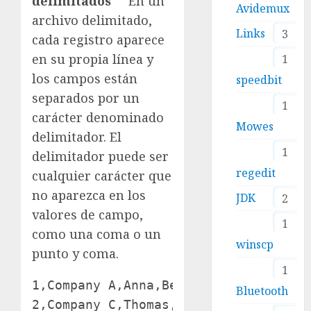
delimitados
En un
Avidemux
archivo delimitado,
Links
3
cada registro aparece
en su propia línea y
1
los campos están
speedbit
separados por un
1
carácter denominado
Mowes
delimitador. El
1
delimitador puede ser
regedit
cualquier carácter que
no aparezca en los
JDK
2
valores de campo,
1
como una coma o un
winscp
punto y coma.
1
1,Company A,Anna,Bedecs,Owner

Bluetooth
2,Company C,Thomas,Axen,Purchasing Re