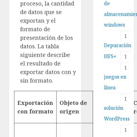
proceso, la cantidad
de
de datos que se
almacenamie
exportan y el
windows
formato de
1
presentación de los
Depuración
datos. La tabla
siguiente describe
HFS+
1
el resultado de
1
exportar datos con y
juegos en
sin formato.
línea
Tipo de
1
Exportación
Objeto de
C
archivo
solución
con formato
origen
r
resultante
WordPress
1