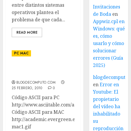
entre distintos sistemas
Invitaciones
operativos plantea el
de Boda
en
problema de que cada...
Appwiz.cpl en
Windows: qué
READ MORE
es, cómo
usarlo y cómo
solucionar
PC MAC
errores (Guía
2025)
Código ASCII para PC y
para MAC
blogdecomputo.
BLOGDECOMPUTO.COM
en
Error en
25 FEBRERO, 2010
0
Youtube: El
Código ASCII para PC
propietario
http://www.asciitable.com/asciifull.gif
del vídeo ha
Código ASCII para MAC
inhabilitado
http://academic.evergreen.edu/projects/biophysics/t
su
mac1.gif
reproducción