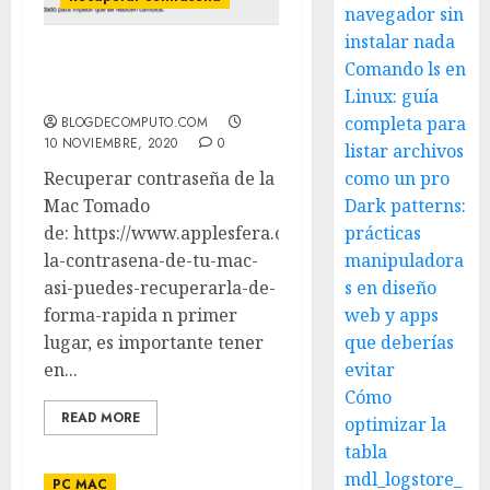
navegador sin
instalar nada
Comando ls en
Recuperar contraseña de
la Mac
Linux: guía
completa para
BLOGDECOMPUTO.COM
10 NOVIEMBRE, 2020
0
listar archivos
Recuperar contraseña de la
como un pro
Mac Tomado
Dark patterns:
de: https://www.applesfera.com/trucos/olvidaste-
prácticas
la-contrasena-de-tu-mac-
manipuladora
asi-puedes-recuperarla-de-
s en diseño
forma-rapida n primer
web y apps
lugar, es importante tener
que deberías
en...
evitar
Cómo
READ MORE
optimizar la
tabla
mdl_logstore_
PC MAC