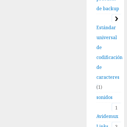
de backup
1
Estándar
universal
de
codificación
de
caracteres
1
sonidos
1
Avidemux
Links
3