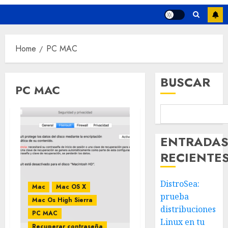
Home
PC MAC
BUSCAR
PC MAC
ENTRADA
RECIENTE
DistroSea:
Mac
Mac OS X
prueba
Mac Os High Sierra
distribuciones
PC MAC
Linux en tu
Recuperar contraseña