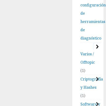
configuración
de
herramientas
de
diagnóstico
3
Varios /
Offtopic
1
Criptografía
y Hashes
1
Software y