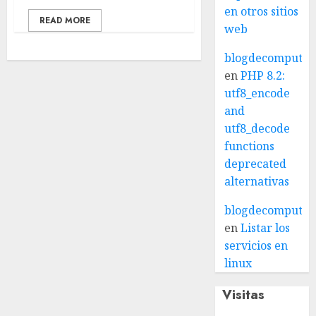
en otros sitios
READ MORE
web
blogdecomputo.
en
PHP 8.2:
utf8_encode
and
utf8_decode
functions
deprecated
alternativas
blogdecomputo.
en
Listar los
servicios en
linux
Visitas