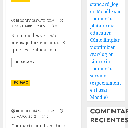
standard_log
en Moodle sin
Tips módem
romper tu
BLOGDECOMPUTO.COM
plataforma
7 NOVIEMBRE, 2016
0
educativa
Si no puedes ver este
Cómo limpiar
mensaje haz clic aquí. Si
y optimizar
quieres reubicarlo o...
/var/log en
Linux sin
READ MORE
romper tu
servidor
(especialment
PC MAC
e si usas
Moodle)
Disco duro para mac y
para PC
COMENTA
BLOGDECOMPUTO.COM
25 MAYO, 2012
0
RECIENTE
Compartir un disco duro