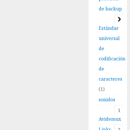
de backup
1
Estándar
universal
de
codificación
de
caracteres
1
sonidos
1
Avidemux
Links
3