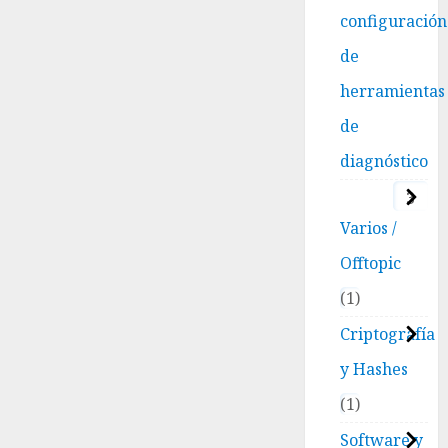
configuración
de
herramientas
de
diagnóstico
3
Varios /
Offtopic
1
Criptografía
y Hashes
1
Software y