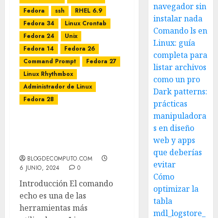
navegador sin
Fedora
ssh
RHEL 6.9
instalar nada
Fedora 34
Linux Crontab
Comando ls en
Fedora 24
Unix
Linux: guía
Fedora 14
Fedora 26
completa para
Command Prompt
Fedora 27
listar archivos
Linux Rhythmbox
como un pro
Administrador de Linux
Dark patterns:
Fedora 28
prácticas
manipuladora
Cómo Usar ECHO en
s en diseño
Linux para Insertar
web y apps
Saltos de Línea
que deberías
BLOGDECOMPUTO.COM
evitar
6 JUNIO, 2024
0
Cómo
Introducción El comando
optimizar la
echo es una de las
tabla
herramientas más
mdl_logstore_