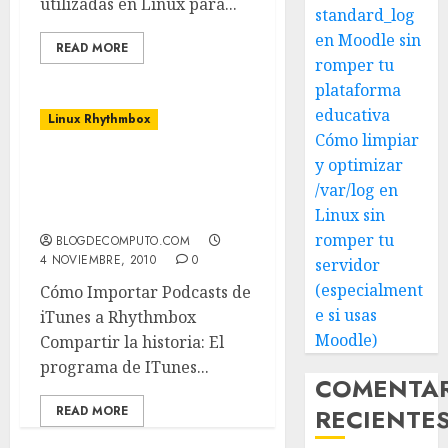
utilizadas en Linux para...
standard_log
en Moodle sin
READ MORE
romper tu
plataforma
educativa
Linux Rhythmbox
Cómo limpiar
y optimizar
Linux – Rhythmbox –
/var/log en
FeedFlipper Itunes
Podcasts
Linux sin
romper tu
BLOGDECOMPUTO.COM
4 NOVIEMBRE, 2010
0
servidor
(especialment
Cómo Importar Podcasts de
e si usas
iTunes a Rhythmbox
Moodle)
Compartir la historia: El
programa de ITunes...
COMENTA
READ MORE
RECIENTE