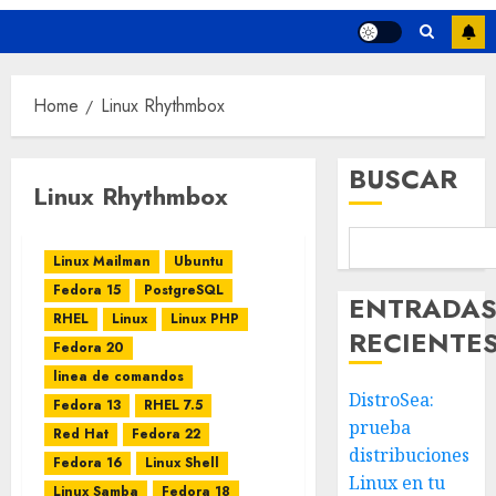
Home
Linux Rhythmbox
BUSCAR
Linux Rhythmbox
Linux Mailman
Ubuntu
Fedora 15
PostgreSQL
ENTRADA
RHEL
Linux
Linux PHP
RECIENTE
Fedora 20
linea de comandos
DistroSea:
Fedora 13
RHEL 7.5
prueba
Red Hat
Fedora 22
distribuciones
Fedora 16
Linux Shell
Linux en tu
Linux Samba
Fedora 18