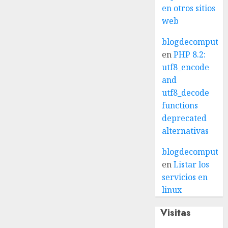
en otros sitios
web
blogdecomputo.
en
PHP 8.2:
utf8_encode
and
utf8_decode
functions
deprecated
alternativas
blogdecomputo.
en
Listar los
servicios en
linux
Visitas