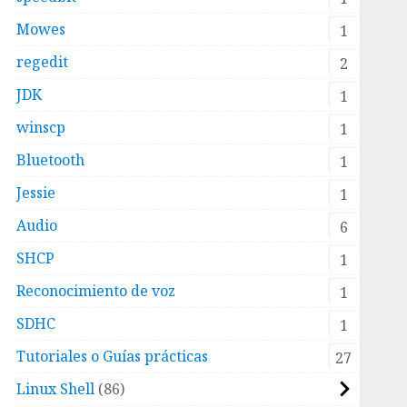
Mowes
1
regedit
2
JDK
1
winscp
1
Bluetooth
1
Jessie
1
Audio
6
SHCP
1
Reconocimiento de voz
1
SDHC
1
Tutoriales o Guías prácticas
27
Linux Shell
86