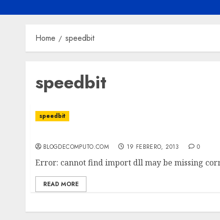
Home
speedbit
speedbit
speedbit
wrong version ssleay32.dll
BLOGDECOMPUTO.COM
19 FEBRERO, 2013
0
Error: cannot find import dll may be missing corr
READ MORE