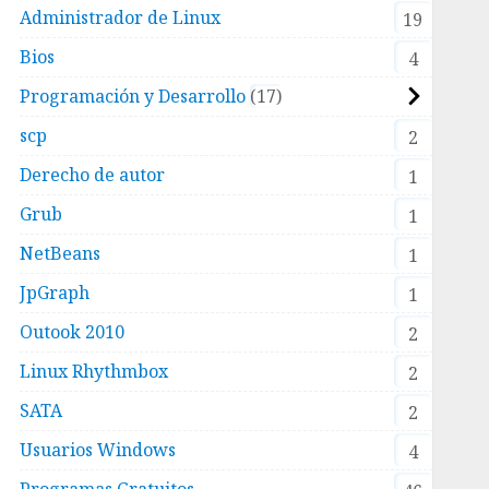
Administrador de Linux
19
Bios
4
Programación y Desarrollo
17
scp
2
Derecho de autor
1
Grub
1
NetBeans
1
JpGraph
1
Outook 2010
2
Linux Rhythmbox
2
SATA
2
Usuarios Windows
4
Programas Gratuitos