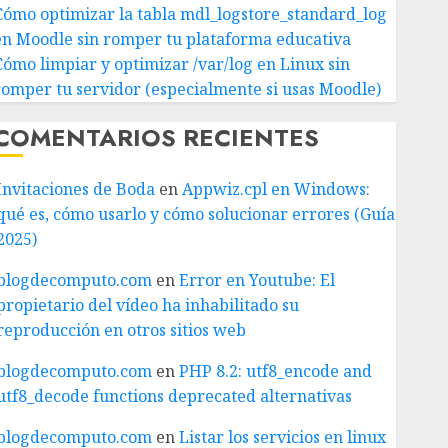
Cómo optimizar la tabla mdl_logstore_standard_log
en Moodle sin romper tu plataforma educativa
Cómo limpiar y optimizar /var/log en Linux sin
romper tu servidor (especialmente si usas Moodle)
COMENTARIOS RECIENTES
Invitaciones de Boda
en
Appwiz.cpl en Windows:
qué es, cómo usarlo y cómo solucionar errores (Guía
2025)
blogdecomputo.com
en
Error en Youtube: El
propietario del vídeo ha inhabilitado su
reproducción en otros sitios web
blogdecomputo.com
en
PHP 8.2: utf8_encode and
utf8_decode functions deprecated alternativas
blogdecomputo.com
en
Listar los servicios en linux