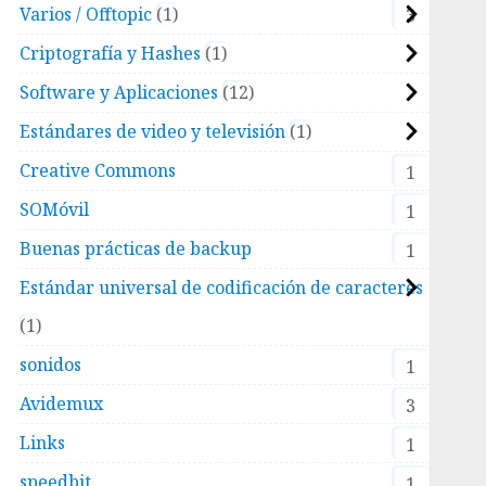
Varios / Offtopic
1
3
Criptografía y Hashes
1
Software y Aplicaciones
12
Estándares de video y televisión
1
Creative Commons
1
SOMóvil
1
Buenas prácticas de backup
1
Estándar universal de codificación de caracteres
1
sonidos
1
Avidemux
3
Links
1
speedbit
1