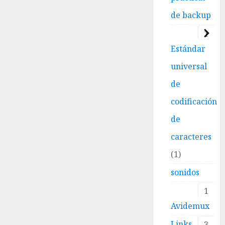
de backup
1
Estándar
universal
de
codificación
de
caracteres
1
sonidos
1
Avidemux
Links
3