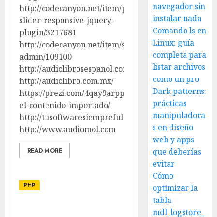
navegador sin
http://codecanyon.net/item/parallax-
instalar nada
slider-responsive-jquery-
Comando ls en
plugin/3217681
Linux: guía
http://codecanyon.net/item/simple-
completa para
admin/109100
listar archivos
http://audiolibrosespanol.com/
como un pro
http://audiolibro.com.mx/
Dark patterns:
https://prezi.com/4qay9arppczy/mexico-
prácticas
el-contenido-importado/
manipuladora
http://tusoftwaresiemprefull.com/
s en diseño
http://www.audiomol.com
web y apps
READ MORE
que deberías
evitar
Cómo
PHP
optimizar la
tabla
cachar $_POST como
mdl_logstore_