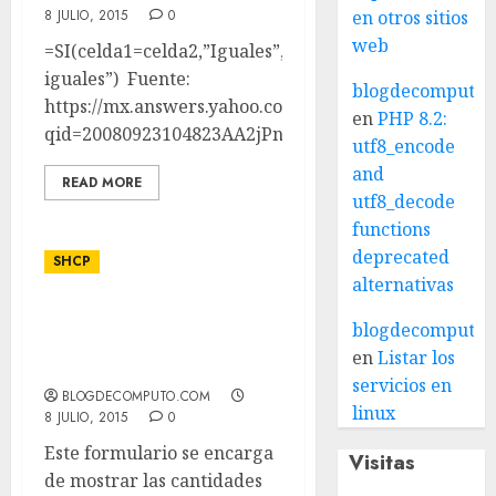
8 JULIO, 2015
0
en otros sitios
web
=SI(celda1=celda2,”Iguales”,”No
iguales”) Fuente:
blogdecomputo.
https://mx.answers.yahoo.com/question/index?
en
PHP 8.2:
qid=20080923104823AA2jPnF
utf8_encode
and
READ MORE
utf8_decode
functions
deprecated
SHCP
alternativas
Cálculo para recibo de
blogdecomputo.
honorarios en México
en
Listar los
para el 2015
servicios en
BLOGDECOMPUTO.COM
linux
8 JULIO, 2015
0
Este formulario se encarga
Visitas
de mostrar las cantidades