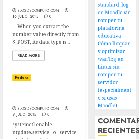
entero PHP
standard_log
BLOGDECOMPUTO.COM
en Moodle sin
16 JULIO, 2015
0
romper tu
When you extract the
plataforma
number value directly from
educativa
$_POST, its data type is...
Cómo limpiar
y optimizar
READ MORE
/var/log en
Linux sin
romper tu
Fedora
servidor
(especialment
Servidor de tiempo
e si usas
fedora
Moodle)
BLOGDECOMPUTO.COM
9 JULIO, 2015
0
COMENTA
systemctl enable
RECIENTE
ntpdate.service o service