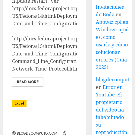
ntpdate restart ver
Invitaciones
http://docs.fedoraproject.org/en-
de Boda
en
US/Fedora/14/html/Deployment_Guide/chap-
Appwiz.cpl en
Date_and_Time_Configuration.html
Windows: qué
es, cómo
http://docs.fedoraproject.org/en-
usarlo y cómo
US/Fedora/15/html/Deployment_Guide/sect-
solucionar
Date_and_Time_Configuration-
errores (Guía
Command_Line_Configuration-
2025)
Network_Time_Protocol.html
blogdecomputo.
READ MORE
en
Error en
Youtube: El
propietario
Excel
del vídeo ha
inhabilitado
Comparar dos celdas si
su
son iguales
reproducción
BLOGDECOMPUTO.COM