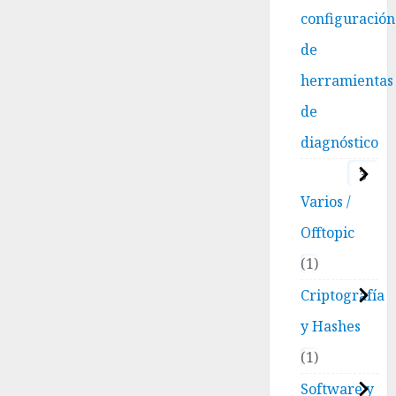
configuración
de
herramientas
de
diagnóstico
3
Varios /
Offtopic
1
Criptografía
y Hashes
1
Software y