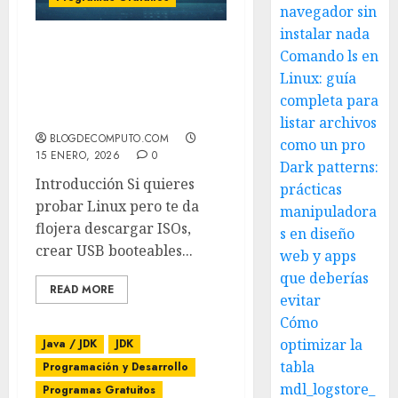
navegador sin
instalar nada
Comando ls en
DistroSea: prueba
distribuciones Linux en
Linux: guía
tu navegador sin instalar
completa para
nada
listar archivos
BLOGDECOMPUTO.COM
como un pro
15 ENERO, 2026
0
Dark patterns:
Introducción Si quieres
prácticas
probar Linux pero te da
manipuladora
flojera descargar ISOs,
s en diseño
crear USB booteables...
web y apps
que deberías
READ MORE
evitar
Cómo
optimizar la
Java / JDK
JDK
tabla
Programación y Desarrollo
mdl_logstore_
Programas Gratuitos