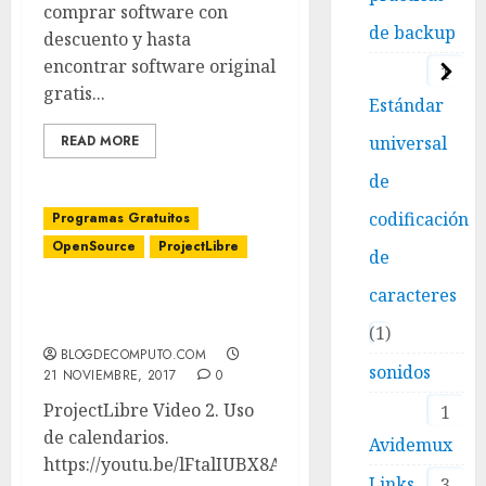
comprar software con
de backup
descuento y hasta
encontrar software original
1
gratis...
Estándar
universal
READ MORE
de
codificación
Programas Gratuitos
OpenSource
ProjectLibre
de
caracteres
ProjectLibre Video 2. Uso
de calendarios y tareas.
1
BLOGDECOMPUTO.COM
sonidos
21 NOVIEMBRE, 2017
0
ProjectLibre Video 2. Uso
1
de calendarios.
Avidemux
https://youtu.be/lFtalIUBX8A
Links
3