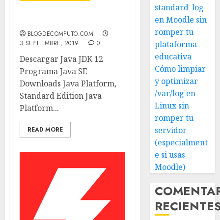
standard_log
en Moodle sin
Descargar Java JDK 12
romper tu
BLOGDECOMPUTO.COM
3 SEPTIEMBRE, 2019
0
plataforma
educativa
Descargar Java JDK 12
Cómo limpiar
Programa Java SE
y optimizar
Downloads Java Platform,
/var/log en
Standard Edition Java
Linux sin
Platform...
romper tu
servidor
READ MORE
(especialment
e si usas
Moodle)
COMENTA
RECIENTE