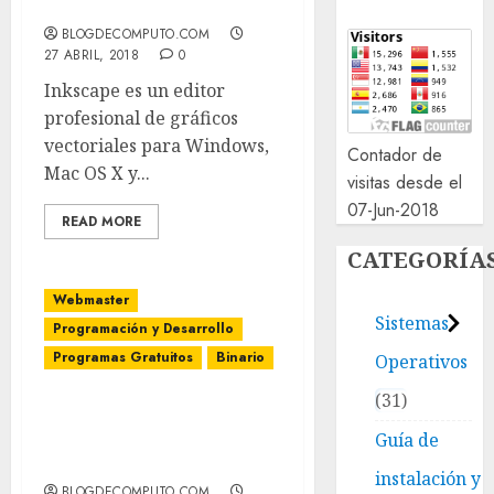
vectoriales
BLOGDECOMPUTO.COM
27 ABRIL, 2018
0
Inkscape es un editor
profesional de gráficos
vectoriales para Windows,
Contador de
Mac OS X y...
visitas desde el
07-Jun-2018
READ MORE
CATEGORÍA
Webmaster
Sistemas
Programación y Desarrollo
Programas Gratuitos
Binario
Operativos
31
Como convertir números
a binario o texto a
Guía de
binario.
instalación y
BLOGDECOMPUTO.COM