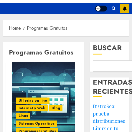
Home
Programas Gratuitos
BUSCAR
Programas Gratuitos
ENTRADA
RECIENTE
Utilerias on line
DistroSea:
Internet y Web
Blog
prueba
Linux
distribuciones
Sistemas Operativos
Linux en tu
Programas Gratuitos