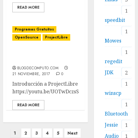
READ MORE
1
speedbit
Programas Gratuitos
1
OpenSource
ProjectLibre
Mowes
1
ProjectLibre Video 1.
Introducción
regedit
BLOGDECOMPUTO.COM
JDK
2
21 NOVIEMBRE, 2017
0
1
Introducción a ProjectLibre
https://youtu.be/UOTwDczsSAw
winscp
1
READ MORE
Bluetooth
Jessie
1
Paginación
1
2
3
4
5
Next
Audio
1