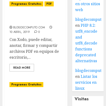
en otros sitios
Programas Gratuitos
PDF
web
Editar PDF online o en
blogdecomputo.
desktop
en
PHP 8.2:
BLOGDECOMPUTO.COM
utf8_encode
10 ABRIL, 2019
0
and
Con Xodo, puede editar,
utf8_decode
anotar, firmar y compartir
functions
archivos PDF en equipos de
deprecated
escritorio,...
alternativas
READ MORE
blogdecomputo.
en
Listar los
servicios en
Programas Gratuitos
linux
Inkscape es un editor
Visitas
profesional de gráficos