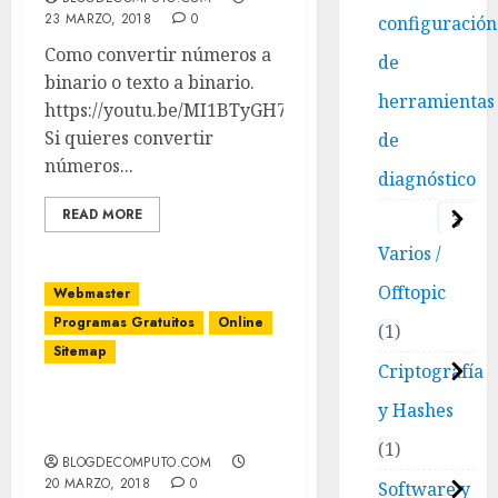
23 MARZO, 2018
0
configuración
Como convertir números a
de
binario o texto a binario.
herramientas
https://youtu.be/MI1BTyGH7j4
Si quieres convertir
de
números...
diagnóstico
READ MORE
3
Varios /
Offtopic
Webmaster
Programas Gratuitos
Online
1
Sitemap
Criptografía
Como crear tu sitemap
y Hashes
automáticamente.
1
BLOGDECOMPUTO.COM
20 MARZO, 2018
0
Software y