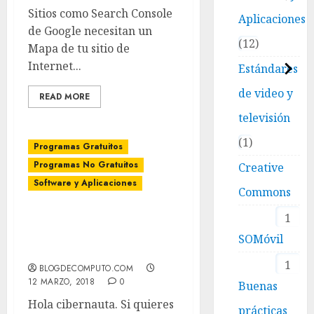
Sitios como Search Console
Aplicaciones
de Google necesitan un
12
Mapa de tu sitio de
Internet...
Estándares
de video y
READ MORE
televisión
1
Programas Gratuitos
Programas No Gratuitos
Creative
Software y Aplicaciones
Commons
1
Donde encontrar
Software gratis o con
SOMóvil
descuento
1
BLOGDECOMPUTO.COM
12 MARZO, 2018
0
Buenas
Hola cibernauta. Si quieres
prácticas