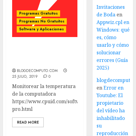
Invitaciones
Programas Gratuitos
de Boda
en
Programas No Gratuitos
Appwiz.cpl en
Software y Aplicaciones
Windows: qué
es, cómo
usarlo y cómo
Monitorear la
solucionar
temperatura de la
errores (Guía
computadora
2025)
BLOGDECOMPUTO.COM
25 JULIO, 2019
0
blogdecomputo.
Monitorear la temperatura
en
Error en
de la computadora
Youtube: El
https://www.cpuid.com/softwares/hwmonitor-
propietario
pro.html
del vídeo ha
inhabilitado
READ MORE
su
reproducción