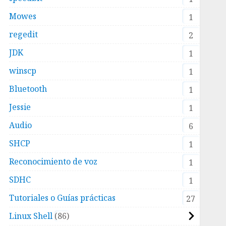
Mowes
1
regedit
2
JDK
1
winscp
1
Bluetooth
1
Jessie
1
Audio
6
SHCP
1
Reconocimiento de voz
1
SDHC
1
Tutoriales o Guías prácticas
27
Linux Shell
86