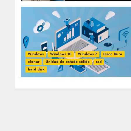
Windows
Windows 10
Windows 7
Disco Duro
clonar
Unidad de estado sólido
ssd
hard disk