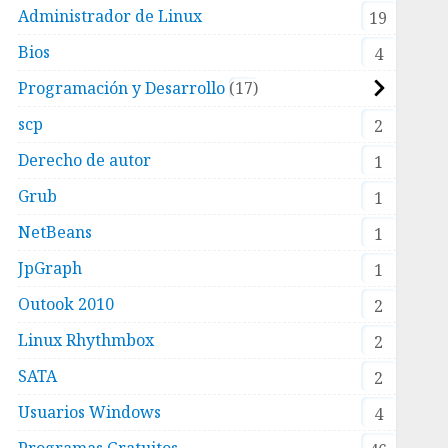
Administrador de Linux
19
Bios
4
Programación y Desarrollo
17
scp
2
Derecho de autor
1
Grub
1
NetBeans
1
JpGraph
1
Outook 2010
2
Linux Rhythmbox
2
SATA
2
Usuarios Windows
4
Programas Gratuitos