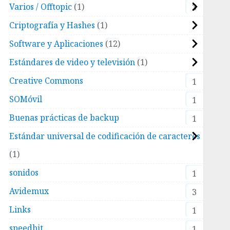
Varios / Offtopic
1
3
Criptografía y Hashes
1
Software y Aplicaciones
12
Estándares de video y televisión
1
Creative Commons
1
SOMóvil
1
Buenas prácticas de backup
1
Estándar universal de codificación de caracteres
1
sonidos
1
Avidemux
3
Links
1
speedbit
1