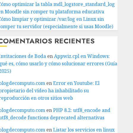
Cómo optimizar la tabla mdl_logstore_standard_log
en Moodle sin romper tu plataforma educativa
Cómo limpiar y optimizar /var/log en Linux sin
romper tu servidor (especialmente si usas Moodle)
COMENTARIOS RECIENTES
Invitaciones de Boda
en
Appwiz.cpl en Windows:
qué es, cómo usarlo y cómo solucionar errores (Guía
2025)
blogdecomputo.com
en
Error en Youtube: El
propietario del vídeo ha inhabilitado su
reproducción en otros sitios web
blogdecomputo.com
en
PHP 8.2: utf8_encode and
utf8_decode functions deprecated alternativas
blogdecomputo.com
en
Listar los servicios en linux