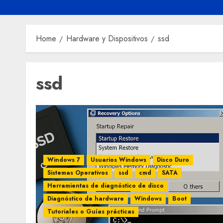
Home
Hardware y Dispositivos
ssd
ssd
Windows 7
Usuarios Windows
Disco Duro
Sistemas Operativos
ssd
cmd
SATA
Herramientas de diagnóstico de disco
Diagnóstico de hardware
Windows
Boot
Tutoriales o Guías prácticas