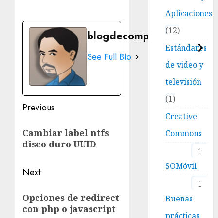
Aplicaciones
12
blogdecomputo.com
Estándares
See Full Bio
de video y
televisión
1
Post
Previous
Creative
navigation
Previous
Cambiar label ntfs
Commons
post:
disco duro UUID
1
SOMóvil
Next
1
Next
Opciones de redirect
Buenas
post:
con php o javascript
prácticas