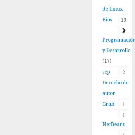
Cómo
15 ENERO,
de Linux
limpiar
2026
y
0
Bios
19
optimizar
/var/log
4
en
Programació
Linux
sin
y Desarrollo
romper
17
tu
servidor
scp
2
(especialmente
si usas
Derecho de
Moodle)
autor
6
Grub
1
DICIEMBRE,
2025
1
0
NetBeans