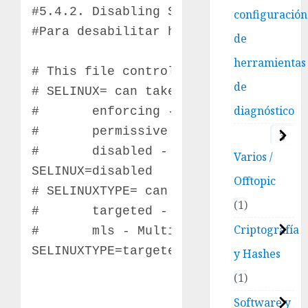
#5.4.2. Disabling SELinux

configuración
#Para desabilitar hay que poner la v
de
herramientas
# This file controls the state of SEL
de
# SELINUX= can take one of these thre
diagnóstico
#       enforcing - SELinux security 
#       permissive - SELinux prints w
3
#       disabled - No SELinux policy 
Varios /
SELINUX=disabled

Offtopic
# SELINUXTYPE= can take one of these 
1
#       targeted - Targeted processes
Criptografía
#       mls - Multi Level Security pr
SELINUXTYPE=targeted
y Hashes
1
Software y