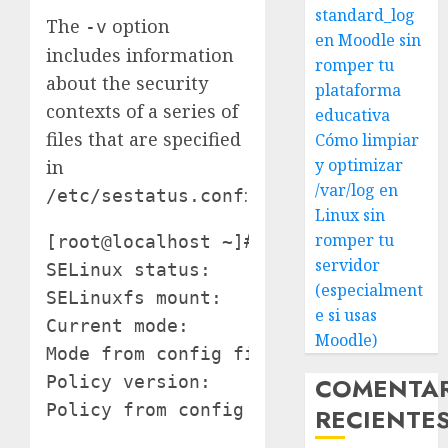
standard_log
The
option
-v
en Moodle sin
includes information
romper tu
about the security
plataforma
contexts of a series of
educativa
files that are specified
Cómo limpiar
y optimizar
in
/var/log en
:
/etc/sestatus.conf
Linux sin
romper tu
[root@localhost ~]# sestatus -v

servidor
SELinux status:                 enabl
(especialment
SELinuxfs mount:                /seli
e si usas
Current mode:                   enfor
Moodle)
Mode from config file:          enfor
COMENTA
Policy version:                 21

Policy from config file:        targe
RECIENTE