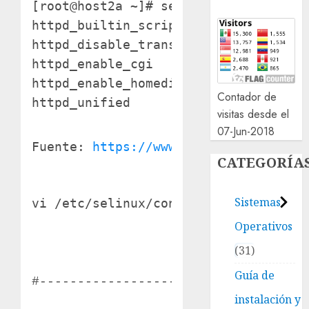
[root@host2a ~]# sestatus -b | grep h
httpd_builtin_scripting           on

httpd_disable_trans               on

httpd_enable_cgi                  on

httpd_enable_homedirs             on

Contador de
visitas desde el
07-Jun-2018
Fuente: 
https://www.centos.org/docs/
CATEGORÍA
Sistemas
vi /etc/selinux/config

Operativos
31
Guía de
#-----------------------------------
instalación y