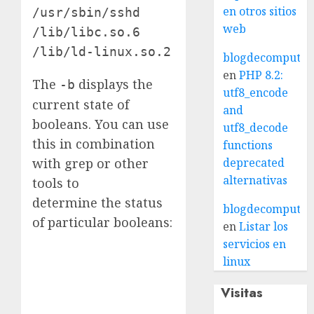
en otros sitios
/usr/sbin/sshd                  syste
web
/lib/libc.so.6                  syst
blogdecomputo.
en
PHP 8.2:
The
displays the
-b
utf8_encode
current state of
and
booleans. You can use
utf8_decode
this in combination
functions
deprecated
with grep or other
alternativas
tools to
determine the status
blogdecomputo.
of particular booleans:
en
Listar los
servicios en
linux
Visitas