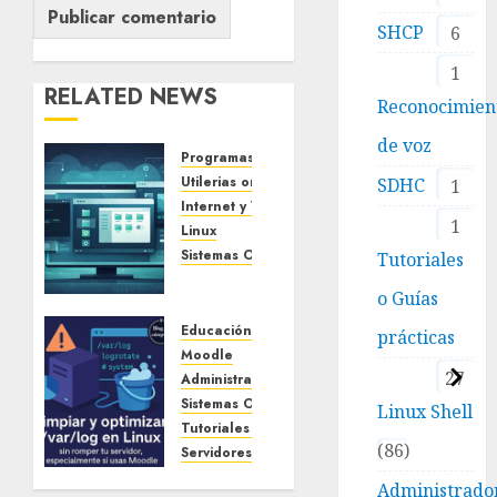
SHCP
6
1
RELATED NEWS
Reconocimien
de voz
Programas Gratuitos
Utilerias on line
SDHC
1
Internet y Web
Blog
1
Linux
Sistemas Operativos
Tutoriales
DistroSea:
o Guías
prueba
distribuciones
Educación y Cursos
Linux
prácticas
Linux
Moodle
27
en tu
Administrador de Linux
navegador
Sistemas Operativos
Linux Shell
sin
Tutoriales o Guías prácticas
86
instalar
Servidores
nada
Comandos y Terminal
Administrado