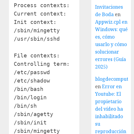
Process contexts:

Invitaciones
Current context:                user_
de Boda
en
Appwiz.cpl en
Init context:                   syste
Windows: qué
/sbin/mingetty                  syste
es, cómo
/usr/sbin/sshd                  syste
usarlo y cómo
solucionar
File contexts:

errores (Guía
Controlling term:               user_
2025)
/etc/passwd                     syste
blogdecomputo.
/etc/shadow                     syste
en
Error en
/bin/bash                       syste
Youtube: El
/bin/login                      syste
propietario
/bin/sh                         syst
del vídeo ha
/sbin/agetty                    syste
inhabilitado
/sbin/init                      syste
su
/sbin/mingetty                  syste
reproducción