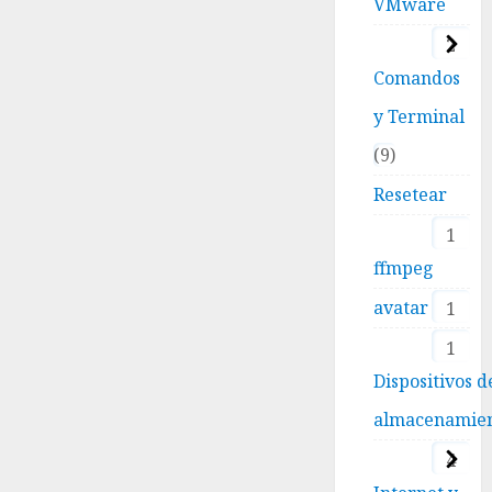
VMware
2
Comandos
y Terminal
9
Resetear
1
ffmpeg
avatar
1
1
Dispositivos d
almacenamie
4