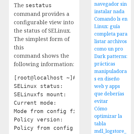
navegador sin
The
sestatus
instalar nada
command provides a
Comando ls en
configurable view into
Linux: guía
the status of SELinux.
completa para
The simplest form of
listar archivos
this
como un pro
command shows the
Dark patterns:
prácticas
following information:
manipuladora
[root@localhost ~]# sestatus

s en diseño
web y apps
SELinux status:                 enabl
que deberías
SELinuxfs mount:                /seli
evitar
Current mode:                   enfor
Cómo
Mode from config file:          enfor
optimizar la
Policy version:                 21

tabla
mdl_logstore_