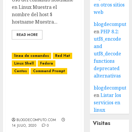
en otros sitios
en Linux Muestra el
web
nombre del host $
hostname Muestra...
blogdecomputo.
en
PHP 8.2:
READ MORE
utf8_encode
and
utf8_decode
linea de comandos
Red Hat
functions
Linux Shell
Fedora
deprecated
Centos
Command Prompt
alternativas
Resolver error: warning:
blogdecomputo.
setlocale: LC_CTYPE:
en
Listar los
cannot change locale
servicios en
(UTF-8): No such file or
linux
directory
BLOGDECOMPUTO.COM
Visitas
14 JULIO, 2020
0