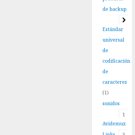
de backup
1
Estándar
universal
de
codificación
de
caracteres
1
sonidos
1
Avidemux
Links
3