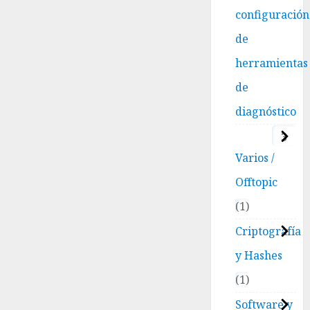
configuración
de
herramientas
de
diagnóstico
3
Varios /
Offtopic
1
Criptografía
y Hashes
1
Software y