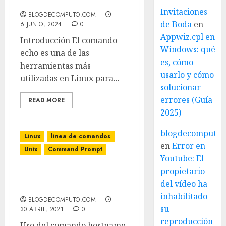
Saltos de Línea
Invitaciones
BLOGDECOMPUTO.COM
de Boda
en
6 JUNIO, 2024
0
Appwiz.cpl en
Introducción El comando
Windows: qué
echo es una de las
es, cómo
herramientas más
usarlo y cómo
utilizadas en Linux para...
solucionar
errores (Guía
READ MORE
2025)
blogdecomputo.
Linux
linea de comandos
en
Error en
Unix
Command Prompt
Youtube: El
propietario
Uso del comando
del vídeo ha
hostname en Linux
inhabilitado
BLOGDECOMPUTO.COM
su
30 ABRIL, 2021
0
reproducción
Uso del comando hostname