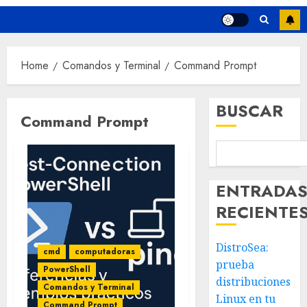
Home
Comandos y Terminal
Command Prompt
BUSCAR
Command Prompt
ENTRADA
RECIENTE
DistroSea:
cmd
computadoras
prueba
PowerShell
distribuciones
Comandos y Terminal
Linux en tu
Command Prompt