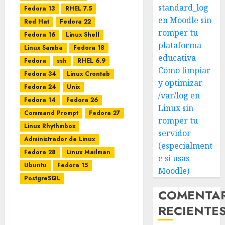
standard_log
Fedora 13
RHEL 7.5
en Moodle sin
Red Hat
Fedora 22
romper tu
Fedora 16
Linux Shell
plataforma
Linux Samba
Fedora 18
educativa
Fedora
ssh
RHEL 6.9
Cómo limpiar
Fedora 34
Linux Crontab
y optimizar
Fedora 24
Unix
/var/log en
Fedora 14
Fedora 26
Linux sin
Command Prompt
Fedora 27
romper tu
Linux Rhythmbox
servidor
Administrador de Linux
(especialment
Fedora 28
Linux Mailman
e si usas
Ubuntu
Fedora 15
Moodle)
PostgreSQL
COMENTA
Cómo Usar ECHO en
RECIENTE
Linux para Insertar