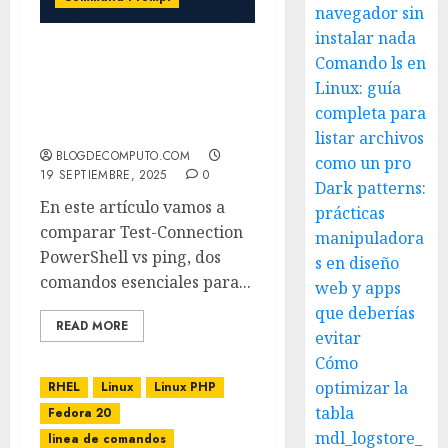
navegador sin
instalar nada
Comando ls en
Test-Connection en
PowerShell vs Ping:
Linux: guía
diferencias y ejemplos
completa para
prácticos
listar archivos
BLOGDECOMPUTO.COM
como un pro
19 SEPTIEMBRE, 2025
0
Dark patterns:
En este artículo vamos a
prácticas
comparar Test-Connection
manipuladora
PowerShell vs ping, dos
s en diseño
comandos esenciales para...
web y apps
que deberías
READ MORE
evitar
Cómo
optimizar la
RHEL
Linux
Linux PHP
tabla
Fedora 20
mdl_logstore_
linea de comandos