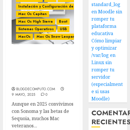
standard_log
Instalación y Configuración de Mac
en Moodle sin
Mac Os Capitan
romper tu
Mac Os High Sierra
Boot
plataforma
Sistemas Operativos
USB
educativa
MacOs
Mac Os Snow Leopard
Cómo limpiar
y optimizar
/var/log en
Guía retro-Mac: crea un
USB de arranque para OS
Linux sin
X 10.7 Lion y recuerda
romper tu
qué versión es macOS
servidor
High Sierra
(especialment
BLOGDECOMPUTO.COM
e si usas
9 MAYO, 2025
0
Moodle)
Aunque en 2025 convivimos
COMENTA
con Sonoma y las betas de
Sequoia, muchos Mac
RECIENTE
veteranos...