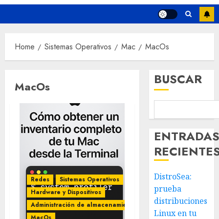
Home
Sistemas Operativos
Mac
MacOs
BUSCAR
MacOs
ENTRADA
RECIENTE
DistroSea:
Redes
Sistemas Operativos
prueba
Hardware y Dispositivos
distribuciones
Administración de almacenamiento
Linux en tu
MacOs