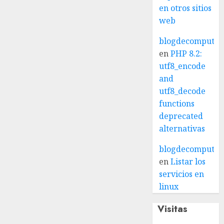
en otros sitios
web
blogdecomputo.
en
PHP 8.2:
utf8_encode
and
utf8_decode
functions
deprecated
alternativas
blogdecomputo.
en
Listar los
servicios en
linux
Visitas