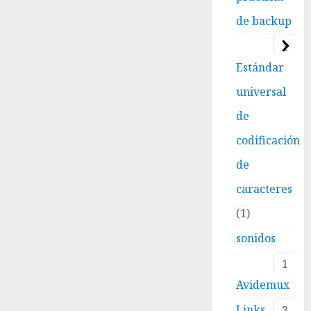
de backup
1
Estándar
universal
de
codificación
de
caracteres
1
sonidos
1
Avidemux
Links
3