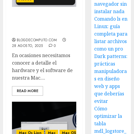
navegador sin
instalar nada
Comando ls en
Cómo obtener un
inventario completo de
Linux: guía
tu Mac desde la Terminal
completa para
BLOGDECOMPUTO.COM
listar archivos
28 AGOSTO, 2025
0
como un pro
En ocasiones necesitamos
Dark patterns:
conocer a detalle el
prácticas
hardware y el software de
manipuladora
nuestra Mac....
s en diseño
web y apps
READ MORE
que deberías
evitar
Cómo
optimizar la
tabla
mdl_logstore_
Mac Os Lion
Mac
Mac OS X