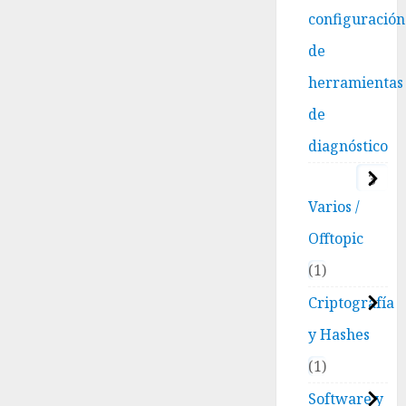
configuración
de
herramientas
de
diagnóstico
3
Varios /
Offtopic
1
Criptografía
y Hashes
1
Software y