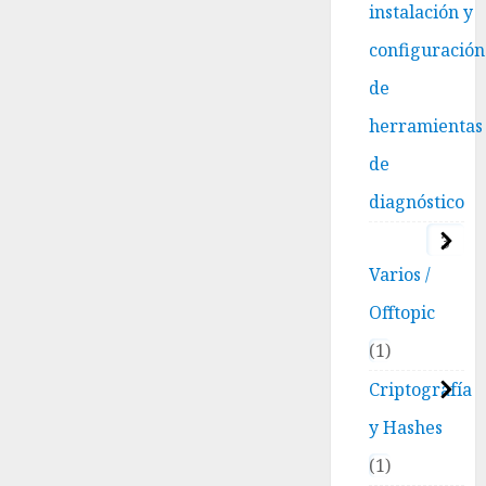
instalación y
configuración
de
herramientas
de
diagnóstico
3
Varios /
Offtopic
1
Criptografía
y Hashes
1