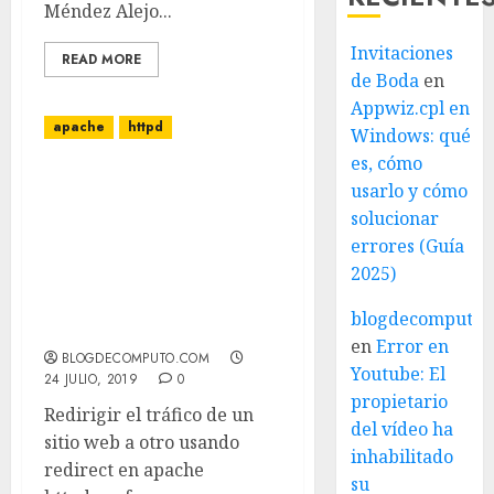
Méndez Alejo...
Invitaciones
READ MORE
de Boda
en
Appwiz.cpl en
apache
httpd
Windows: qué
es, cómo
Redirigir el tráfico de un
usarlo y cómo
sitio web a otro usando
solucionar
redirect en apache
errores (Guía
httpd.conf Y todo el
2025)
tráfico que llame a la IP
se mandará a la url
blogdecomputo.
seleccionada
en
Error en
BLOGDECOMPUTO.COM
Youtube: El
24 JULIO, 2019
0
propietario
Redirigir el tráfico de un
del vídeo ha
sitio web a otro usando
inhabilitado
redirect en apache
su