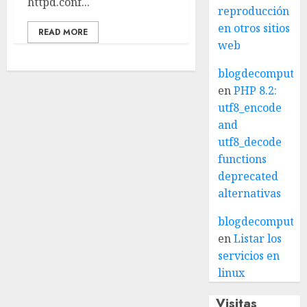
httpd.conf...
reproducción
en otros sitios
READ MORE
web
blogdecomputo.
en
PHP 8.2:
utf8_encode
and
utf8_decode
functions
deprecated
alternativas
blogdecomputo.
en
Listar los
servicios en
linux
Visitas