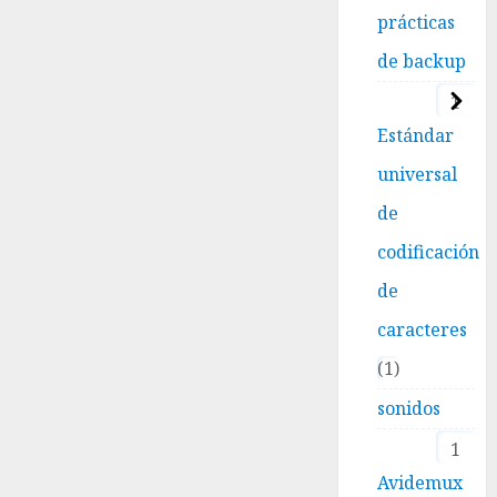
prácticas
de backup
1
Estándar
universal
de
codificación
de
caracteres
1
sonidos
1
Avidemux