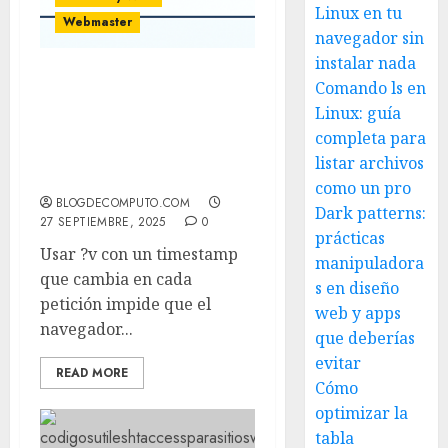
Linux en tu
Webmaster
navegador sin
instalar nada
Comando ls en
Cómo el parámetro de
versión por tiempo
Linux: guía
arruina la caché de CSS y
completa para
JS (y la forma correcta de
listar archivos
versionar assets)
como un pro
BLOGDECOMPUTO.COM
Dark patterns:
27 SEPTIEMBRE, 2025
0
prácticas
Usar ?v con un timestamp
manipuladora
que cambia en cada
s en diseño
petición impide que el
web y apps
navegador...
que deberías
evitar
READ MORE
Cómo
optimizar la
tabla