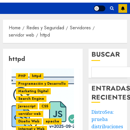
Home
Redes y Seguridad
Servidores
servidor web
httpd
BUSCAR
httpd
PHP
httpd
Programación y Desarrollo
ENTRADA
Marketing Digital
RECIENTE
Search Engine
Javascript
CSS
DistroSea:
servidor web
prueba
Diseño Web
apache
distribuciones
Internet y Web