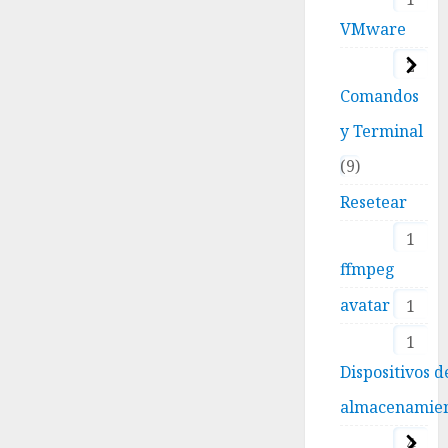
VMware
2
Comandos
y Terminal
9
Resetear
1
ffmpeg
avatar
1
1
Dispositivos d
almacenamie
4