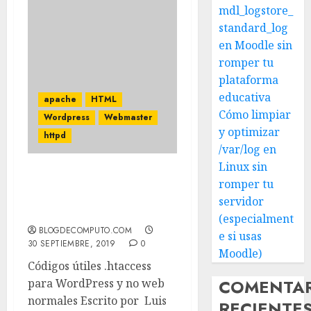
mdl_logstore_
standard_log
en Moodle sin
romper tu
plataforma
educativa
apache
HTML
Cómo limpiar
Wordpress
Webmaster
y optimizar
httpd
/var/log en
Linux sin
Códigos útiles .htaccess
romper tu
para WordPress y no web
servidor
normales
(especialment
BLOGDECOMPUTO.COM
e si usas
30 SEPTIEMBRE, 2019
0
Moodle)
Códigos útiles .htaccess
COMENTA
para WordPress y no web
normales Escrito por Luis
RECIENTE