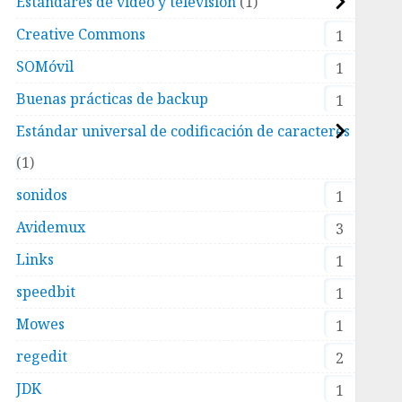
Estándares de video y televisión
1
Creative Commons
1
SOMóvil
1
Buenas prácticas de backup
1
Estándar universal de codificación de caracteres
1
sonidos
1
Avidemux
3
Links
1
speedbit
1
Mowes
1
regedit
2
JDK
1