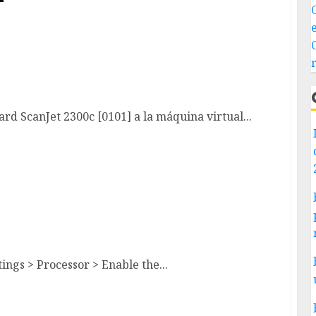
-Packard ScanJet 2300c [0101] a la máquina
ard ScanJet 2300c [0101] a la máquina virtual...
 CPU modes (VERR_VMX_MSR_ALL_VMX_DISABLED)
tings > Processor > Enable the...