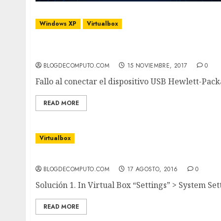
Windows XP
Virtualbox
Fallo al conectar el dispositivo USB Hewlett
virtual Windows XP.
BLOGDECOMPUTO.COM
15 NOVIEMBRE, 2017
0
Fallo al conectar el dispositivo USB Hewlett-Pack
READ MORE
Virtualbox
VT-x is disabled in the BIOS for both all
BLOGDECOMPUTO.COM
17 AGOSTO, 2016
0
Solución 1. In Virtual Box “Settings” > System Set
READ MORE