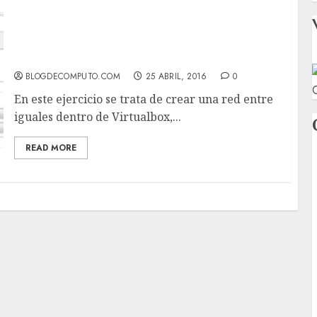
Compartir archivos entre una distribución
Linux y un Sistema Operativo Windows
BLOGDECOMPUTO.COM
25 ABRIL, 2016
0
C
En este ejercicio se trata de crear una red entre
iguales dentro de Virtualbox,...
READ MORE