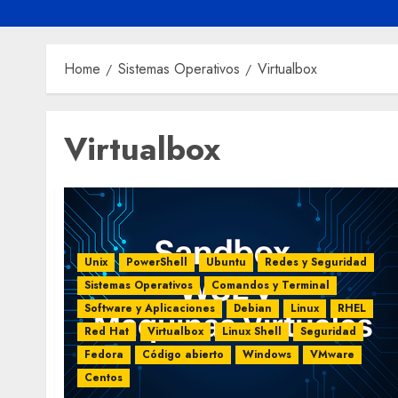
Home
Sistemas Operativos
Virtualbox
Virtualbox
Unix
PowerShell
Ubuntu
Redes y Seguridad
Sistemas Operativos
Comandos y Terminal
Software y Aplicaciones
Debian
Linux
RHEL
Red Hat
Virtualbox
Linux Shell
Seguridad
Fedora
Código abierto
Windows
VMware
Centos