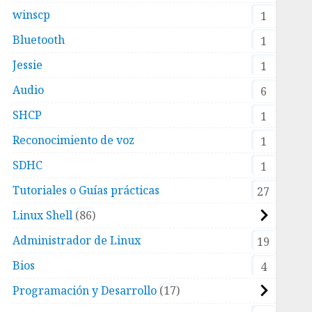
winscp
1
Bluetooth
1
Jessie
1
Audio
6
SHCP
1
Reconocimiento de voz
1
SDHC
1
Tutoriales o Guías prácticas
27
Linux Shell
86
Administrador de Linux
19
Bios
4
Programación y Desarrollo
17