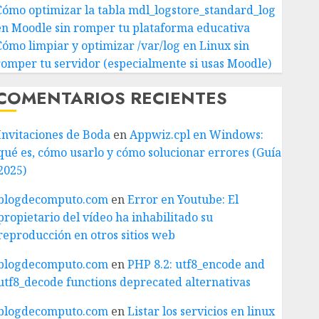
Cómo optimizar la tabla mdl_logstore_standard_log
en Moodle sin romper tu plataforma educativa
Cómo limpiar y optimizar /var/log en Linux sin
romper tu servidor (especialmente si usas Moodle)
COMENTARIOS RECIENTES
Invitaciones de Boda
en
Appwiz.cpl en Windows:
qué es, cómo usarlo y cómo solucionar errores (Guía
2025)
blogdecomputo.com
en
Error en Youtube: El
propietario del vídeo ha inhabilitado su
reproducción en otros sitios web
blogdecomputo.com
en
PHP 8.2: utf8_encode and
utf8_decode functions deprecated alternativas
blogdecomputo.com
en
Listar los servicios en linux