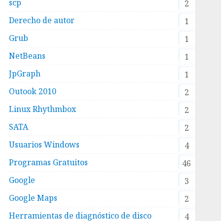
scp
2
Derecho de autor
1
Grub
1
NetBeans
1
JpGraph
1
Outook 2010
2
Linux Rhythmbox
2
SATA
2
Usuarios Windows
4
Programas Gratuitos
46
Google
3
Google Maps
2
Herramientas de diagnóstico de disco
4