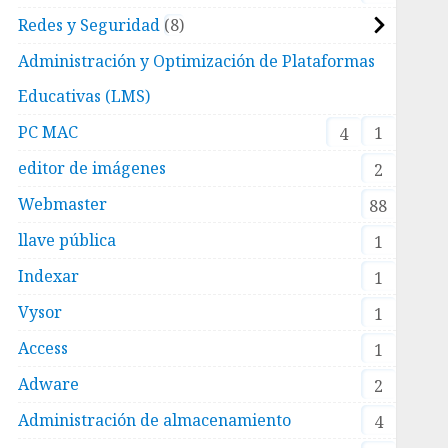
Redes y Seguridad
8
Administración y Optimización de Plataformas
Educativas (LMS)
PC MAC
1
4
editor de imágenes
2
Webmaster
88
llave pública
1
Indexar
1
Vysor
1
Access
1
Adware
2
Administración de almacenamiento
4