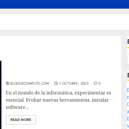
Sandbox, WSL y Máquinas Virtuales:
Entornos para Probar y Aprender sin Riesgos
BLOGDECOMPUTO.COM
1 OCTUBRE, 2025
0
En el mundo de la informática, experimentar es
esencial. Probar nuevas herramientas, instalar
software...
READ MORE