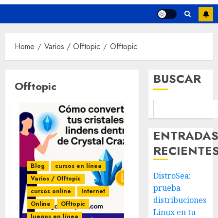
Home
Varios / Offtopic
Offtopic
BUSCAR
Offtopic
ENTRADA
RECIENTE
Blog
cursos en línea
DistroSea:
Varios / Offtopic
prueba
cursos online
Internet
distribuciones
Online
Offtopic
Linux en tu
Juegos en línea