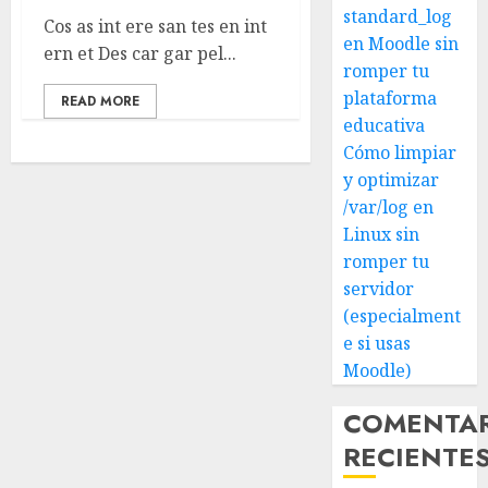
standard_log
Cos as int ere san tes en int
en Moodle sin
ern et Des car gar pel...
romper tu
plataforma
READ MORE
educativa
Cómo limpiar
y optimizar
/var/log en
Linux sin
romper tu
servidor
(especialment
e si usas
Moodle)
COMENTA
RECIENTE