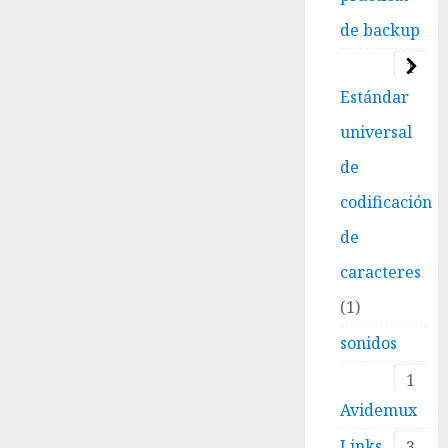
de backup
1
Estándar
universal
de
codificación
de
caracteres
1
sonidos
1
Avidemux
Links
3