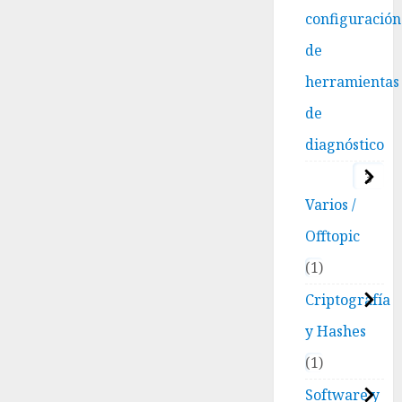
configuración
de
herramientas
de
diagnóstico
3
Varios /
Offtopic
1
Criptografía
y Hashes
1
Software y