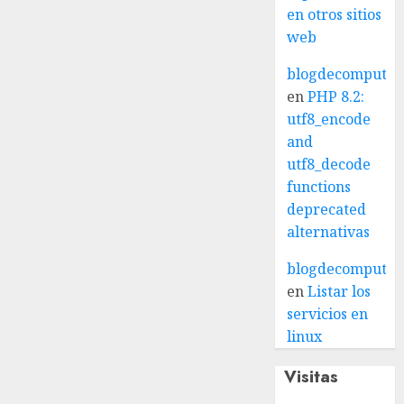
en otros sitios
web
blogdecomputo.
en
PHP 8.2:
utf8_encode
and
utf8_decode
functions
deprecated
alternativas
blogdecomputo.
en
Listar los
servicios en
linux
Visitas