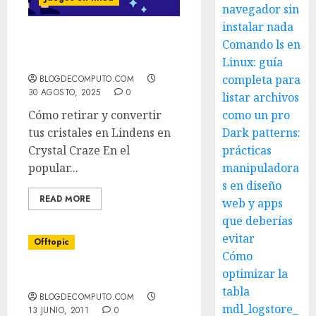
navegador sin
instalar nada
Comando ls en
SecondLife Lindens en
Crystal Craze
Linux: guía
completa para
BLOGDECOMPUTO.COM
30 AGOSTO, 2025
0
listar archivos
Cómo retirar y convertir
como un pro
tus cristales en Lindens en
Dark patterns:
Crystal Craze En el
prácticas
popular...
manipuladora
s en diseño
READ MORE
web y apps
que deberías
evitar
Offtopic
Cómo
optimizar la
Offtopic
tabla
BLOGDECOMPUTO.COM
mdl_logstore_
13 JUNIO, 2011
0