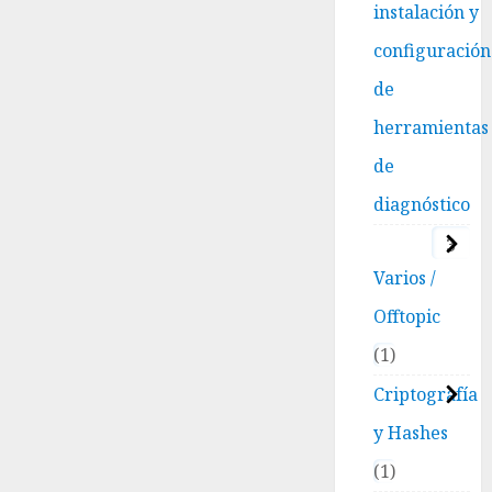
instalación y
configuración
de
herramientas
de
diagnóstico
3
Varios /
Offtopic
1
Criptografía
y Hashes
1