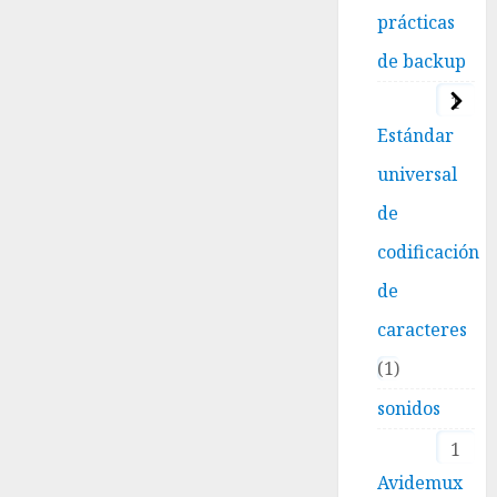
prácticas
de backup
1
Estándar
universal
de
codificación
de
caracteres
1
sonidos
1
Avidemux