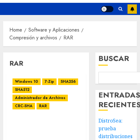
Home
Software y Aplicaciones
Compresión y archivos
RAR
BUSCAR
RAR
Windows 10
7-Zip
SHA256
SHA512
ENTRADA
Administrador de Archivos
RECIENTE
CRC-SHA
RAR
DistroSea:
Cómo eliminar la entrada
prueba
CRC-SHA del menú
contextual en Windows
distribuciones