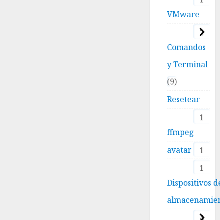
VMware
2
Comandos
y Terminal
9
Resetear
1
ffmpeg
avatar
1
1
Dispositivos d
almacenamie
4