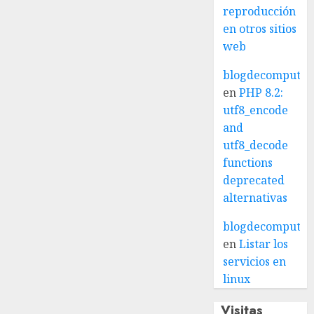
reproducción
en otros sitios
web
blogdecomputo.
en
PHP 8.2:
utf8_encode
and
utf8_decode
functions
deprecated
alternativas
blogdecomputo.
en
Listar los
servicios en
linux
Visitas