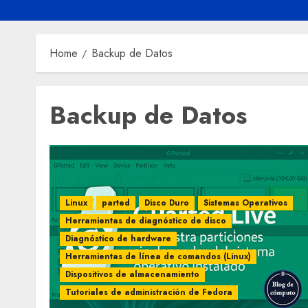
Home
Backup de Datos
Backup de Datos
Linux
parted
Disco Duro
Sistemas Operativos
Herramientas de diagnóstico de disco
Diagnóstico de hardware
Herramientas de línea de comandos (Linux)
Dispositivos de almacenamiento
Tutoriales de administración de Fedora