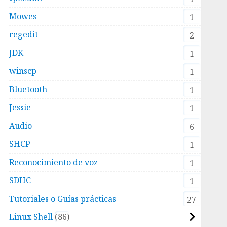
Mowes
1
regedit
2
JDK
1
winscp
1
Bluetooth
1
Jessie
1
Audio
6
SHCP
1
Reconocimiento de voz
1
SDHC
1
Tutoriales o Guías prácticas
27
Linux Shell
86