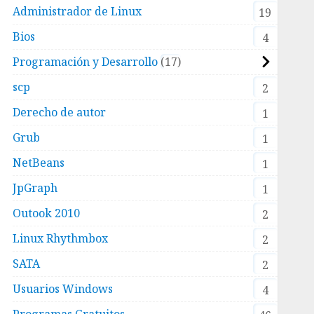
Administrador de Linux
19
Bios
4
Programación y Desarrollo
17
scp
2
Derecho de autor
1
Grub
1
NetBeans
1
JpGraph
1
Outook 2010
2
Linux Rhythmbox
2
SATA
2
Usuarios Windows
4
Programas Gratuitos