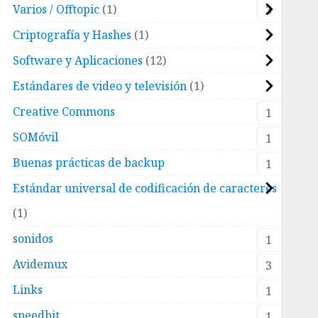
Varios / Offtopic
1
3
Criptografía y Hashes
1
Software y Aplicaciones
12
Estándares de video y televisión
1
Creative Commons
1
SOMóvil
1
Buenas prácticas de backup
1
Estándar universal de codificación de caracteres
1
sonidos
1
Avidemux
3
Links
1
speedbit
1