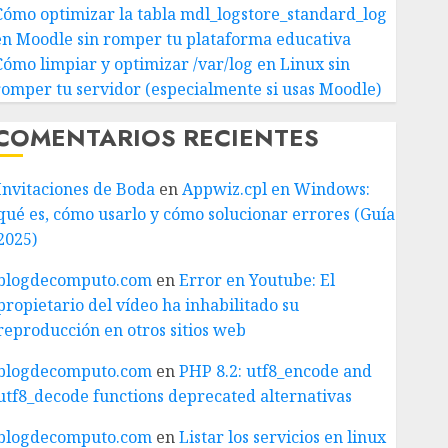
Cómo optimizar la tabla mdl_logstore_standard_log
en Moodle sin romper tu plataforma educativa
Cómo limpiar y optimizar /var/log en Linux sin
romper tu servidor (especialmente si usas Moodle)
COMENTARIOS RECIENTES
Invitaciones de Boda
en
Appwiz.cpl en Windows:
qué es, cómo usarlo y cómo solucionar errores (Guía
2025)
blogdecomputo.com
en
Error en Youtube: El
propietario del vídeo ha inhabilitado su
reproducción en otros sitios web
blogdecomputo.com
en
PHP 8.2: utf8_encode and
utf8_decode functions deprecated alternativas
blogdecomputo.com
en
Listar los servicios en linux