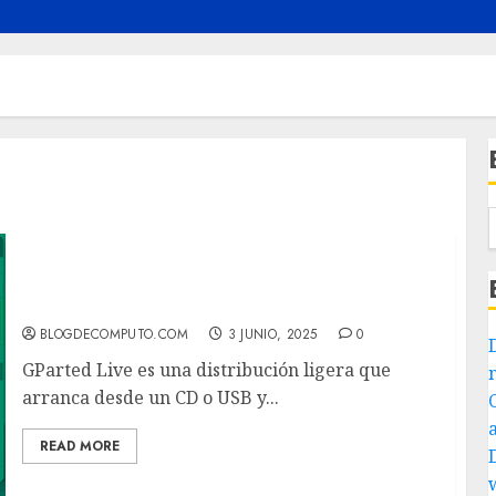
GParted Live para administrar particiones
sin depender del sistema operativo instalado
BLOGDECOMPUTO.COM
3 JUNIO, 2025
0
GParted Live es una distribución ligera que
arranca desde un CD o USB y...
READ MORE