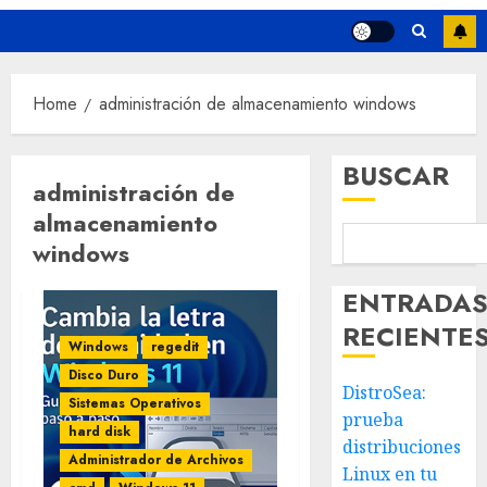
Home
administración de almacenamiento windows
BUSCAR
administración de
almacenamiento
windows
ENTRADA
RECIENTE
Windows
regedit
Disco Duro
DistroSea:
Sistemas Operativos
prueba
hard disk
distribuciones
Administrador de Archivos
Linux en tu