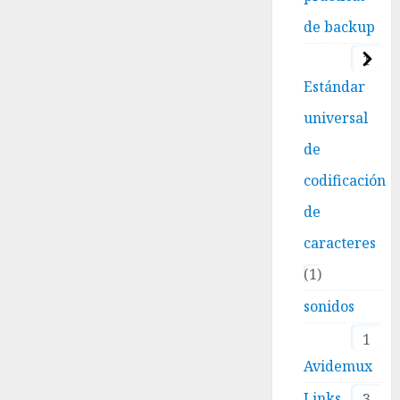
de backup
1
Estándar
universal
de
codificación
de
caracteres
1
sonidos
1
Avidemux
Links
3