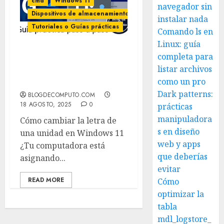
cmd
Windows 11
navegador sin
Dispositivos de almacenamiento
instalar nada
Tutoriales o Guías prácticas
Comando ls en
Linux: guía
completa para
Como CAMBIAR LETRA de
listar archivos
una UNIDAD en
como un pro
WINDOWS 11
Dark patterns:
BLOGDECOMPUTO.COM
18 AGOSTO, 2025
0
prácticas
manipuladora
Cómo cambiar la letra de
s en diseño
una unidad en Windows 11
web y apps
¿Tu computadora está
que deberías
asignando...
evitar
READ MORE
Cómo
optimizar la
tabla
mdl_logstore_