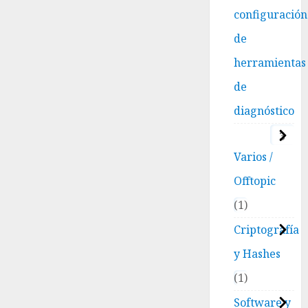
configuración
de
herramientas
de
diagnóstico
3
Varios /
Offtopic
1
Criptografía
y Hashes
1
Software y