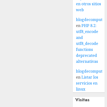
en otros sitios
web
blogdecomputo.
en
PHP 8.2:
utf8_encode
and
utf8_decode
functions
deprecated
alternativas
blogdecomputo.
en
Listar los
servicios en
linux
Visitas