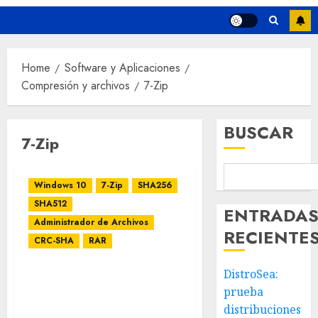
Home
Software y Aplicaciones
Compresión y archivos
7-Zip
BUSCAR
7-Zip
Windows 10
7-Zip
SHA256
SHA512
ENTRADA
Administrador de Archivos
RECIENTE
CRC-SHA
RAR
DistroSea:
Cómo eliminar la entrada
prueba
CRC-SHA del menú
contextual en Windows
distribuciones