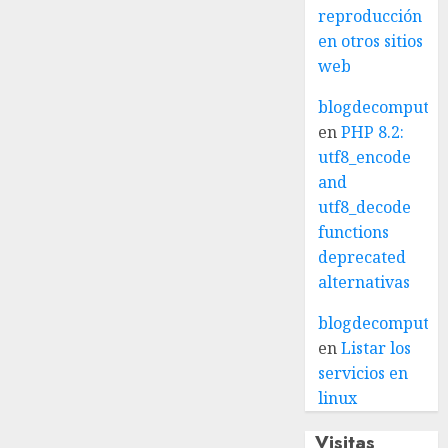
reproducción
en otros sitios
web
blogdecomputo.
en
PHP 8.2:
utf8_encode
and
utf8_decode
functions
deprecated
alternativas
blogdecomputo.
en
Listar los
servicios en
linux
Visitas