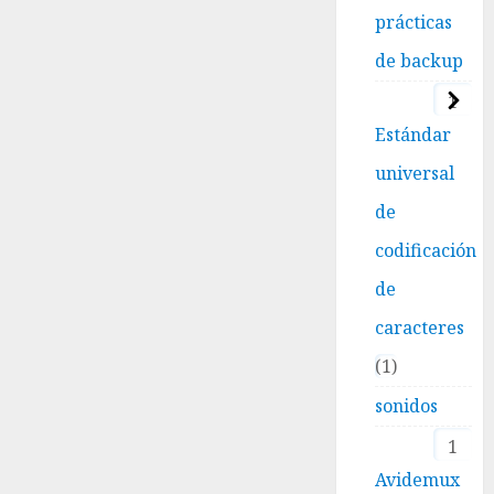
prácticas
de backup
1
Estándar
universal
de
codificación
de
caracteres
1
sonidos
1
Avidemux