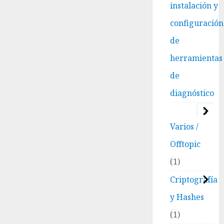
instalación y
configuración
de
herramientas
de
diagnóstico
3
Varios /
Offtopic
1
Criptografía
y Hashes
1