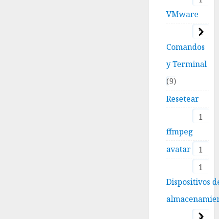
VMware
2
Comandos
y Terminal
9
Resetear
1
ffmpeg
avatar
1
1
Dispositivos d
almacenamie
4