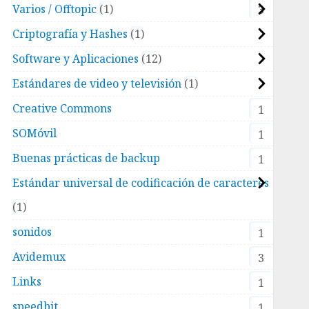
Varios / Offtopic
1
3
Criptografía y Hashes
1
Software y Aplicaciones
12
Estándares de video y televisión
1
Creative Commons
1
SOMóvil
1
Buenas prácticas de backup
1
Estándar universal de codificación de caracteres
1
sonidos
1
Avidemux
3
Links
1
speedbit
1