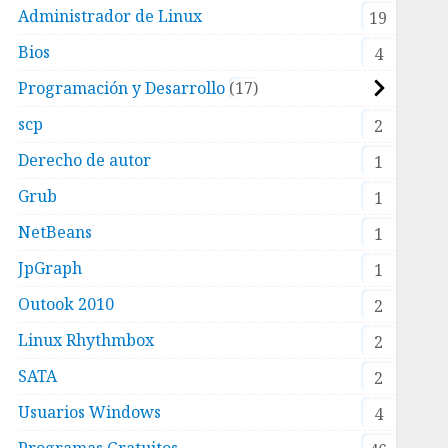
Administrador de Linux
19
Bios
4
Programación y Desarrollo
17
scp
2
Derecho de autor
1
Grub
1
NetBeans
1
JpGraph
1
Outook 2010
2
Linux Rhythmbox
2
SATA
2
Usuarios Windows
4
Programas Gratuitos