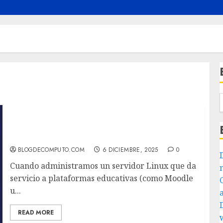
Cómo limpiar y optimizar /var/log en Linux
sin romper tu servidor (especialmente si
usas Moodle)
BLOGDECOMPUTO.COM
6 DICIEMBRE, 2025
0
Cuando administramos un servidor Linux que da
servicio a plataformas educativas (como Moodle
u...
READ MORE