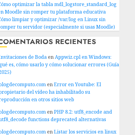
Cómo optimizar la tabla mdl_logstore_standard_log
en Moodle sin romper tu plataforma educativa
Cómo limpiar y optimizar /var/log en Linux sin
romper tu servidor (especialmente si usas Moodle)
COMENTARIOS RECIENTES
Invitaciones de Boda
en
Appwiz.cpl en Windows:
qué es, cómo usarlo y cómo solucionar errores (Guía
2025)
blogdecomputo.com
en
Error en Youtube: El
propietario del vídeo ha inhabilitado su
reproducción en otros sitios web
blogdecomputo.com
en
PHP 8.2: utf8_encode and
utf8_decode functions deprecated alternativas
blogdecomputo.com
en
Listar los servicios en linux