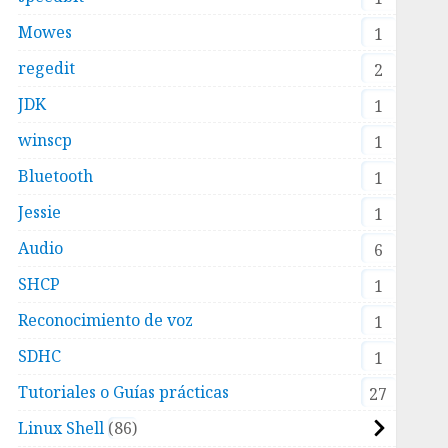
Mowes
1
regedit
2
JDK
1
winscp
1
Bluetooth
1
Jessie
1
Audio
6
SHCP
1
Reconocimiento de voz
1
SDHC
1
Tutoriales o Guías prácticas
27
Linux Shell
86