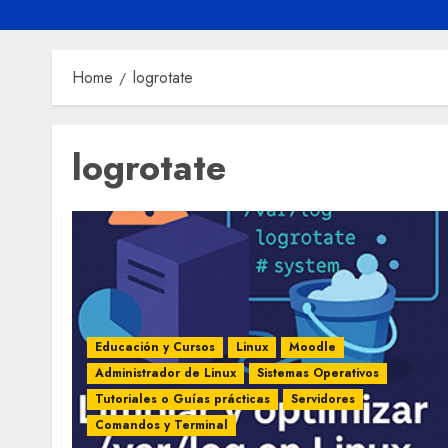
Home
logrotate
logrotate
Educación y Cursos
Linux
Moodle
Administrador de Linux
Sistemas Operativos
Tutoriales o Guías prácticas
Servidores
Comandos y Terminal