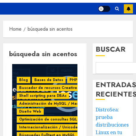
Home
búsqueda sin acentos
BUSCAR
búsqueda sin acentos
Blog
Bases de Datos
PHP
ENTRADA
Buscador de recursos Creative Commons
RECIENTE
Shell scripting para DBAs
Administración de MySQL / MariaDB
DistroSea:
Diseño Web
prueba
Optimización de consultas SQL
distribuciones
Internacionalización / Unicode
Linux en tu
Búsquedas Fulltext en MySQL