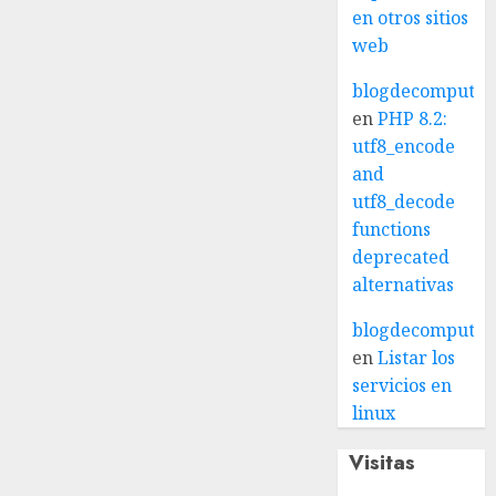
en otros sitios
web
blogdecomputo.
en
PHP 8.2:
utf8_encode
and
utf8_decode
functions
deprecated
alternativas
blogdecomputo.
en
Listar los
servicios en
linux
Visitas