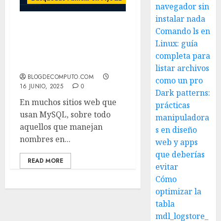
navegador sin
instalar nada
Comando ls en
Cómo hacer búsquedas
en MySQL y PHP que
Linux: guía
ignoren acentos y sean
completa para
rápidas con FULLTEXT
listar archivos
BLOGDECOMPUTO.COM
como un pro
16 JUNIO, 2025
0
Dark patterns:
En muchos sitios web que
prácticas
usan MySQL, sobre todo
manipuladora
aquellos que manejan
s en diseño
nombres en...
web y apps
que deberías
READ MORE
evitar
Cómo
optimizar la
tabla
mdl_logstore_