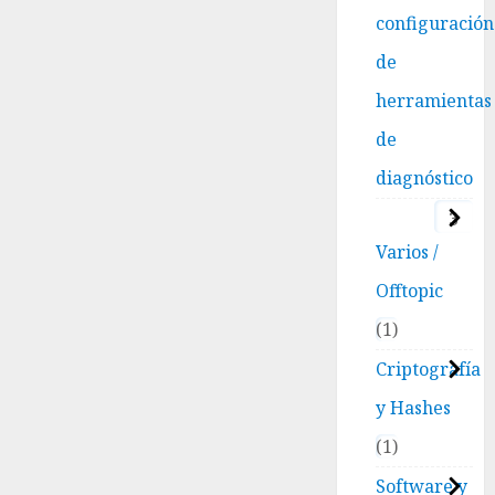
configuración
de
herramientas
de
diagnóstico
3
Varios /
Offtopic
1
Criptografía
y Hashes
1
Software y