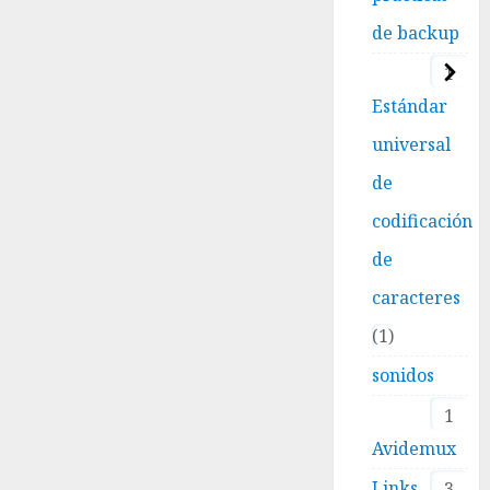
de backup
1
Estándar
universal
de
codificación
de
caracteres
1
sonidos
1
Avidemux
Links
3