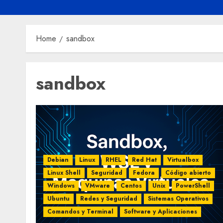
Home
sandbox
sandbox
Debian
Linux
RHEL
Red Hat
Virtualbox
Linux Shell
Seguridad
Fedora
Código abierto
Windows
VMware
Centos
Unix
PowerShell
Ubuntu
Redes y Seguridad
Sistemas Operativos
Comandos y Terminal
Software y Aplicaciones