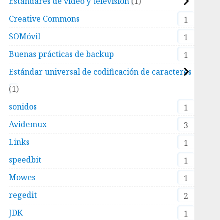
Estándares de video y televisión
1
Creative Commons
1
SOMóvil
1
Buenas prácticas de backup
1
Estándar universal de codificación de caracteres
1
sonidos
1
Avidemux
3
Links
1
speedbit
1
Mowes
1
regedit
2
JDK
1