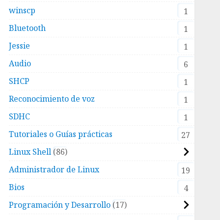
winscp
1
Bluetooth
1
Jessie
1
Audio
6
SHCP
1
Reconocimiento de voz
1
SDHC
1
Tutoriales o Guías prácticas
27
Linux Shell
86
Administrador de Linux
19
Bios
4
Programación y Desarrollo
17