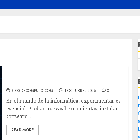
Sandbox, WSL y Máquinas Virtuales:
Entornos para Probar y Aprender sin Riesgos
BLOGDECOMPUTO.COM
1 OCTUBRE, 2025
0
En el mundo de la informática, experimentar es
esencial. Probar nuevas herramientas, instalar
software...
READ MORE