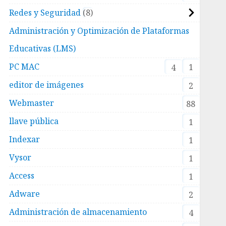
Redes y Seguridad
8
Administración y Optimización de Plataformas
Educativas (LMS)
PC MAC
1
4
editor de imágenes
2
Webmaster
88
llave pública
1
Indexar
1
Vysor
1
Access
1
Adware
2
Administración de almacenamiento
4