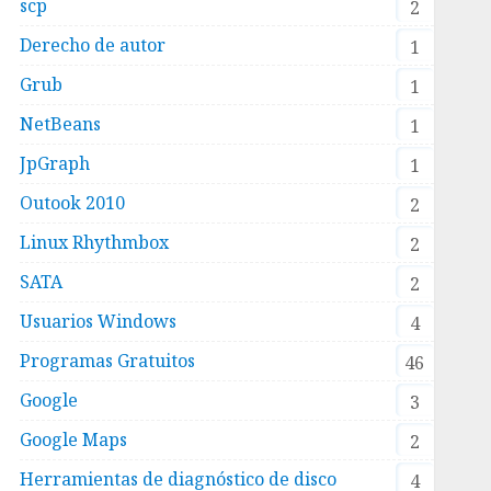
scp
2
Derecho de autor
1
Grub
1
NetBeans
1
JpGraph
1
Outook 2010
2
Linux Rhythmbox
2
SATA
2
Usuarios Windows
4
Programas Gratuitos
46
Google
3
Google Maps
2
Herramientas de diagnóstico de disco
4