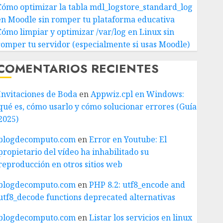
Cómo optimizar la tabla mdl_logstore_standard_log
en Moodle sin romper tu plataforma educativa
Cómo limpiar y optimizar /var/log en Linux sin
romper tu servidor (especialmente si usas Moodle)
COMENTARIOS RECIENTES
Invitaciones de Boda
en
Appwiz.cpl en Windows:
qué es, cómo usarlo y cómo solucionar errores (Guía
2025)
blogdecomputo.com
en
Error en Youtube: El
propietario del vídeo ha inhabilitado su
reproducción en otros sitios web
blogdecomputo.com
en
PHP 8.2: utf8_encode and
utf8_decode functions deprecated alternativas
blogdecomputo.com
en
Listar los servicios en linux