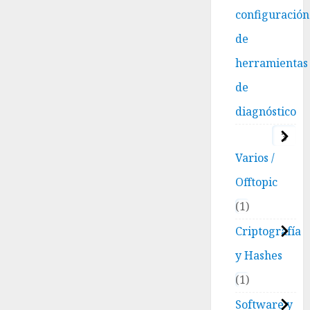
configuración
de
herramientas
de
diagnóstico
3
Varios /
Offtopic
1
Criptografía
y Hashes
1
Software y