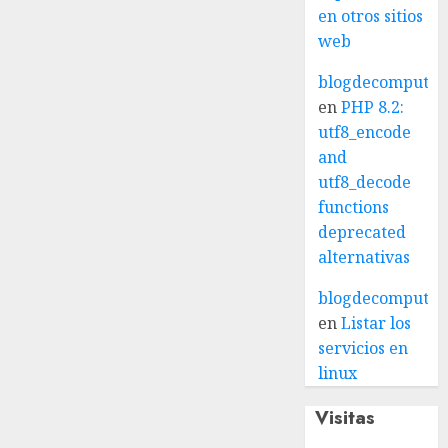
en otros sitios
web
blogdecomputo.
en
PHP 8.2:
utf8_encode
and
utf8_decode
functions
deprecated
alternativas
blogdecomputo.
en
Listar los
servicios en
linux
Visitas