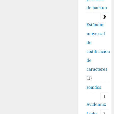
de backup
1
Estándar
universal
de
codificación
de
caracteres
1
sonidos
1
Avidemux
Links
3