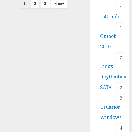
Paginación
1
2
3
Next
1
de
JpGraph
entradas
1
Outook
2010
2
Linux
Rhythmbox
SATA
2
2
Usuarios
Windows
4