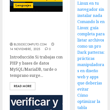
Linux en tu
Lenguajes
navegador sin
instalar nada
Comando ls en
En PHP: por qué y cuándo
usar MySQLi o PDO –
Linux: guía
ventajas y desventajas
completa para
(Guía 2025)
listar archivos
BLOGDECOMPUTO.COM
como un pro
14 NOVIEMBRE, 2025
0
Dark patterns:
Introducción Si trabajas con
prácticas
PHP y bases de datos
manipuladora
MySQL/MariaDB, tarde o
s en diseño
temprano surge...
web y apps
que deberías
READ MORE
evitar
Cómo
optimizar la
tabla