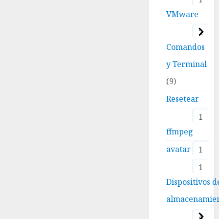
VMware
2
Comandos
y Terminal
9
Resetear
1
ffmpeg
avatar
1
1
Dispositivos d
almacenamie
4