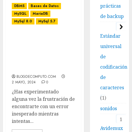
prácticas
DBMS
Bases de Datos
MySQL
MariaDB
de backup
MySql 8.0
MySql 5.7
1
Estándar
Estás intentando instalar
o actualizar MariaDB y te
universal
encuentras con un
problema inesperado.
de
mysql_secure_installation:
codificación
no se encontró la orden
de
BLOGDECOMPUTO.COM
2 MAYO, 2024
0
caracteres
¿Has experimentado
1
alguna vez la frustración de
encontrarte con un error
sonidos
inesperado mientras
1
intentas...
Avidemux