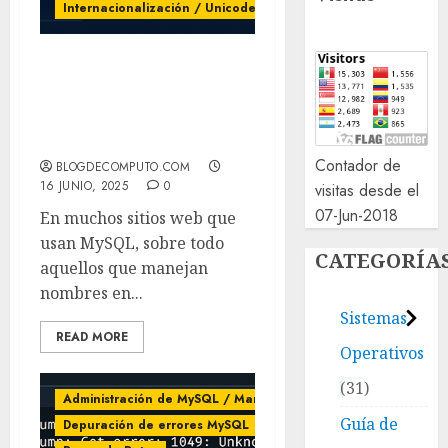
Internacionalización / Unicode
Cómo hacer búsquedas
en MySQL y PHP que
ignoren acentos y sean
rápidas con FULLTEXT
Contador de
BLOGDECOMPUTO.COM
16 JUNIO, 2025
0
visitas desde el
07-Jun-2018
En muchos sitios web que
usan MySQL, sobre todo
CATEGORÍA
aquellos que manejan
nombres en...
Sistemas
READ MORE
Operativos
31
Administración de MySQL / MariaDB
Guía de
Depuración de errores MySQL