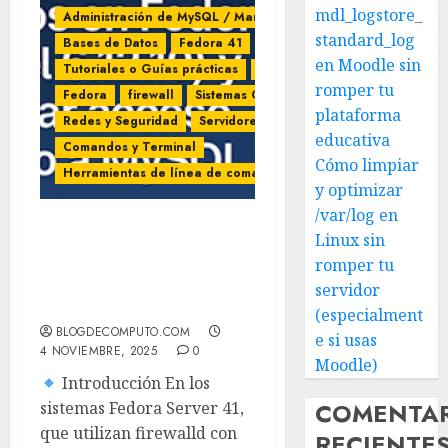
mdl_logstore_
Administración de MySQL / MariaDB
standard_log
Bases de Datos
Fedora 41
MySQL
en Moodle sin
Tutoriales o Guías prácticas
Linux
romper tu
Fedora
firewall
Sistemas Operativos
plataforma
Redes y Seguridad
Servidores
educativa
Comandos y Terminal
Cómo limpiar
Herramientas de línea de comandos (Linux)
y optimizar
/var/log en
Cómo verificar y abrir
Linux sin
puertos en Fedora 41 y
romper tu
habilitar acceso remoto a
servidor
MySQL paso a paso
(especialment
BLOGDECOMPUTO.COM
e si usas
4 NOVIEMBRE, 2025
0
Moodle)
Introducción En los
COMENTA
sistemas Fedora Server 41,
que utilizan firewalld con
RECIENTE