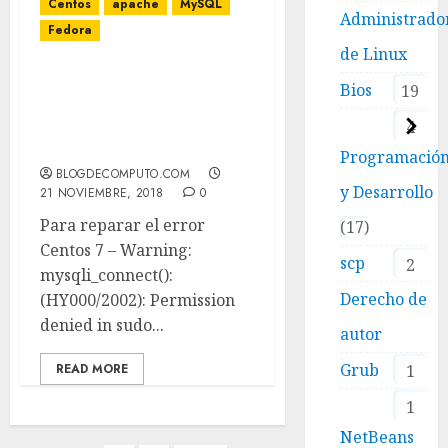
Centos
apache
MySQL
Administrado
Fedora
de Linux
Centos 7 – Warning:
Bios
19
mysqli_connect():
(HY000/2002): Permission
4
denied in
Programació
BLOGDECOMPUTO.COM
y Desarrollo
21 NOVIEMBRE, 2018
0
Para reparar el error
17
Centos 7 – Warning:
scp
2
mysqli_connect():
Derecho de
(HY000/2002): Permission
denied in sudo...
autor
Grub
1
READ MORE
1
NetBeans