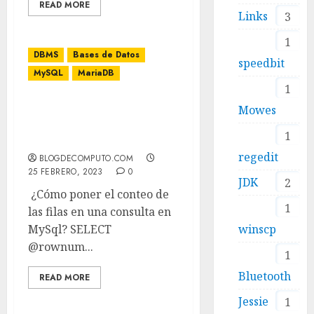
READ MORE
Links
3
1
DBMS
Bases de Datos
speedbit
MySQL
MariaDB
1
¿Cómo poner el conteo de
Mowes
las filas en una consulta
1
en MySql?
regedit
BLOGDECOMPUTO.COM
25 FEBRERO, 2023
0
JDK
2
¿Cómo poner el conteo de
1
las filas en una consulta en
winscp
MySql? SELECT
@rownum...
1
Bluetooth
READ MORE
Jessie
1