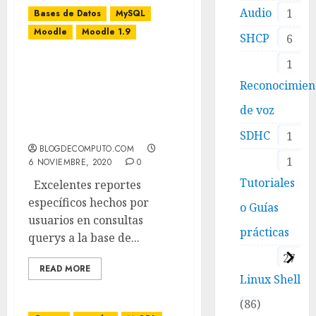
Audio
1
Bases de Datos
MySQL
Moodle
Moodle 1.9
SHCP
6
1
Excelentes reportes
específicos hechos por
Reconocimien
usuarios en consultas
de voz
querys a la base de datos
de Moodle
SDHC
1
BLOGDECOMPUTO.COM
1
6 NOVIEMBRE, 2020
0
Tutoriales
Excelentes reportes
específicos hechos por
o Guías
usuarios en consultas
prácticas
querys a la base de...
27
READ MORE
Linux Shell
86