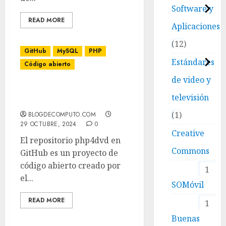
Software y
READ MORE
Aplicaciones
12
GitHub
MySQL
PHP
Estándares
Código abierto
de video y
Descripción del Sitio
televisión
Web: php4dvd en GitHub
1
BLOGDECOMPUTO.COM
29 OCTUBRE, 2024
0
Creative
El repositorio php4dvd en
Commons
GitHub es un proyecto de
código abierto creado por
1
el...
SOMóvil
READ MORE
1
Buenas