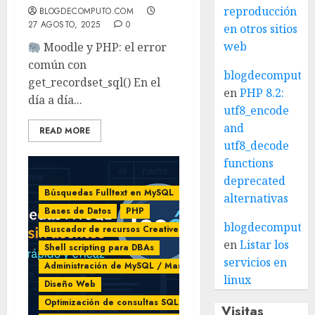
reproducción
BLOGDECOMPUTO.COM
27 AGOSTO, 2025
0
en otros sitios
web
Moodle y PHP: el error
común con
blogdecomputo.
get_recordset_sql() En el
en
PHP 8.2:
día a día...
utf8_encode
and
READ MORE
utf8_decode
functions
deprecated
Búsquedas Fulltext en MySQL
Blog
alternativas
Bases de Datos
PHP
blogdecomputo.
Buscador de recursos Creative Commons
en
Listar los
Shell scripting para DBAs
servicios en
Administración de MySQL / MariaDB
linux
Diseño Web
Optimización de consultas SQL
Visitas