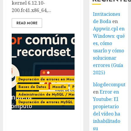
kernel 6.12.10-
200.fc41.x86_64,...
Invitaciones
de Boda
en
READ MORE
Appwiz.cpl en
Windows: qué
es, cómo
usarlo y cómo
solucionar
errores (Guía
2025)
Depuración de errores en Moodle
blogdecomputo.
Bases de Datos
Moodle
PHP
en
Error en
Administración de MySQL / MariaDB
Youtube: El
Depuración de errores MySQL
propietario
del vídeo ha
inhabilitado
error común con
get_recordset_sql
su