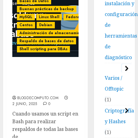
Bases de Datos
instalación y
Buenas prácticas de backup
configuración
MySQL
Linux Shell
Fedora
de
Centos
Debian
Administración de almacenamiento
herramientas
Respaldo de bases de datos
de
Shell scripting para DBAs
diagnóstico
3
Cómo evitar el error
“Unknown database
Varios /
‘Database’” al respaldar
Offtopic
con mysqldump
BLOGDECOMPUTO.COM
1
2 JUNIO, 2025
0
Criptografía
Cuando usamos un script en
y Hashes
Bash para realizar
respaldos de todas las bases
1
de...