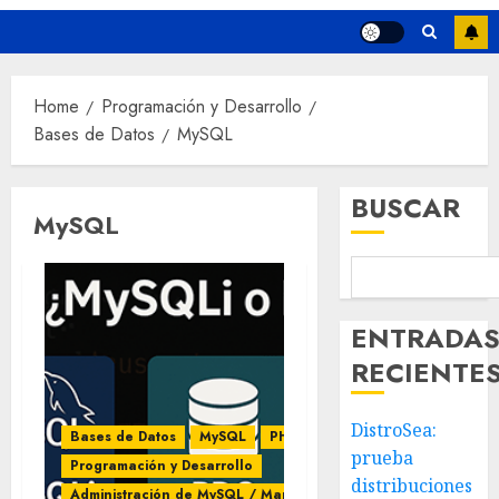
Home
Programación y Desarrollo
Bases de Datos
MySQL
BUSCAR
MySQL
ENTRADA
RECIENTE
DistroSea:
Bases de Datos
MySQL
PHP
prueba
Programación y Desarrollo
distribuciones
Administración de MySQL / MariaDB