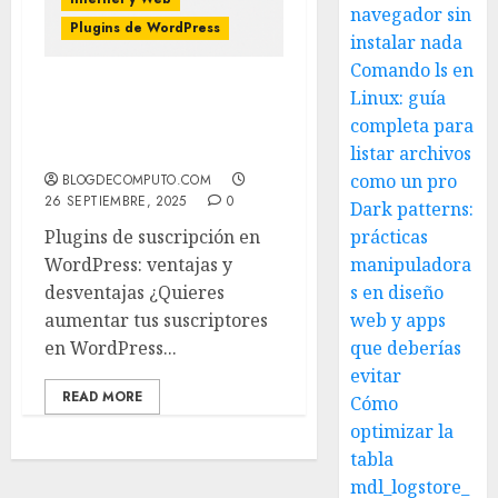
navegador sin
Plugins de WordPress
instalar nada
Comando ls en
Linux: guía
¿Qué plugin de
completa para
suscripción elegir en
WordPress?
listar archivos
como un pro
BLOGDECOMPUTO.COM
26 SEPTIEMBRE, 2025
0
Dark patterns:
Plugins de suscripción en
prácticas
WordPress: ventajas y
manipuladora
desventajas ¿Quieres
s en diseño
aumentar tus suscriptores
web y apps
en WordPress...
que deberías
evitar
READ MORE
Cómo
optimizar la
tabla
mdl_logstore_