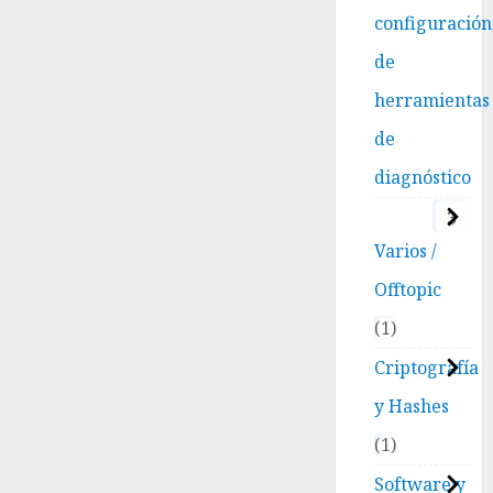
configuración
de
herramientas
de
diagnóstico
3
Varios /
Offtopic
1
Criptografía
y Hashes
1
Software y