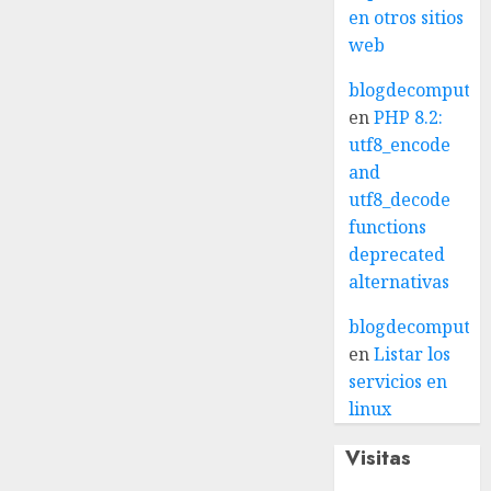
en otros sitios
web
blogdecomputo.
en
PHP 8.2:
utf8_encode
and
utf8_decode
functions
deprecated
alternativas
blogdecomputo.
en
Listar los
servicios en
linux
Visitas