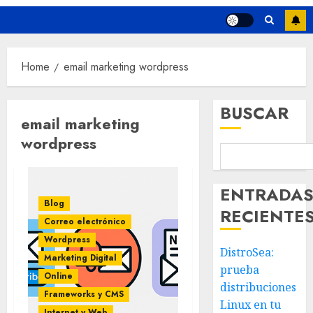
Home
email marketing wordpress
BUSCAR
email marketing
wordpress
ENTRADA
Blog
RECIENTE
Correo electrónico
Wordpress
DistroSea:
Marketing Digital
prueba
Online
distribuciones
Frameworks y CMS
Linux en tu
Internet y Web