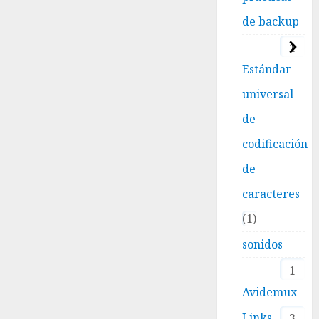
de backup
1
Estándar
universal
de
codificación
de
caracteres
1
sonidos
1
Avidemux
Links
3