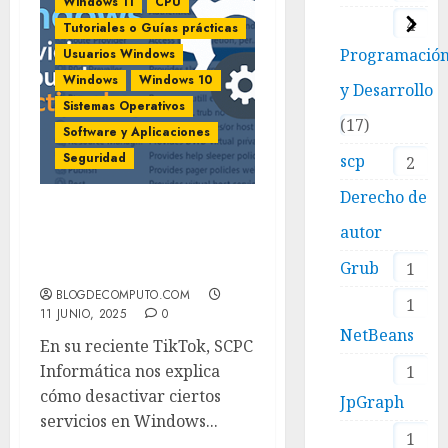
Windows 11
CPU
4
Tutoriales o Guías prácticas
Programació
Usuarios Windows
Windows
Windows 10
y Desarrollo
Sistemas Operativos
17
Software y Aplicaciones
Seguridad
scp
2
Derecho de
Optimiza tu Windows: 5
autor
servicios que puedes
Grub
1
desactivar hoy
BLOGDECOMPUTO.COM
1
11 JUNIO, 2025
0
NetBeans
En su reciente TikTok, SCPC
Informática nos explica
1
cómo desactivar ciertos
JpGraph
servicios en Windows...
1