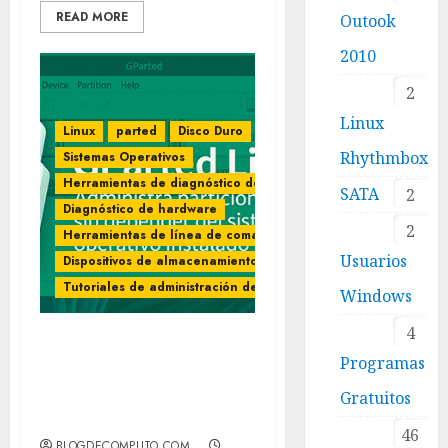
READ MORE
Outook
2010
2
Linux
Linux
parted
Disco Duro
Rhythmbox
Sistemas Operativos
Herramientas de diagnóstico de disco
SATA
2
Diagnóstico de hardware
2
Herramientas de línea de comandos (Linux)
Usuarios
Dispositivos de almacenamiento
Tutoriales de administración de Fedora
Windows
4
GParted Live para
Programas
administrar particiones
Gratuitos
sin depender del sistema
operativo instalado
46
BLOGDECOMPUTO.COM