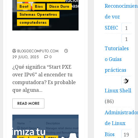
Reconocimien
Boot
Bios
Disco Duro
Sistemas Operativos
de voz
computadoras
SDHC
1
1
Error Start PXE over IPv6
Tutoriales
BLOGDECOMPUTO.COM
29 JULIO, 2025
0
o Guías
¿Qué significa “Start PXE
prácticas
over IPv6” al encender tu
27
computadora? Es probable
que alguna...
Linux Shell
86
READ MORE
Administrado
de Linux
Bios
19