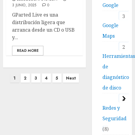
Google
3 JUNIO, 2025
0
GParted Live es una
3
distribución ligera que
Google
arranca desde un CD o USB
Maps
y...
2
READ MORE
Herramienta
de
Paginación
diagnóstico
1
2
3
4
5
Next
de
de disco
entradas
4
Redes y
Seguridad
8