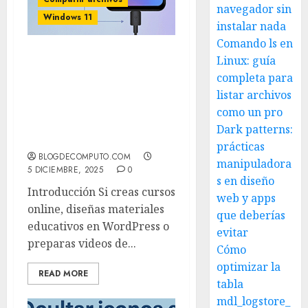
navegador sin
Windows 11
instalar nada
Comando ls en
Linux: guía
Cómo pasar archivos de
completa para
Windows 11 a tu Android
Moto G20 por USB
listar archivos
(aunque las
como un pro
notificaciones estén
Dark patterns:
silenciadas)
prácticas
BLOGDECOMPUTO.COM
manipuladora
5 DICIEMBRE, 2025
0
s en diseño
Introducción Si creas cursos
web y apps
online, diseñas materiales
que deberías
educativos en WordPress o
evitar
preparas videos de...
Cómo
optimizar la
READ MORE
tabla
mdl_logstore_