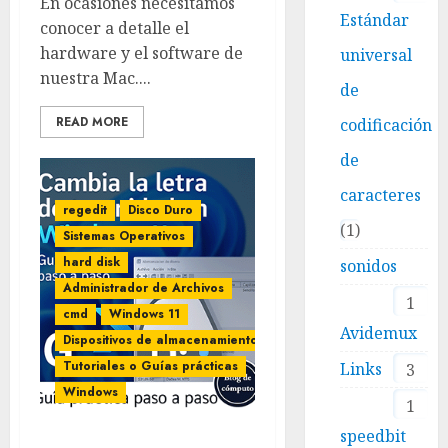
En ocasiones necesitamos
Estándar
conocer a detalle el
hardware y el software de
universal
nuestra Mac....
de
READ MORE
codificación
de
caracteres
regedit
Disco Duro
1
Sistemas Operativos
hard disk
sonidos
Administrador de Archivos
1
cmd
Windows 11
Avidemux
Dispositivos de almacenamiento
Tutoriales o Guías prácticas
Links
3
Windows
1
speedbit