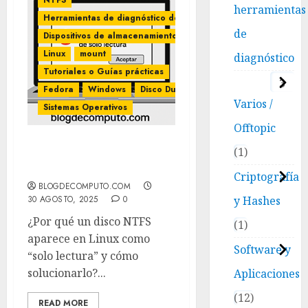
NTFS
herramientas
Herramientas de diagnóstico de disco
de
Dispositivos de almacenamiento
Linux
mount
diagnóstico
Tutoriales o Guías prácticas
3
Fedora
Windows
Disco Duro
Varios /
Sistemas Operativos
Offtopic
1
NTFS aparece en Linux
como solo lectura
Criptografía
BLOGDECOMPUTO.COM
y Hashes
30 AGOSTO, 2025
0
¿Por qué un disco NTFS
1
aparece en Linux como
Software y
“solo lectura” y cómo
solucionarlo?...
Aplicaciones
12
READ MORE