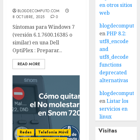
clonar disco a SSD
en otros sitios
BLOGDECOMPUTO.COM
web
8 OCTUBRE, 2025
0
blogdecomputo.
Síntomas para Windows 7
en
PHP 8.2:
(versión 6.1.7600.16385 o
utf8_encode
similar) en una Dell
and
OptiPlex : Preparar...
utf8_decode
READ MORE
functions
deprecated
alternativas
blogdecomputo.
en
Listar los
servicios en
linux
Visitas
Redes
Telefonía Móvil