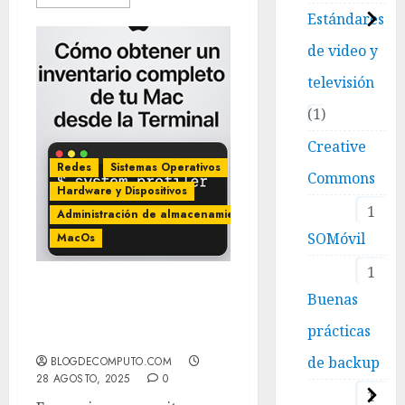
Estándares
de video y
televisión
1
Creative
Redes
Sistemas Operativos
Commons
Hardware y Dispositivos
1
Administración de almacenamiento
SOMóvil
MacOs
1
Cómo obtener un
Buenas
inventario completo de
prácticas
tu Mac desde la Terminal
de backup
BLOGDECOMPUTO.COM
28 AGOSTO, 2025
0
1