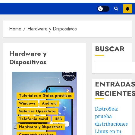
Home
Hardware y Dispositivos
BUSCAR
Hardware y
Dispositivos
ENTRADA
RECIENTE
Tutoriales o Guías prácticas
Windows
Android
DistroSea:
Sistemas Operativos
prueba
Telefonía Móvil
USB
distribuciones
Hardware y Dispositivos
Linux en tu
Compartir archivos