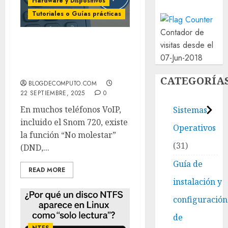
Hardware y Dispositivos
Tutoriales o Guías prácticas
Contador de
visitas desde el
Cómo quitar el “No
07-Jun-2018
molestar” en teléfonos
VoIP Snom 720
CATEGORÍA
BLOGDECOMPUTO.COM
22 SEPTIEMBRE, 2025
0
En muchos teléfonos VoIP,
Sistemas
incluido el Snom 720, existe
Operativos
la función “No molestar”
31
(DND,...
Guía de
READ MORE
instalación y
configuración
de