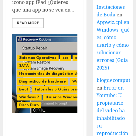
icono app iPad ¿Quieres
Invitaciones
que una app no se vea en...
de Boda
en
Appwiz.cpl en
READ MORE
Windows: qué
es, cómo
usarlo y cómo
solucionar
Sistemas Operativos
ssd
cmd
errores (Guía
SATA
2025)
Herramientas de diagnóstico de disco
blogdecomputo.
Diagnóstico de hardware
Windows
en
Error en
Boot
Tutoriales o Guías prácticas
Youtube: El
Windows 7
Usuarios Windows
propietario
Disco Duro
del vídeo ha
inhabilitado
Tutorial: Reparar
su
Windows 7 después de
reproducción