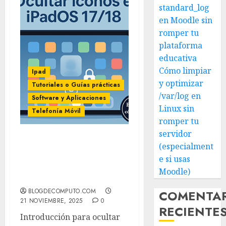
standard_log
en Moodle sin
romper tu
plataforma
educativa
Cómo limpiar
Ipad
y optimizar
Tutoriales o Guías prácticas
/var/log en
Software y Aplicaciones
Linux sin
Telefonía Móvil
romper tu
servidor
Cómo ocultar el ícono de
(especialment
una app en iPad (iPadOS
e si usas
18/17): guía rápida y
Moodle)
completa 2025
BLOGDECOMPUTO.COM
COMENTA
21 NOVIEMBRE, 2025
0
RECIENTE
Introducción para ocultar