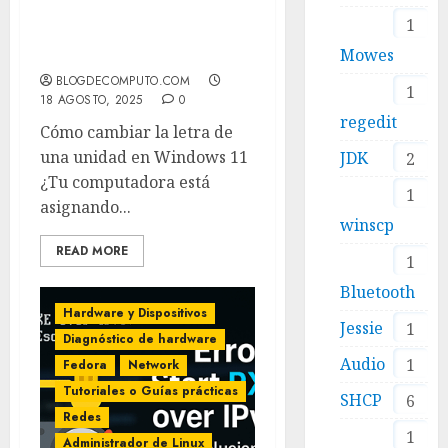
Como CAMBIAR LETRA de
1
una UNIDAD en
Mowes
WINDOWS 11
BLOGDECOMPUTO.COM
1
18 AGOSTO, 2025
0
regedit
Cómo cambiar la letra de
una unidad en Windows 11
JDK
2
¿Tu computadora está
1
asignando...
winscp
READ MORE
1
Bluetooth
Hardware y Dispositivos
Jessie
1
Diagnóstico de hardware
Audio
1
Fedora
Network
Tutoriales o Guías prácticas
SHCP
6
Redes
1
Administrador de Linux