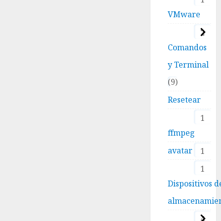
VMware
2
Comandos
y Terminal
9
Resetear
1
ffmpeg
avatar
1
1
Dispositivos d
almacenamie
4