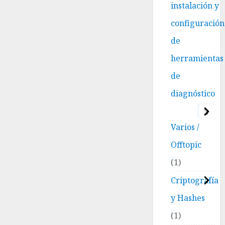
instalación y
configuración
de
herramientas
de
diagnóstico
3
Varios /
Offtopic
1
Criptografía
y Hashes
1