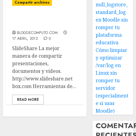
Compartir archivos
mdl_logstore_
standard_log
Compartir documentos
en Moodle sin
online
romper tu
BLOGDECOMPUTO.COM
plataforma
17 ABRIL, 2012
0
educativa
SlideShare La mejor
Cómo limpiar
manera de compartir
y optimizar
presentaciones,
/var/log en
documentos y videos.
Linux sin
http://www.slideshare.net
romper tu
box.com Herramientas de...
servidor
(especialment
READ MORE
e si usas
Moodle)
COMENTA
RECIENTE