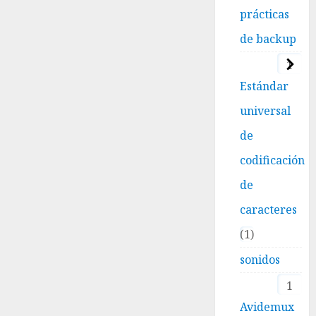
prácticas
de backup
1
Estándar
universal
de
codificación
de
caracteres
1
sonidos
1
Avidemux