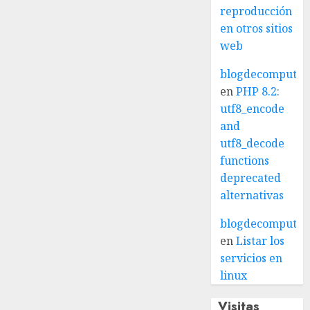
reproducción
en otros sitios
web
blogdecomputo.
en
PHP 8.2:
utf8_encode
and
utf8_decode
functions
deprecated
alternativas
blogdecomputo.
en
Listar los
servicios en
linux
Visitas