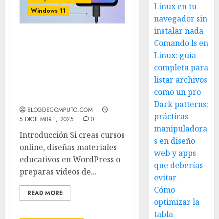
Linux en tu
Windows 11
navegador sin
instalar nada
Comando ls en
Cómo pasar archivos de
Windows 11 a tu Android
Linux: guía
Moto G20 por USB
completa para
(aunque las
listar archivos
notificaciones estén
como un pro
silenciadas)
Dark patterns:
BLOGDECOMPUTO.COM
prácticas
5 DICIEMBRE, 2025
0
manipuladora
Introducción Si creas cursos
s en diseño
online, diseñas materiales
web y apps
educativos en WordPress o
que deberías
preparas videos de...
evitar
Cómo
READ MORE
optimizar la
tabla