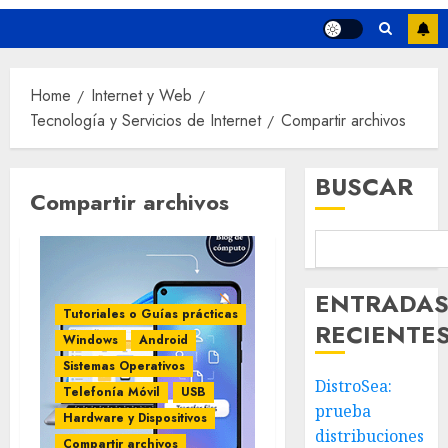
Home
Internet y Web
Tecnología y Servicios de Internet
Compartir archivos
BUSCAR
Compartir archivos
ENTRADA
Tutoriales o Guías prácticas
RECIENTE
Windows
Android
Sistemas Operativos
DistroSea:
Telefonía Móvil
USB
prueba
Hardware y Dispositivos
distribuciones
Compartir archivos