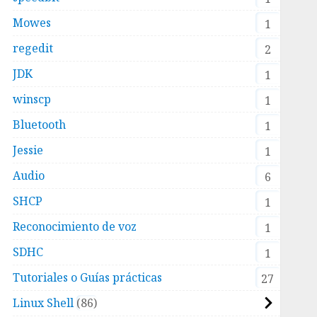
Mowes
1
regedit
2
JDK
1
winscp
1
Bluetooth
1
Jessie
1
Audio
6
SHCP
1
Reconocimiento de voz
1
SDHC
1
Tutoriales o Guías prácticas
27
Linux Shell
86