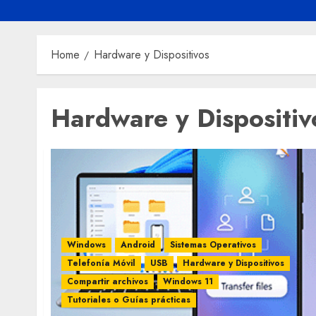
Home
Hardware y Dispositivos
Hardware y Dispositiv
Windows
Android
Sistemas Operativos
Telefonía Móvil
USB
Hardware y Dispositivos
Compartir archivos
Windows 11
Tutoriales o Guías prácticas