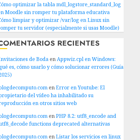
Cómo optimizar la tabla mdl_logstore_standard_log
en Moodle sin romper tu plataforma educativa
Cómo limpiar y optimizar /var/log en Linux sin
romper tu servidor (especialmente si usas Moodle)
COMENTARIOS RECIENTES
Invitaciones de Boda
en
Appwiz.cpl en Windows:
qué es, cómo usarlo y cómo solucionar errores (Guía
2025)
blogdecomputo.com
en
Error en Youtube: El
propietario del vídeo ha inhabilitado su
reproducción en otros sitios web
blogdecomputo.com
en
PHP 8.2: utf8_encode and
utf8_decode functions deprecated alternativas
blogdecomputo.com
en
Listar los servicios en linux