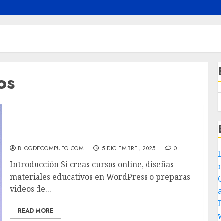
os
Cómo pasar archivos de Windows 11 a tu
Android Moto G20 por USB (aunque las
notificaciones estén silenciadas)
BLOGDECOMPUTO.COM
5 DICIEMBRE, 2025
0
Introducción Si creas cursos online, diseñas
materiales educativos en WordPress o preparas
videos de...
READ MORE