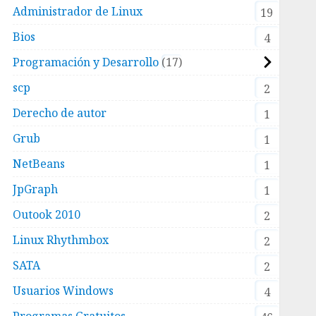
Administrador de Linux
19
Bios
4
Programación y Desarrollo
17
scp
2
Derecho de autor
1
Grub
1
NetBeans
1
JpGraph
1
Outook 2010
2
Linux Rhythmbox
2
SATA
2
Usuarios Windows
4
Programas Gratuitos