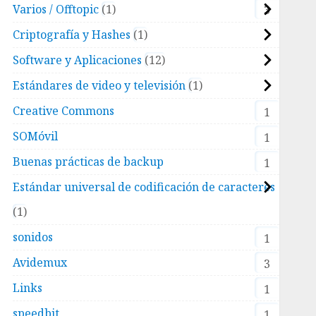
Varios / Offtopic
1
3
Criptografía y Hashes
1
Software y Aplicaciones
12
Estándares de video y televisión
1
Creative Commons
1
SOMóvil
1
Buenas prácticas de backup
1
Estándar universal de codificación de caracteres
1
sonidos
1
Avidemux
3
Links
1
speedbit
1