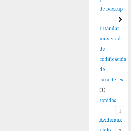
de backup
1
Estándar
universal
de
codificación
de
caracteres
1
sonidos
1
Avidemux
Links
3