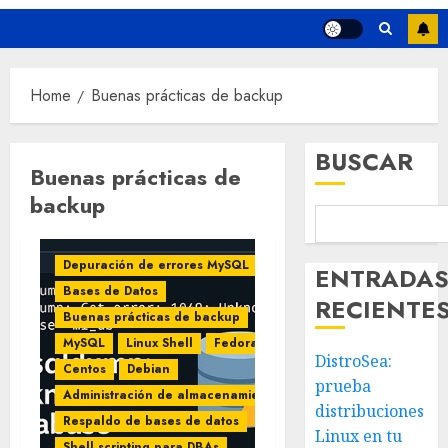
Home
Buenas prácticas de backup
BUSCAR
Buenas prácticas de
backup
Depuración de errores MySQL
ENTRADA
Bases de Datos
RECIENTE
Buenas prácticas de backup
MySQL
Linux Shell
Fedora
DistroSea:
Centos
Debian
prueba
Administración de almacenamiento
distribuciones
Respaldo de bases de datos
Linux en tu
Shell scripting para DBAs