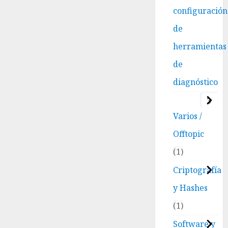
configuración
de
herramientas
de
diagnóstico
3
Varios /
Offtopic
1
Criptografía
y Hashes
1
Software y