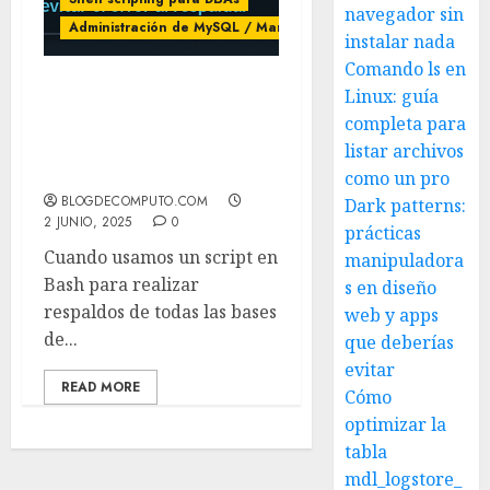
navegador sin
Administración de MySQL / MariaDB
instalar nada
Comando ls en
Linux: guía
Cómo evitar el error
completa para
“Unknown database
‘Database’” al respaldar
listar archivos
con mysqldump
como un pro
BLOGDECOMPUTO.COM
Dark patterns:
2 JUNIO, 2025
0
prácticas
Cuando usamos un script en
manipuladora
Bash para realizar
s en diseño
respaldos de todas las bases
web y apps
de...
que deberías
evitar
READ MORE
Cómo
optimizar la
tabla
mdl_logstore_