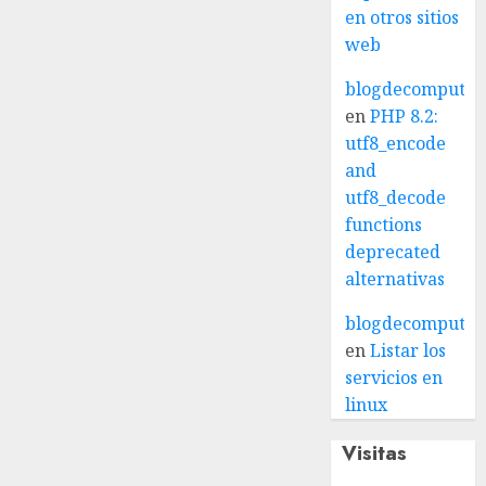
en otros sitios
web
blogdecomputo.
en
PHP 8.2:
utf8_encode
and
utf8_decode
functions
deprecated
alternativas
blogdecomputo.
en
Listar los
servicios en
linux
Visitas