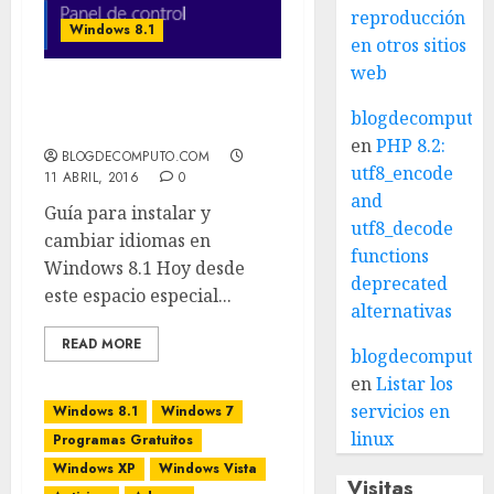
reproducción
Windows 8.1
en otros sitios
web
Cambiar idioma en
blogdecomputo.
windows 8.1
en
PHP 8.2:
BLOGDECOMPUTO.COM
utf8_encode
11 ABRIL, 2016
0
and
Guía para instalar y
utf8_decode
cambiar idiomas en
functions
Windows 8.1 Hoy desde
deprecated
este espacio especial...
alternativas
READ MORE
blogdecomputo.
en
Listar los
servicios en
Windows 8.1
Windows 7
linux
Programas Gratuitos
Windows XP
Windows Vista
Visitas