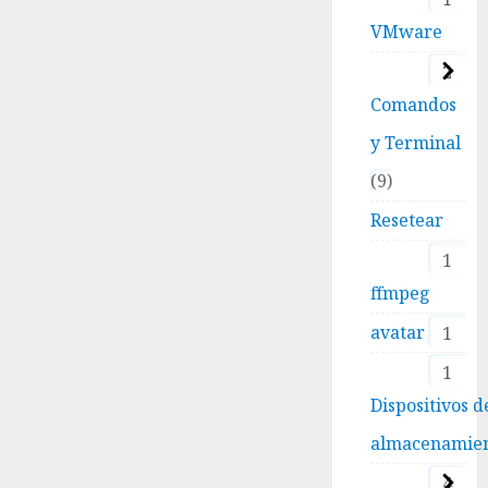
VMware
2
Comandos
y Terminal
9
Resetear
1
ffmpeg
avatar
1
1
Dispositivos d
almacenamie
4