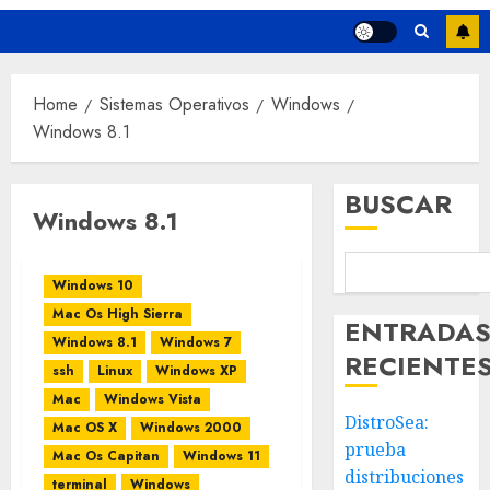
Home
Sistemas Operativos
Windows
Windows 8.1
BUSCAR
Windows 8.1
Windows 10
Mac Os High Sierra
ENTRADA
Windows 8.1
Windows 7
RECIENTE
ssh
Linux
Windows XP
Mac
Windows Vista
DistroSea:
Mac OS X
Windows 2000
prueba
Mac Os Capitan
Windows 11
distribuciones
terminal
Windows