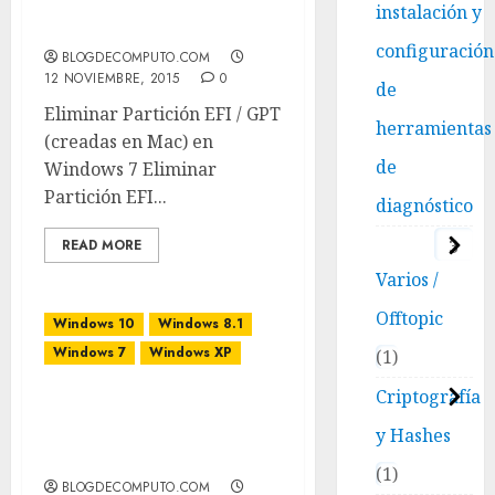
Eliminar Partición EFI /
instalación y
GPT
configuración
BLOGDECOMPUTO.COM
12 NOVIEMBRE, 2015
0
de
Eliminar Partición EFI / GPT
herramientas
(creadas en Mac) en
de
Windows 7 Eliminar
Partición EFI...
diagnóstico
3
READ MORE
Varios /
Offtopic
Windows 10
Windows 8.1
Windows 7
Windows XP
1
Criptografía
Un archivo con dos
puntos : que no se puede
y Hashes
borrar
1
BLOGDECOMPUTO.COM