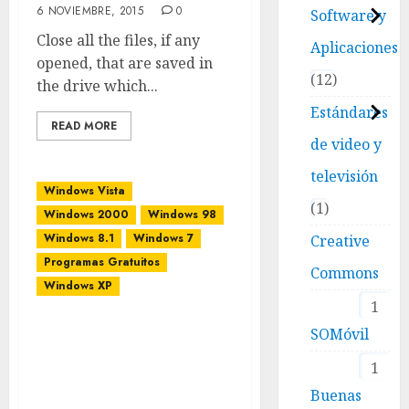
6 NOVIEMBRE, 2015
0
Software y
Close all the files, if any
Aplicaciones
opened, that are saved in
12
the drive which...
Estándares
READ MORE
de video y
televisión
Windows Vista
1
Windows 2000
Windows 98
Windows 8.1
Windows 7
Creative
Programas Gratuitos
Commons
Windows XP
1
Copiar los nombres de los
SOMóvil
archivos o directorios
1
contenidos en un
directorio
Buenas