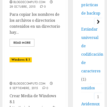
BLOGDECOMPUTO.COM
prácticas
28 OCTUBRE, 2015
0
de backup
Para copiar los nombres de
los archivos o directorios
1
contenidos en un directorio
Estándar
hay...
universal
READ MORE
de
codificación
Windows 8.1
de
caracteres
Crear Media de Windows
8.1
1
BLOGDECOMPUTO.COM
sonidos
8 SEPTIEMBRE, 2015
0
Crear Media de Windows
1
8.1
Avidemux