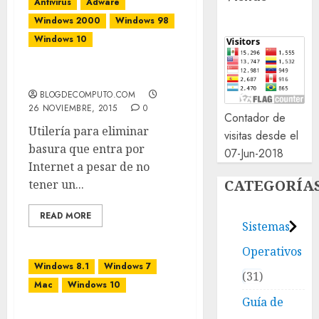
Antivirus
Adware
Windows 2000
Windows 98
Windows 10
Adwcleaner
BLOGDECOMPUTO.COM
26 NOVIEMBRE, 2015
0
Contador de
Utilería para eliminar
visitas desde el
basura que entra por
07-Jun-2018
Internet a pesar de no
CATEGORÍA
tener un...
READ MORE
Sistemas
Operativos
Windows 8.1
Windows 7
31
Mac
Windows 10
Guía de