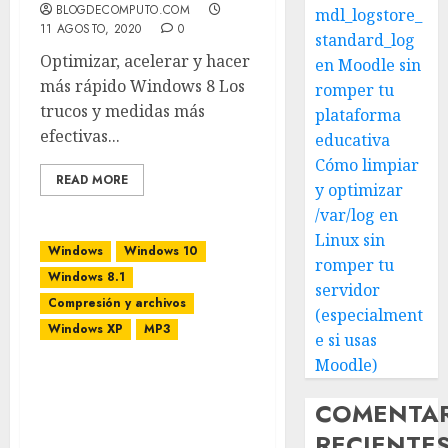
BLOGDECOMPUTO.COM
mdl_logstore_
11 AGOSTO, 2020
0
standard_log
Optimizar, acelerar y hacer
en Moodle sin
más rápido Windows 8 Los
romper tu
trucos y medidas más
plataforma
efectivas...
educativa
Cómo limpiar
READ MORE
y optimizar
/var/log en
Linux sin
Windows
Windows 10
romper tu
Windows 8.1
servidor
Compresión y archivos
(especialment
Windows XP
MP3
e si usas
Moodle)
Cambiar la miniatura
(Thumbnail) por la
COMENTA
caratula del álbum en el
RECIENTE
archivo de música