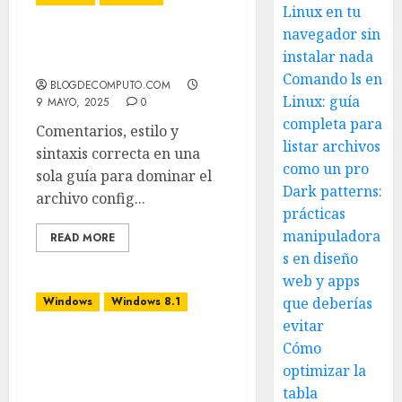
Linux en tu
navegador sin
Domina tu archivo
instalar nada
~/.ssh/config en VS Code
Comando ls en
BLOGDECOMPUTO.COM
Linux: guía
9 MAYO, 2025
0
completa para
Comentarios, estilo y
listar archivos
sintaxis correcta en una
como un pro
sola guía para dominar el
Dark patterns:
archivo config...
prácticas
manipuladora
READ MORE
s en diseño
web y apps
Windows
Windows 8.1
que deberías
evitar
Optimizar, acelerar y
Cómo
hacer más rápido
optimizar la
Windows 8
tabla