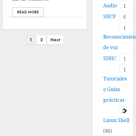
Audio
1
READ MORE
SHCP
6
1
Reconocimien
Paginación
1
2
Next
de
de voz
entradas
SDHC
1
1
Tutoriales
o Guías
prácticas
27
Linux Shell
86