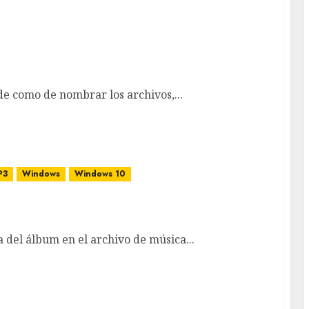
de como de nombrar los archivos,...
P3
Windows
Windows 10
atula del álbum en el archivo de música
 del álbum en el archivo de música...