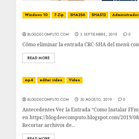
Windows 10
7-Zip
SHA256
SHA512
Administrador
Cómo eliminar la entrada CRC-SHA del menú
BLOGDECOMPUTO.COM
3 SEPTIEMBRE, 2019
0
Cómo eliminar la entrada CRC-SHA del menú conte
READ MORE
mp4
editar video
Video
Recortar archivos de video con FFmpeg
BLOGDECOMPUTO.COM
30 AGOSTO, 2019
0
Antecedentes Ver la Entrada “Como Instalar FF
en https://blogdeecomputo.blogspot.com/2019/0
Recortar archivos de...
READ MORE