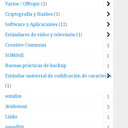
Varios / Offtopic
1
3
Criptografía y Hashes
1
Software y Aplicaciones
12
Estándares de video y televisión
1
Creative Commons
1
SOMóvil
1
Buenas prácticas de backup
1
Estándar universal de codificación de caracteres
1
sonidos
1
Avidemux
3
Links
1
speedbit
1