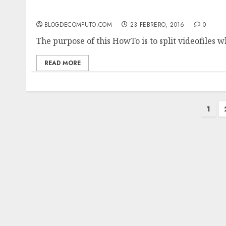
Dividir un mkv en varios archivos usando m
BLOGDECOMPUTO.COM
23 FEBRERO, 2016
0
The purpose of this HowTo is to split videofiles 
READ MORE
Paginación
1
de
entradas