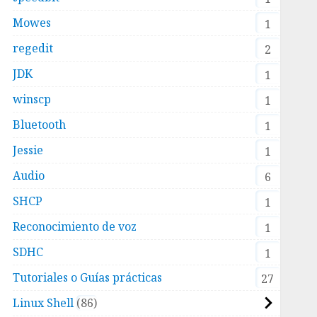
Mowes
1
regedit
2
JDK
1
winscp
1
Bluetooth
1
Jessie
1
Audio
6
SHCP
1
Reconocimiento de voz
1
SDHC
1
Tutoriales o Guías prácticas
27
Linux Shell
86