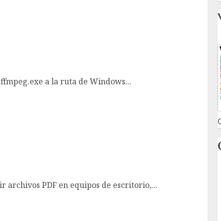
ar ffmpeg.exe a la ruta de Windows
fmpeg.exe a la ruta de Windows...
C
r archivos PDF en equipos de escritorio,...