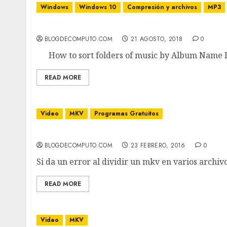
Windows
Windows 10
Compresión y archivos
MP3
Ordenar archivos por nombre del album en
BLOGDECOMPUTO.COM
21 AGOSTO, 2018
0
How to sort folders of music by Album Name He
READ MORE
Video
MKV
Programas Gratuitos
Error al dividir un mkv en varios archivos 
BLOGDECOMPUTO.COM
23 FEBRERO, 2016
0
Si da un error al dividir un mkv en varios archi
READ MORE
Video
MKV