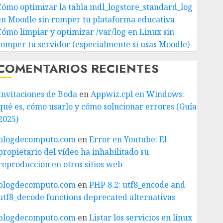
Cómo optimizar la tabla mdl_logstore_standard_log
en Moodle sin romper tu plataforma educativa
Cómo limpiar y optimizar /var/log en Linux sin
romper tu servidor (especialmente si usas Moodle)
COMENTARIOS RECIENTES
Invitaciones de Boda
en
Appwiz.cpl en Windows:
qué es, cómo usarlo y cómo solucionar errores (Guía
2025)
blogdecomputo.com
en
Error en Youtube: El
propietario del vídeo ha inhabilitado su
reproducción en otros sitios web
blogdecomputo.com
en
PHP 8.2: utf8_encode and
utf8_decode functions deprecated alternativas
blogdecomputo.com
en
Listar los servicios en linux