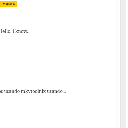
Música
 Windows 10
llo..i know...
usando mkvtoolnix
vos usando mkvtoolnix usando...