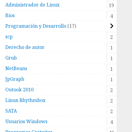
Administrador de Linux
19
Bios
4
Programación y Desarrollo
17
scp
2
Derecho de autor
1
Grub
1
NetBeans
1
JpGraph
1
Outook 2010
2
Linux Rhythmbox
2
SATA
2
Usuarios Windows
4
Programas Gratuitos