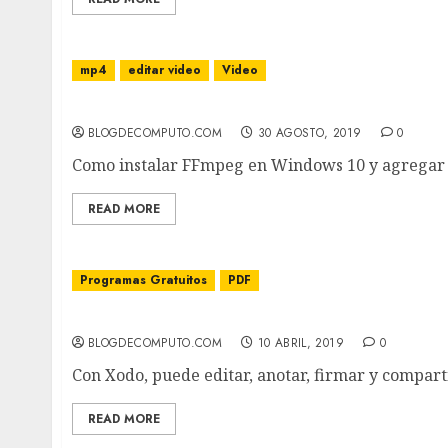
mp4
editar video
Video
Como instalar FFmpeg en Windows 10 y agreg
BLOGDECOMPUTO.COM
30 AGOSTO, 2019
0
Como instalar FFmpeg en Windows 10 y agregar f
READ MORE
Programas Gratuitos
PDF
Editar PDF online o en desktop
BLOGDECOMPUTO.COM
10 ABRIL, 2019
0
Con Xodo, puede editar, anotar, firmar y comparti
READ MORE