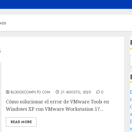
vos
s
VMware Tools is no longer shipped with
VMware Workstation for legacy guest
operating systems
BLOGDECOMPUTO.COM
21 AGOSTO, 2025
0
Cómo solucionar el error de VMware Tools en
Windows XP con VMware Workstation 17...
READ MORE