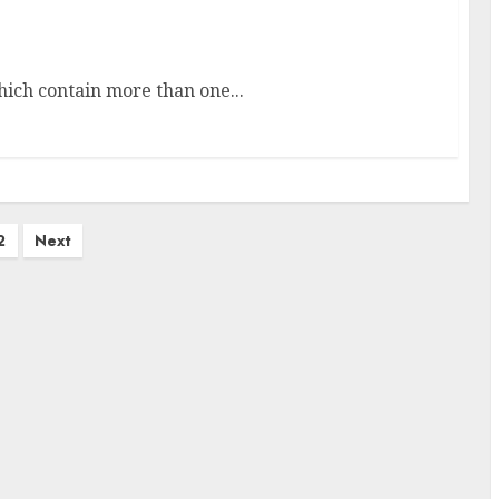
kvtoolnix
which contain more than one...
2
Next