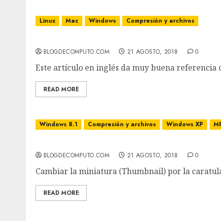
Linux
Mac
Windows
Compresión y archivos
Sugerencia para nombrar archivos
BLOGDECOMPUTO.COM
21 AGOSTO, 2018
0
Este artículo en inglés da muy buena referencia 
READ MORE
Windows 8.1
Compresión y archivos
Windows XP
M
Cambiar la miniatura (Thumbnail) por la car
BLOGDECOMPUTO.COM
21 AGOSTO, 2018
0
Cambiar la miniatura (Thumbnail) por la caratula
READ MORE