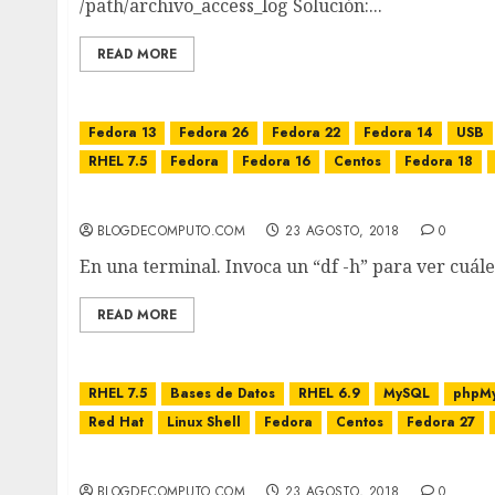
/path/archivo_access_log Solución:...
READ MORE
Fedora 13
Fedora 26
Fedora 22
Fedora 14
USB
RHEL 7.5
Fedora
Fedora 16
Centos
Fedora 18
¿Cómo quitar disco duro de forma segura en
BLOGDECOMPUTO.COM
23 AGOSTO, 2018
0
En una terminal. Invoca un “df -h” para ver cuáles
READ MORE
RHEL 7.5
Bases de Datos
RHEL 6.9
MySQL
phpM
Red Hat
Linux Shell
Fedora
Centos
Fedora 27
Instalar MySQL 8.0/5.7 en Fedora 31/30/29/28/2
BLOGDECOMPUTO.COM
23 AGOSTO, 2018
0