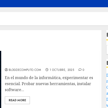
Sandbox, WSL y Máquinas Virtuales:
Entornos para Probar y Aprender sin Riesgos
BLOGDECOMPUTO.COM
1 OCTUBRE, 2025
0
En el mundo de la informática, experimentar es
esencial. Probar nuevas herramientas, instalar
software...
READ MORE