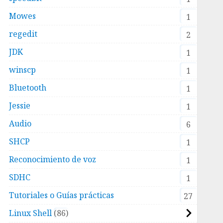
Mowes
1
regedit
2
JDK
1
winscp
1
Bluetooth
1
Jessie
1
Audio
6
SHCP
1
Reconocimiento de voz
1
SDHC
1
Tutoriales o Guías prácticas
27
Linux Shell
86