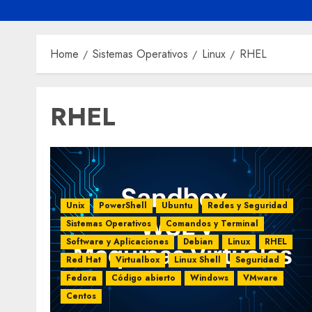
Home
Sistemas Operativos
Linux
RHEL
RHEL
Unix
PowerShell
Ubuntu
Redes y Seguridad
Sistemas Operativos
Comandos y Terminal
Software y Aplicaciones
Debian
Linux
RHEL
Red Hat
Virtualbox
Linux Shell
Seguridad
Fedora
Código abierto
Windows
VMware
Centos