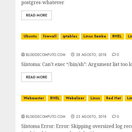
postgres-whatever
READ MORE
Ubuntu
firewall
iptables
Linux Samba
RHEL
Li
Can’t exec “/bin/sh”: Argument list too long a
BLOGDECOMPUTO.COM
28 AGOSTO, 2018
0
Síntoma: Can’t exec “/bin/sh”: Argument list too l
READ MORE
Webmaster
RHEL
Webalizer
Linux
Red Hat
Li
Error: Skipping oversized log record en Web
BLOGDECOMPUTO.COM
23 AGOSTO, 2018
0
Síntoma Error: Error: Skipping oversized log rec