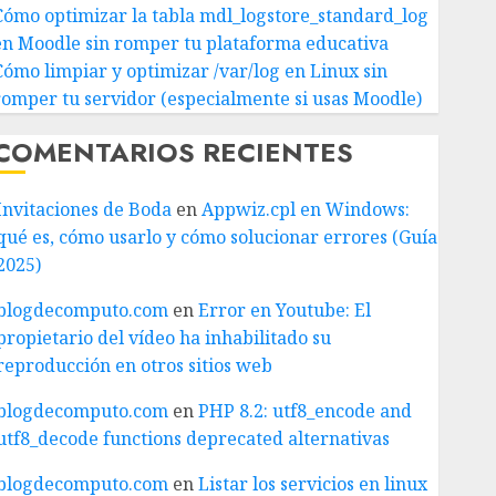
Cómo optimizar la tabla mdl_logstore_standard_log
en Moodle sin romper tu plataforma educativa
Cómo limpiar y optimizar /var/log en Linux sin
romper tu servidor (especialmente si usas Moodle)
COMENTARIOS RECIENTES
Invitaciones de Boda
en
Appwiz.cpl en Windows:
qué es, cómo usarlo y cómo solucionar errores (Guía
2025)
blogdecomputo.com
en
Error en Youtube: El
propietario del vídeo ha inhabilitado su
reproducción en otros sitios web
blogdecomputo.com
en
PHP 8.2: utf8_encode and
utf8_decode functions deprecated alternativas
blogdecomputo.com
en
Listar los servicios en linux