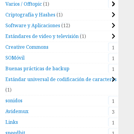
Varios / Offtopic
1
3
Criptografía y Hashes
1
Software y Aplicaciones
12
Estándares de video y televisión
1
Creative Commons
1
SOMóvil
1
Buenas prácticas de backup
1
Estándar universal de codificación de caracteres
1
sonidos
1
Avidemux
3
Links
1
speedbit
1