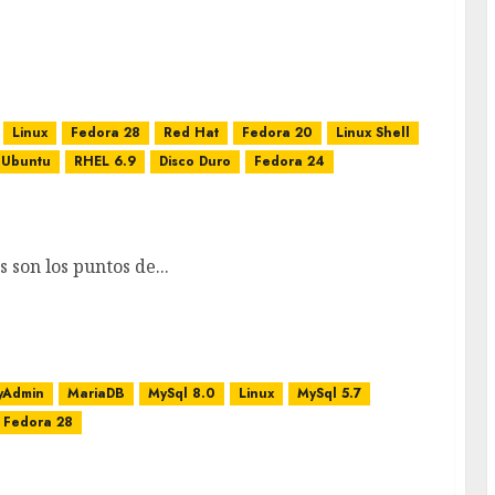
Linux
Fedora 28
Red Hat
Fedora 20
Linux Shell
Ubuntu
RHEL 6.9
Disco Duro
Fedora 24
 Linux?
 son los puntos de...
yAdmin
MariaDB
MySql 8.0
Linux
MySql 5.7
Fedora 28
7, CentOS/RHEL 7.5/6.9 y Red Hat (RHEL) 7.5/6.9