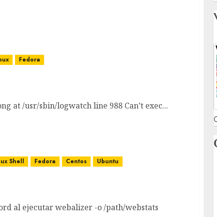
nux
Fedora
t /usr/sbin/logwatch line
ong at /usr/sbin/logwatch line 988 Can’t exec...
C
nux Shell
Fedora
Centos
Ubuntu
alizer
ord al ejecutar webalizer -o /path/webstats