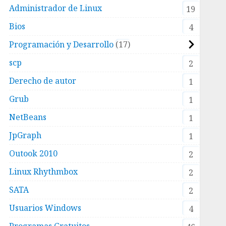
Administrador de Linux
19
Bios
4
Programación y Desarrollo
17
scp
2
Derecho de autor
1
Grub
1
NetBeans
1
JpGraph
1
Outook 2010
2
Linux Rhythmbox
2
SATA
2
Usuarios Windows
4
Programas Gratuitos