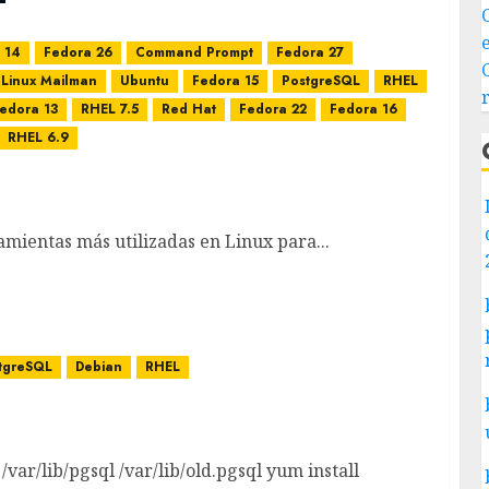
 14
Fedora 26
Command Prompt
Fedora 27
Linux Mailman
Ubuntu
Fedora 15
PostgreSQL
RHEL
edora 13
RHEL 7.5
Red Hat
Fedora 22
Fedora 16
RHEL 6.9
os de Línea
mientas más utilizadas en Linux para...
tgreSQL
Debian
RHEL
r/lib/pgsql /var/lib/old.pgsql yum install