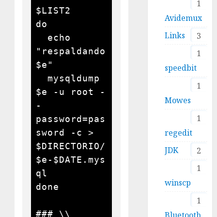
1
$LIST2

Avidemux
do

Links
3
  echo 
"respaldando 
1
$e"

speedbit
  mysqldump 
1
$e -u root -
Mowes
-
1
password=pas
sword -c > 
regedit
$DIRECTORIO/
JDK
2
$e-$DATE.mys
1
ql

winscp
done

1
### \\ 
Bluetooth