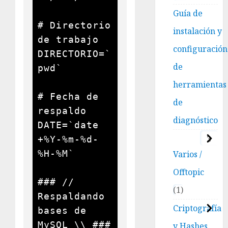
Guía de
# Directorio 
instalación y
de trabajo

configuración
DIRECTORIO=`
de
pwd`

herramientas
# Fecha de 
de
respaldo

diagnóstico
DATE=`date 
3
+%Y-%m-%d-
%H-%M`

Varios /
Offtopic
### // 
1
Respaldando 
Criptografía
bases de 
MySQL \\ ###

y Hashes