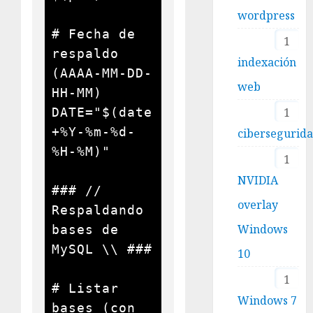
wordpress
# Fecha de 
1
respaldo 
indexación
(AAAA-MM-DD-
web
HH-MM)

DATE="$(date 
1
+%Y-%m-%d-
cibersegurid
%H-%M)"

1
NVIDIA
### // 
overlay
Respaldando 
Windows
bases de 
MySQL \\ ###

10
1
# Listar 
Windows 7
bases (con 