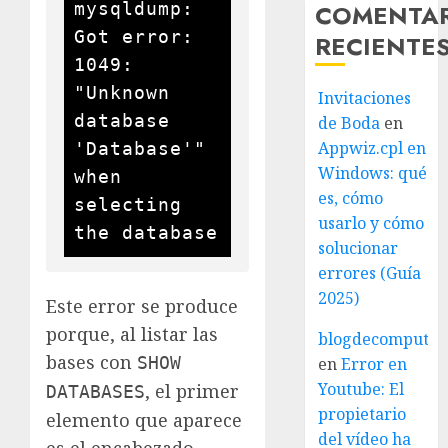
COMENTA
mysqldump: 
Got error: 
RECIENTE
1049: 
"Unknown 
Invitaciones
database 
de Boda
en
Appwiz.cpl en
'Database'" 
Windows: qué
when 
es, cómo
selecting 
usarlo y cómo
solucionar
errores (Guía
2025)
Este error se produce
porque, al listar las
blogdecomputo.
bases con
SHOW
en
Error en
Youtube: El
, el primer
DATABASES
propietario
elemento que aparece
del vídeo ha
es el encabezado