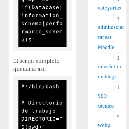
'^(Database|
categorías
information_
1
schema|perfo
administrar
rmance_schem
tareas
Moodle
1
El script completo
newsletter
quedaría así:
en blogs
#!/bin/bash

1
SEO
# Directorio 
técnico
de trabajo

2
DIRECTORIO="
webp
$(pwd)"
