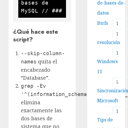
bases de 
de-bases-de-
datos
Btrfs
1
¿Qué hace este
1
script?
resolución
1
--skip-column-
quita el
Windows
names
encabezado
11
“Database”.
5
grep -Ev
Sincronizació
'^(information_schema|performance_
Microsoft
elimina
exactamente las
1
dos bases de
Tips de
sistema que no