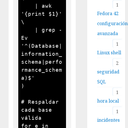
1
    | awk 
Fedora 42
'{print $1}' 
\

configuración
    | grep -
avanzada
Ev 
1
'^(Database|
Linux shell
information_
schema|perfo
2
rmance_schem
seguridad
a)$'

SQL
)

1
hora local
# Respaldar 
cada base 
1
válida

incidentes
for e in 