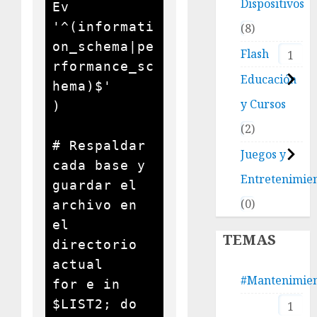
Dispositivos
Ev 
'^(informati
8
on_schema|pe
Flash
1
rformance_sc
Educación
hema)$'

y Cursos
)

2
# Respaldar 
Juegos y
cada base y 
Entretenimie
guardar el 
0
archivo en 
el 
TEMAS
directorio 
actual

#Mantenimie
for e in 
$LIST2; do

1