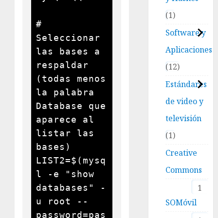
1
# 
Software y
Seleccionar 
Aplicaciones
las bases a 
respaldar 
12
(todas menos 
Estándares
la palabra 
de video y
Database que 
televisión
aparece al 
listar las 
1
bases)

Creative
LIST2=$(mysq
Commons
l -e "show 
databases" -
1
u root --
SOMóvil
password=pas