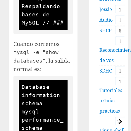
Respaldando 
Jessie
1
bases de 
Audio
1
SHCP
6
1
Cuando corremos
Reconocimien
mysql -e "show
, la salida
de voz
databases"
normal es:
SDHC
1
1
Database

Tutoriales
information_
o Guías
schema

prácticas
mysql

performance_
27
schema

Linux Shell