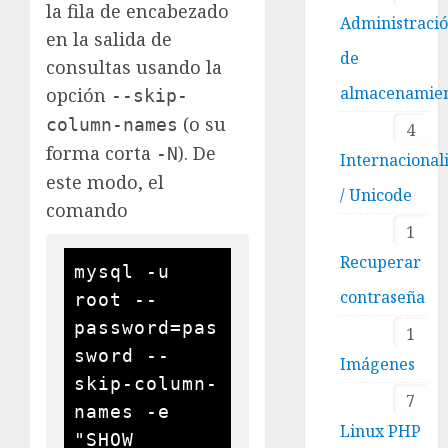
la fila de encabezado
Administraci
en la salida de
de
consultas usando la
almacenamie
opción
--skip-
(o su
column-names
4
forma corta
). De
-N
Internacional
este modo, el
/ Unicode
comando
1
Recuperar
mysql -u 
contraseña
root --
password=pas
1
sword --
Imágenes
skip-column-
7
names -e 
Linux PHP
"SHOW 