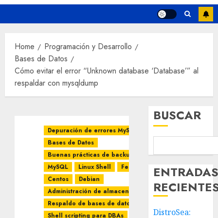
Home
Programación y Desarrollo
Bases de Datos
Cómo evitar el error “Unknown database ‘Database’” al
respaldar con mysqldump
BUSCAR
Depuración de errores MySQL
Bases de Datos
Buenas prácticas de backup
MySQL
Linux Shell
Fedora
ENTRADA
Centos
Debian
RECIENTE
Administración de almacenamiento
Respaldo de bases de datos
DistroSea:
Shell scripting para DBAs