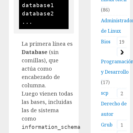
database1

86
database2

Administrado
de Linux
Bios
19
La primera línea es
Database
(sin
4
comillas), que
Programació
actúa como
y Desarrollo
encabezado de
17
columna.
scp
Luego vienen todas
2
las bases, incluidas
Derecho de
las de sistema
autor
como
Grub
1
information_schema