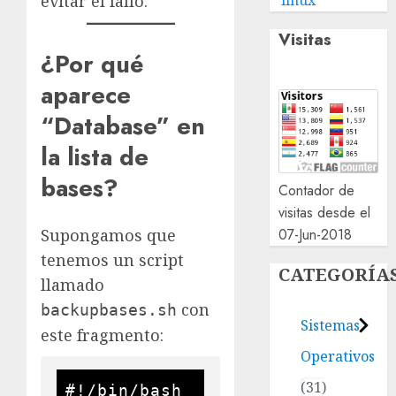
evitar el fallo.
linux
Visitas
¿Por qué
aparece
“Database” en
la lista de
bases?
Contador de
visitas desde el
07-Jun-2018
Supongamos que
tenemos un script
CATEGORÍA
llamado
con
backupbases.sh
Sistemas
este fragmento:
Operativos
31
#!/bin/bash
