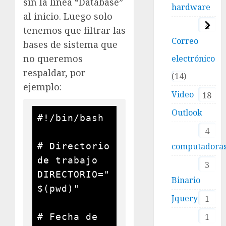
sin la línea “Database”
hardware
al inicio. Luego solo
4
tenemos que filtrar las
Correo
bases de sistema que
no queremos
electrónico
respaldar, por
14
ejemplo:
Video
18
Outlook
#!/bin/bash

4
# Directorio 
computadora
de trabajo

3
DIRECTORIO="
Binario
$(pwd)"

Jquery
1
# Fecha de 
1