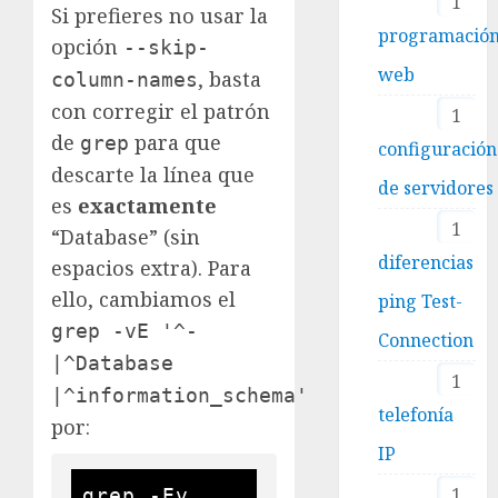
1
Si prefieres no usar la
programació
opción
--skip-
web
, basta
column-names
con corregir el patrón
1
de
para que
grep
configuración
descarte la línea que
de servidores
es
exactamente
1
“Database” (sin
diferencias
espacios extra). Para
ello, cambiamos el
ping Test-
grep -vE '^-
Connection
|^Database
1
|^information_schema'
telefonía
por:
IP
1
grep -Ev 