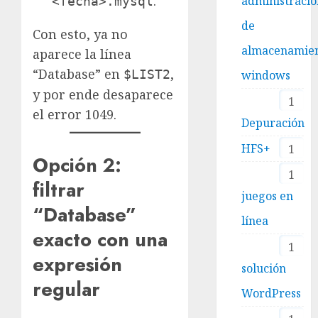
.
administraci
<fecha>.mysql
de
Con esto, ya no
almacenamie
aparece la línea
“Database” en
,
$LIST2
windows
y por ende desaparece
1
el error 1049.
Depuración
HFS+
1
Opción 2:
1
filtrar
juegos en
“Database”
línea
exacto con una
1
expresión
solución
regular
WordPress