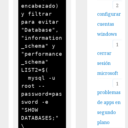
2
encabezado) 
y filtrar 
configurar
para evitar 
cuentas
"Database", 
windows
"information
1
_schema" y 
cerrar
"performance
_schema"

sesión
LIST2=$(

microsoft
  mysql -u 
1
root --
problemas
password=pas
sword -e 
de apps en
"SHOW 
segundo
DATABASES;" 
plano
\
