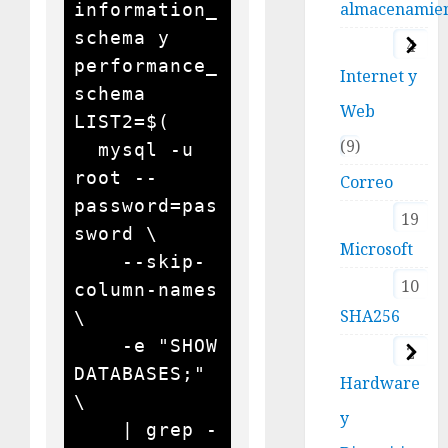
almacenamie
information_
schema y 
4
performance_
Internet y
schema

Web
LIST2=$(

9
  mysql -u 
root --
Correo
password=pas
19
sword \

Microsoft
    --skip-
10
column-names 
SHA256
\

    -e "SHOW 
2
DATABASES;" 
Hardware
\

y
    | grep -