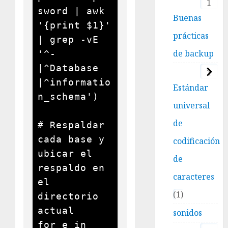
1
sword | awk 
Buenas
'{print $1}' 
prácticas
| grep -vE 
de backup
'^-
|^Database 
1
|^informatio
Estándar
n_schema')

universal
de
# Respaldar 
cada base y 
codificación
ubicar el 
de
respaldo en 
caracteres
el 
1
directorio 
actual

sonidos
for e in 