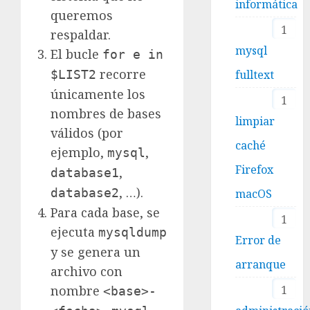
informática
queremos
1
respaldar.
mysql
El bucle
for e in
recorre
fulltext
$LIST2
únicamente los
1
nombres de bases
limpiar
válidos (por
caché
ejemplo,
,
mysql
Firefox
,
database1
, …).
database2
macOS
Para cada base, se
1
ejecuta
mysqldump
Error de
y se genera un
arranque
archivo con
1
nombre
<base>-