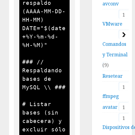
respaldo 
avconv
(AAAA-MM-DD-
1
HH-MM)

VMware
DATE="$(date 
2
+%Y-%m-%d-
Comandos
%H-%M)"

y Terminal
### // 
9
Respaldando 
Resetear
bases de 
1
MySQL \\ ###

ffmpeg
# Listar 
avatar
1
bases (sin 
1
cabecera) y 
Dispositivos d
excluir sólo 