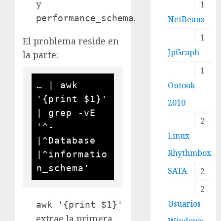
y
1
.
performance_schema
NetBeans
1
El problema reside en
JpGraph
la parte:
1
Outook
… | awk 
'{print $1}' 
2010
| grep -vE 
2
'^-
Linux
|^Database 
Rhythmbox
|^informatio
SATA
2
2
Usuarios
awk '{print $1}'
extrae la primera
Windows