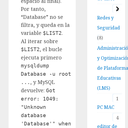
espacio al final).
Por tanto,
4
“Database” no se
Redes y
filtra, y queda en la
Seguridad
variable
.
$LIST2
8
Al iterar sobre
Administraci
, el bucle
$LIST2
ejecuta primero
y Optimizació
mysqldump
de Plataform
Database -u root
Educativas
, y MySQL
...
(LMS)
devuelve:
Got
1
error: 1049:
"Unknown
PC MAC
database
4
'Database'" when
editor de