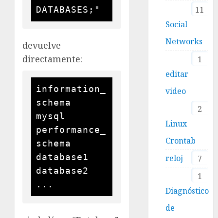
11
Social
Networks
devuelve
directamente:
1
editar
information_
video
schema

2
mysql

Linux
performance_
Crontab
schema

database1

reloj
7
database2

1
Diagnóstico
de