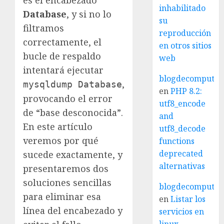
inhabilitado
Database
, y si no lo
su
filtramos
reproducción
correctamente, el
en otros sitios
bucle de respaldo
web
intentará ejecutar
blogdecomputo.
,
mysqldump Database
en
PHP 8.2:
provocando el error
utf8_encode
de “base desconocida”.
and
En este artículo
utf8_decode
veremos por qué
functions
deprecated
sucede exactamente, y
alternativas
presentaremos dos
soluciones sencillas
blogdecomputo.
para eliminar esa
en
Listar los
línea del encabezado y
servicios en