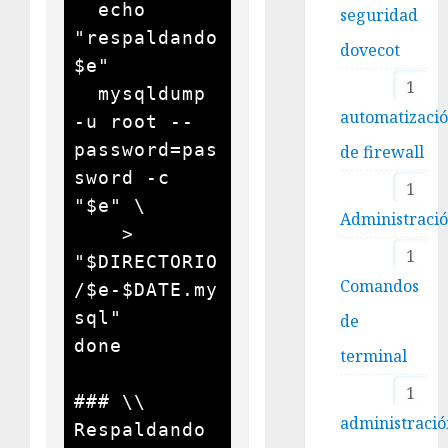
  echo 
seguridad
"respaldando 
dovecot
$e"

1
  mysqldump 
automatizaci
-u root --
password=pas
de firewall
sword -c 
1
"$e" \

Administraci
    > 
1
"$DIRECTORIO
Comandos
/$e-$DATE.my
sql"

de
done

terminal
1
### \\ 
administració
Respaldando 