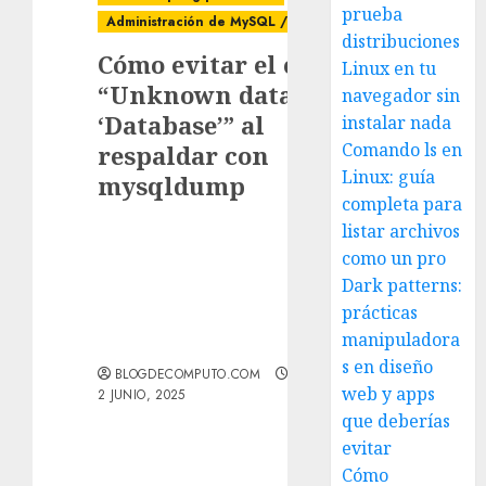
prueba
Administración de MySQL / MariaDB
distribuciones
Cómo evitar el error
Linux en tu
“Unknown database
navegador sin
‘Database’” al
instalar nada
Comando ls en
respaldar con
Linux: guía
mysqldump
completa para
listar archivos
como un pro
Dark patterns:
prácticas
manipuladora
s en diseño
BLOGDECOMPUTO.COM
web y apps
2 JUNIO, 2025
que deberías
evitar
Cómo