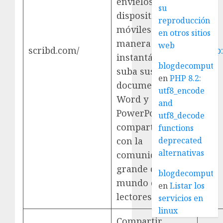
envíelos a sus
su
dispositivos
reproducción
móviles de
en otros sitios
manera
web
scribd.com/
http
instantánea. O
blogdecomputo.
suba sus
en
PHP 8.2:
documentos PDF,
utf8_encode
Word y
and
PowerPoint para
utf8_decode
compartirlos
functions
con la
deprecated
alternativas
comunidad más
grande del
blogdecomputo.
mundo de
en
Listar los
lectores.
servicios en
linux
Compartir