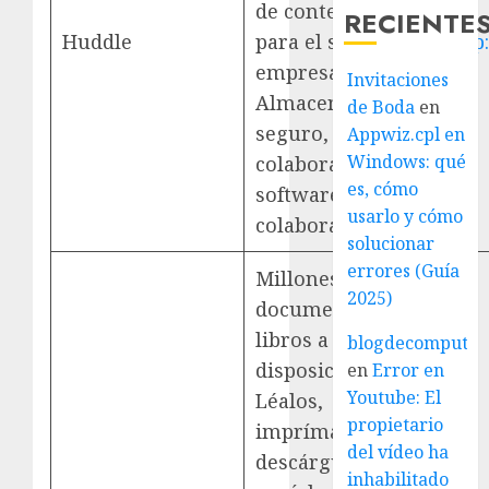
de contenidos
RECIENTE
Huddle
para el sector
http
empresarial.
Invitaciones
Almacenamiento
de Boda
en
seguro, nube de
Appwiz.cpl en
Windows: qué
colaboración y
es, cómo
software de
usarlo y cómo
colaboración.
solucionar
errores (Guía
Millones de
2025)
documentos y
libros a su
blogdecomputo.
disposición!
en
Error en
Youtube: El
Léalos,
propietario
imprímalos,
del vídeo ha
descárguelos y
inhabilitado