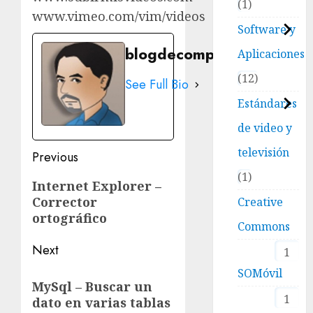
1
www.vimeo.com/vim/videos
Software y
blogdecomputo.com
Aplicaciones
12
See Full Bio
Estándares
de video y
televisión
Post
Previous
1
navigation
Previous
Internet Explorer –
Corrector
post:
Creative
ortográfico
Commons
Next
1
SOMóvil
Next
MySql – Buscar un
post:
1
dato en varias tablas