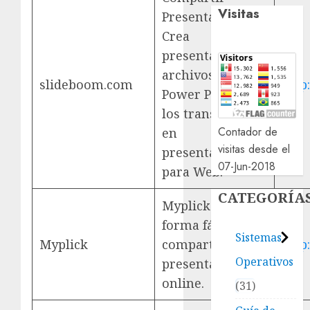
Visitas
Presentaciones.
Crea
presentaciones
archivos de
slideboom.com
http
Power Point y
los transforma
Contador de
en
visitas desde el
presentaciones
07-Jun-2018
para Web.
CATEGORÍA
Myplick es una
forma fácil de
Sistemas
Myplick
compartir
http
Operativos
presentaciones
online.
31