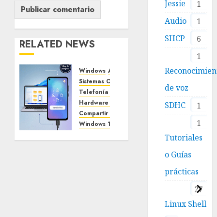
Jessie
1
Audio
1
SHCP
6
RELATED NEWS
1
Reconocimien
Windows
Android
Sistemas Operativos
de voz
Telefonía Móvil
USB
Hardware y Dispositivos
SDHC
1
Compartir archivos
1
Windows 11
Tutoriales o Guías prácticas
Tutoriales
Cómo
o Guías
pasar
archivos
prácticas
de
27
Windows
11 a tu
Linux Shell
Android