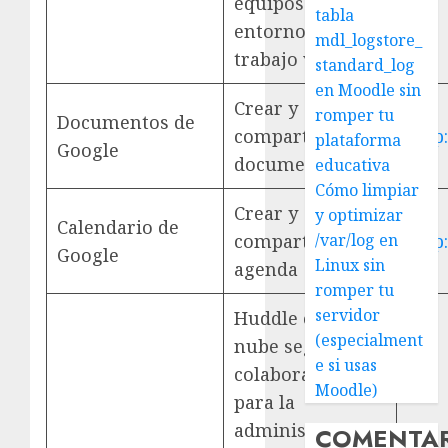
equipos en un
tabla
entorno de
mdl_logstore_
trabajo virtual.
standard_log
en Moodle sin
Crear y
romper tu
Documentos de
compartir
http
plataforma
Google
documentos.
educativa
Cómo limpiar
Crear y
y optimizar
Calendario de
compartir
/var/log en
http
Google
Linux sin
agenda
romper tu
servidor
Huddle es una
(especialment
nube segura de
e si usas
colaboración
Moodle)
para la
administración
COMENTA