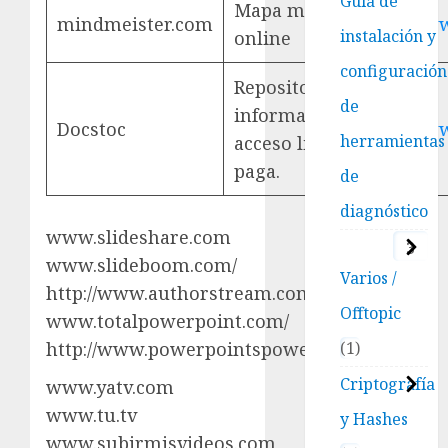
Guía de
Mapa mental
mindmeister.com
www
instalación y
online
configuración
Repositorio de
de
información de
Docstoc
www
herramientas
acceso libre y de
paga.
de
diagnóstico
www.slideshare.com
3
www.slideboom.com/
Varios /
http://www.authorstream.com/
Offtopic
www.totalpowerpoint.com/
1
http://www.powerpointspowerpoints.com/
Criptografía
www.yatv.com
www.tu.tv
y Hashes
www.subirmisvideos.com