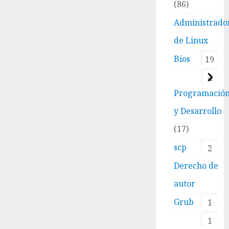
86
Moto
G20 por
Administrado
USB
(aunque
de Linux
las
Bios
19
notificaciones
estén
4
silenciadas)
Programació
5
y Desarrollo
DICIEMBRE,
2025
17
0
scp
2
Derecho de
autor
Grub
1
1