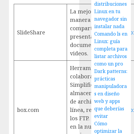
distribuciones
La mejor
Linux en tu
navegador sin
manera de
instalar nada
compartir
SlideShare
http
Comando ls en
presentaciones,
Linux: guía
documentos y
completa para
videos.
listar archivos
como un pro
Herramientas de
Dark patterns:
colaboración.
prácticas
Simplifica el
manipuladora
almacenamiento
s en diseño
de archivos en
web y apps
que deberías
box.com
línea, remplaza a
http
evitar
los FTP. Conecta
Cómo
en la nube a
optimizar la