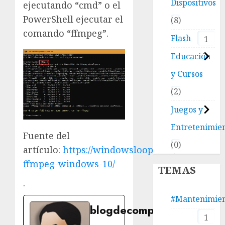
Dispositivos
ejecutando “cmd” o el
PowerShell ejecutar el
8
comando “ffmpeg”.
Flash
1
Educación
y Cursos
2
Juegos y
Entretenimie
Fuente del
0
artículo:
https://windowsloop.com/install-
ffmpeg-windows-10/
TEMAS
.
#Mantenimie
blogdecomputo.com
1