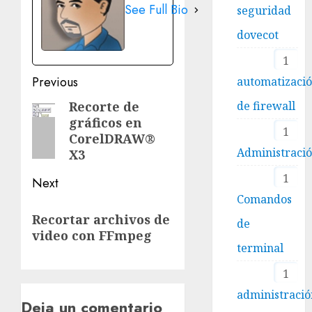
See Full Bio
seguridad
dovecot
1
Post
Previous
automatizaci
navigation
de firewall
Recorte de
Previous
gráficos en
post:
1
CorelDRAW®
Administraci
X3
1
Next
Comandos
Next
Recortar archivos de
de
post:
video con FFmpeg
terminal
1
administració
Deja un comentario