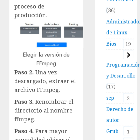
proceso de
86
producción.
Administrado
de Linux
Bios
19
Elegir la versión de
4
FFmpeg
Programació
Paso 2.
Una vez
y Desarrollo
descargado, extraer el
17
archivo FFmpeg.
scp
2
Paso 3.
Renombrar el
Derecho de
directorio al nombre
ffmpeg.
autor
Paso 4.
Para mayor
Grub
1
comodidad ubicar el