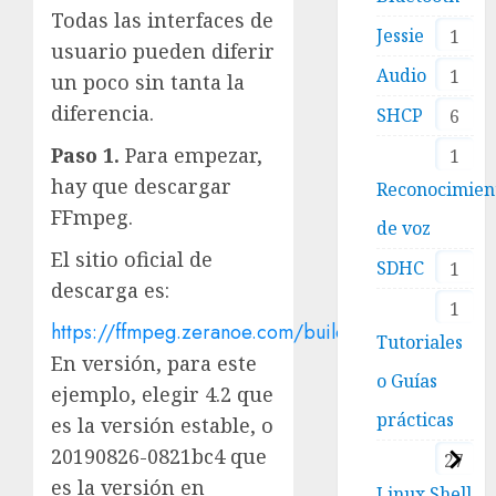
Todas las interfaces de
Jessie
1
usuario pueden diferir
Audio
1
un poco sin tanta la
diferencia.
SHCP
6
Paso 1.
Para empezar,
1
hay que descargar
Reconocimien
FFmpeg.
de voz
El sitio oficial de
SDHC
1
descarga es:
1
https://ffmpeg.zeranoe.com/builds/
Tutoriales
En versión, para este
o Guías
ejemplo, elegir 4.2 que
prácticas
es la versión estable, o
20190826-0821bc4 que
27
es la versión en
Linux Shell