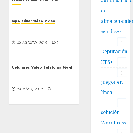
administraci
de
almacenamie
mp4
editar video
Video
Recortar archivos de
windows
video con FFmpeg
1
30 AGOSTO, 2019
0
Depuración
HFS+
1
Celulares
Video
Telefonía Móvil
1
Historia del Internet
Móvil
juegos en
23 MAYO, 2019
0
línea
1
solución
WordPress