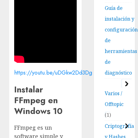
Guía de
instalación y
configuración
de
herramientas
de
https://youtu.be/uDGkw2Dd3Dg
diagnóstico
3
Instalar
Varios /
FFmpeg en
Offtopic
Windows 10
1
Criptografía
FFmpeg es un
software simple y
y Hashes