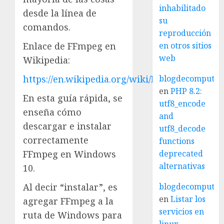
inhabilitado
desde la línea de
su
comandos.
reproducción
Enlace de FFmpeg en
en otros sitios
web
Wikipedia:
https://en.wikipedia.org/wiki/FFmpeg
blogdecomputo.
en
PHP 8.2:
En esta guía rápida, se
utf8_encode
enseña cómo
and
descargar e instalar
utf8_decode
correctamente
functions
FFmpeg en Windows
deprecated
alternativas
10.
Al decir “instalar”, es
blogdecomputo.
en
Listar los
agregar FFmpeg a la
servicios en
ruta de Windows para