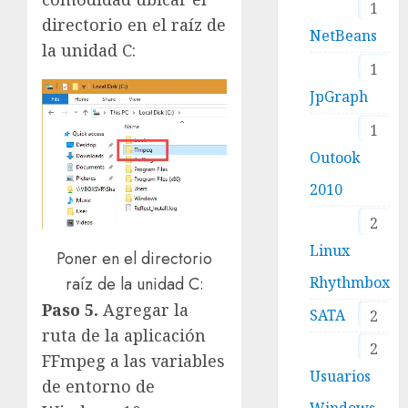
1
directorio en el raíz de
NetBeans
la unidad C:
1
JpGraph
1
Outook
2010
2
Linux
Poner en el directorio
Rhythmbox
raíz de la unidad C:
Paso 5.
Agregar la
SATA
2
ruta de la aplicación
2
FFmpeg a las variables
Usuarios
de entorno de
Windows