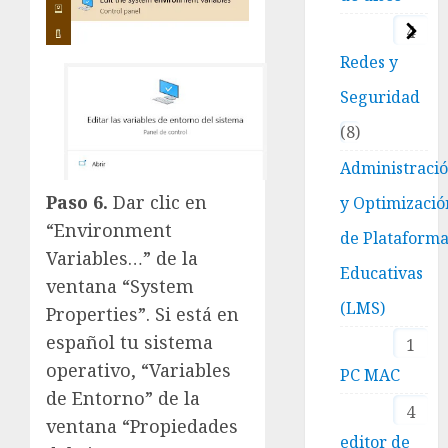
4
Redes y
Seguridad
8
Administraci
Paso 6.
Dar clic en
y Optimizació
“Environment
de Plataform
Variables…” de la
Educativas
ventana “System
(LMS)
Properties”. Si está en
español tu sistema
1
operativo, “Variables
PC MAC
de Entorno” de la
4
ventana “Propiedades
editor de