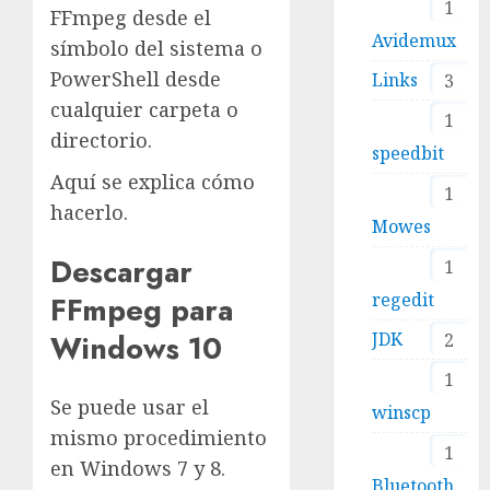
1
FFmpeg desde el
Avidemux
símbolo del sistema o
PowerShell desde
Links
3
cualquier carpeta o
1
directorio.
speedbit
Aquí se explica cómo
1
hacerlo.
Mowes
Descargar
1
regedit
FFmpeg para
Windows 10
JDK
2
1
Se puede usar el
winscp
mismo procedimiento
1
en Windows 7 y 8.
Bluetooth