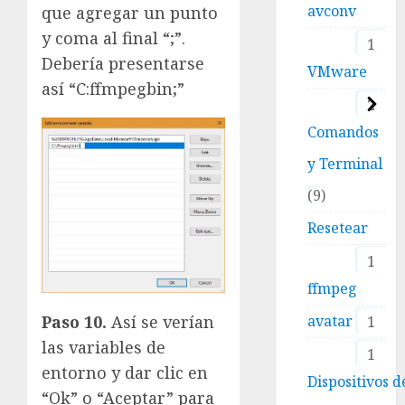
avconv
que agregar un punto
y coma al final “;”.
1
Debería presentarse
VMware
así “C:ffmpegbin;”
2
Comandos
y Terminal
9
Resetear
1
ffmpeg
Paso 10.
Así se verían
avatar
1
las variables de
1
entorno y dar clic en
Dispositivos d
“Ok” o “Aceptar” para