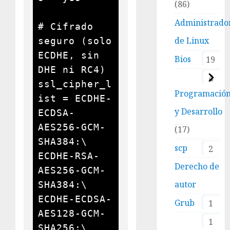
86
Administrado
# Cifrado 
de Linux
seguro (solo 
ECDHE, sin 
Bios
19
DHE ni RC4)

4
ssl_cipher_l
Programació
ist = ECDHE-
y Desarrollo
ECDSA-
AES256-GCM-
17
SHA384:\

scp
2
ECDHE-RSA-
Derecho de
AES256-GCM-
autor
SHA384:\

ECDHE-ECDSA-
Grub
1
AES128-GCM-
1
SHA256:\
