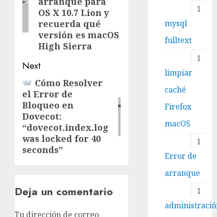
arranque para
1
OS X 10.7 Lion y
mysql
recuerda qué
versión es macOS
fulltext
High Sierra
1
Next
limpiar
Cómo Resolver
Next
caché
el Error de
post:
Bloqueo en
Firefox
Dovecot:
macOS
“dovecot.index.log
was locked for 40
1
seconds”
Error de
arranque
Deja un comentario
1
administraci
Tu dirección de correo