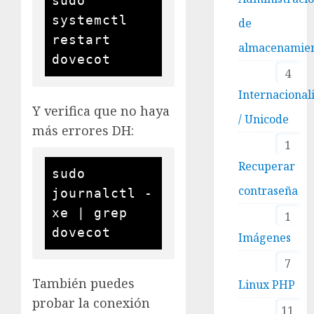
sudo 
systemctl 
de
restart 
almacenamie
4
Internacional
Y verifica que no haya
/ Unicode
más errores DH:
1
Recuperar
sudo 
contraseña
journalctl -
xe | grep 
1
Imágenes
7
También puedes
Linux PHP
probar la conexión
11