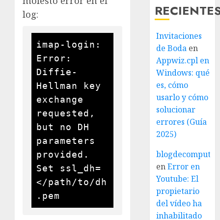
molesto error en el
RECIENTE
log:
Invitaciones
imap-login: 
de Boda
en
Error: 
Appwiz.cpl en
Diffie-
Windows: qué
es, cómo
Hellman key 
usarlo y cómo
exchange 
solucionar
requested, 
errores (Guía
but no DH 
2025)
parameters 
blogdecomputo.
provided. 
en
Error en
Set ssl_dh=
Youtube: El
</path/to/dh
propietario
del vídeo ha
inhabilitado