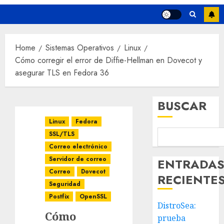
Home
Sistemas Operativos
Linux
Cómo corregir el error de Diffie-Hellman en Dovecot y
asegurar TLS en Fedora 36
BUSCAR
Linux
Fedora
SSL/TLS
Correo electrónico
Servidor de correo
ENTRADA
Correo
Dovecot
RECIENTE
Seguridad
Postfix
OpenSSL
DistroSea:
Cómo
prueba