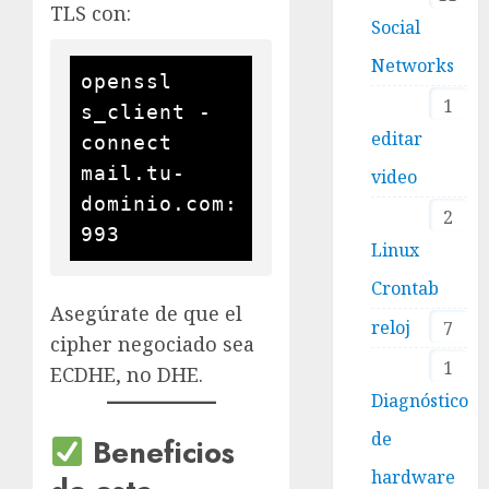
TLS con:
Social
Networks
openssl 
1
s_client -
editar
connect 
mail.tu-
video
dominio.com:
2
Linux
Crontab
Asegúrate de que el
reloj
7
cipher negociado sea
1
ECDHE, no DHE.
Diagnóstico
de
Beneficios
hardware