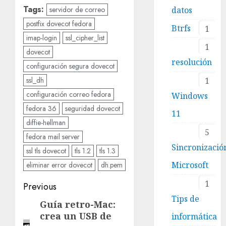
Tags:
datos
servidor de correo
postfix dovecot fedora
Btrfs
1
imap-login
ssl_cipher_list
1
dovecot
resolución
configuración segura dovecot
1
ssl_dh
configuración correo fedora
Windows
fedora 36
seguridad dovecot
11
diffie-hellman
5
fedora mail server
Sincronizació
ssl tls dovecot
tls 1.2
tls 1.3
Microsoft
eliminar error dovecot
dh.pem
1
Post
Previous
Tips de
navigation
Guía retro-Mac:
Previous
crea un USB de
informática
post: