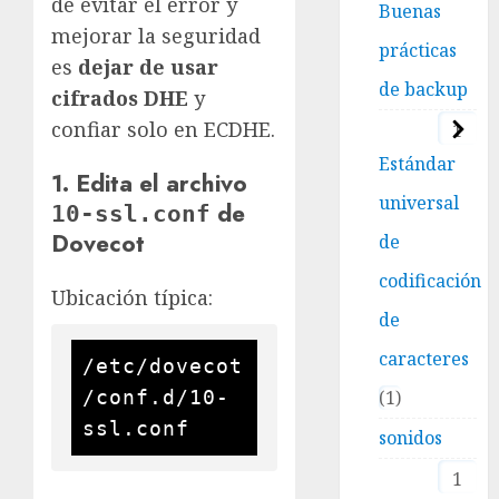
de evitar el error y
Buenas
mejorar la seguridad
prácticas
es
dejar de usar
de backup
cifrados DHE
y
confiar solo en ECDHE.
1
Estándar
1. Edita el archivo
universal
de
10-ssl.conf
Dovecot
de
codificación
Ubicación típica:
de
caracteres
/etc/dovecot
1
/conf.d/10-
sonidos
1