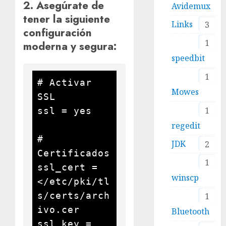
2. Asegúrate de
Avidemux
tener la siguiente
Links
3
configuración
1
moderna y segura:
speedbit
1
# Activar 
Mowes
SSL

1
ssl = yes

regedit
# 
JDK
2
Certificados

1
ssl_cert = 
winscp
</etc/pki/tl
s/certs/arch
1
ivo.cer

Bluetooth
ssl_key = 