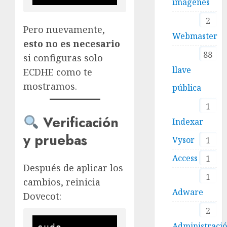
imágenes
2
Pero nuevamente,
Webmaster
esto no es necesario
88
si configuras solo
llave
ECDHE como te
mostramos.
pública
1
Verificación
Indexar
y pruebas
Vysor
1
Access
1
Después de aplicar los
1
cambios, reinicia
Adware
Dovecot:
2
Administraci