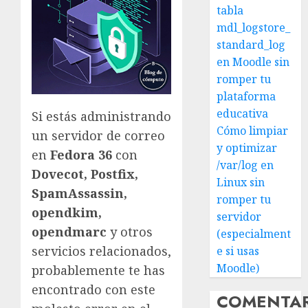
tabla
mdl_logstore_
standard_log
en Moodle sin
romper tu
plataforma
educativa
Si estás administrando
Cómo limpiar
un servidor de correo
y optimizar
en
Fedora 36
con
/var/log en
Dovecot, Postfix,
Linux sin
SpamAssassin,
romper tu
opendkim,
servidor
opendmarc
y otros
(especialment
servicios relacionados,
e si usas
Moodle)
probablemente te has
encontrado con este
COMENTA