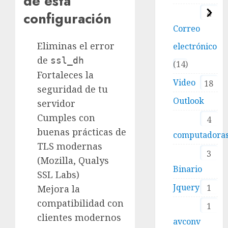
de esta
4
configuración
Correo
Eliminas el error
electrónico
de
ssl_dh
14
Fortaleces la
Video
18
seguridad de tu
Outlook
servidor
Cumples con
4
buenas prácticas de
computadora
TLS modernas
3
(Mozilla, Qualys
Binario
SSL Labs)
Jquery
1
Mejora la
compatibilidad con
1
clientes modernos
avconv