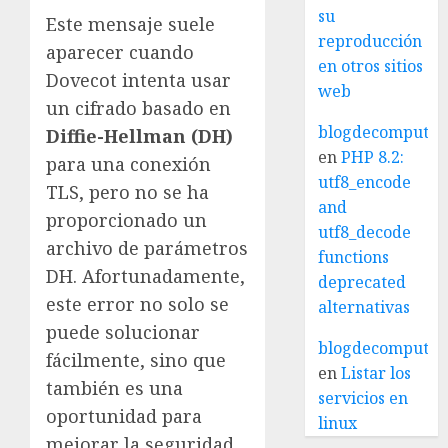
su
Este mensaje suele
reproducción
aparecer cuando
en otros sitios
Dovecot intenta usar
web
un cifrado basado en
blogdecomputo.
Diffie-Hellman (DH)
en
PHP 8.2:
para una conexión
utf8_encode
TLS, pero no se ha
and
proporcionado un
utf8_decode
archivo de parámetros
functions
DH. Afortunadamente,
deprecated
este error no solo se
alternativas
puede solucionar
blogdecomputo.
fácilmente, sino que
en
Listar los
también es una
servicios en
oportunidad para
linux
mejorar la seguridad