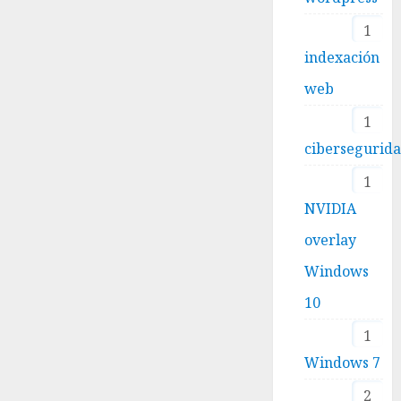
Linux
sin
1
romper
indexación
tu
servidor
web
(especialmente
si usas
1
Moodle)
cibersegurid
6
1
DICIEMBRE,
2025
NVIDIA
0
overlay
Windows
10
1
Windows 7
2