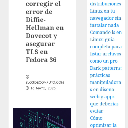
corregir el
distribuciones
error de
Linux en tu
navegador sin
Diffie-
instalar nada
Hellman en
Comando ls en
Dovecot y
Linux: guía
asegurar
completa para
TLS en
listar archivos
Fedora 36
como un pro
Dark patterns:
prácticas
manipuladora
BLOGDECOMPUTO.COM
16 MAYO, 2025
s en diseño
web y apps
que deberías
evitar
Cómo
optimizar la