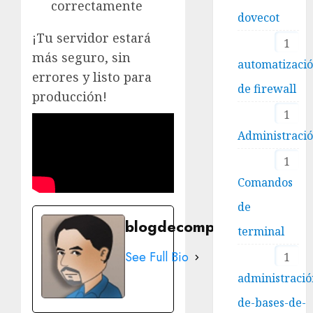
correctamente
dovecot
¡Tu servidor estará
1
más seguro, sin
automatizaci
errores y listo para
de firewall
producción!
1
Administraci
1
Comandos
de
blogdecomputo.com
terminal
See Full Bio
1
administració
de-bases-de-