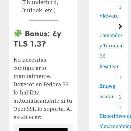
(Thunderbird,
1
Outlook, etc.)
VMware
2
Bonus: ¿y
Comandos
TLS 1.3?
y Terminal
9
No necesitas
Resetear
configurarlo
manualmente.
1
Dovecot en Fedora 36
ffmpeg
lo habilita
avatar
1
automáticamente si tu
1
OpenSSL lo soporta. Al
Dispositivos d
establecer:
almacenamie