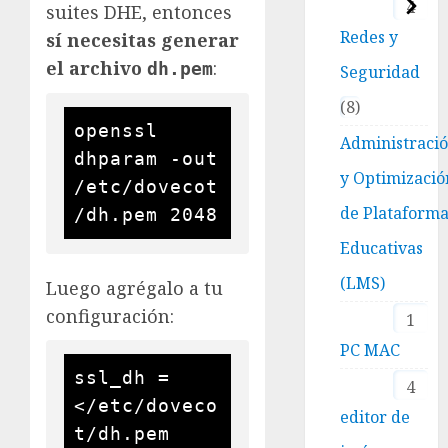
4
suites DHE, entonces
Redes y
sí necesitas generar
el archivo
:
dh.pem
Seguridad
8
openssl 
Administraci
dhparam -out 
y Optimizació
/etc/dovecot
de Plataform
Educativas
(LMS)
Luego agrégalo a tu
configuración:
1
PC MAC
ssl_dh = 
4
</etc/doveco
editor de