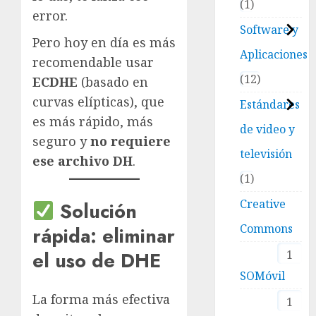
1
error.
Software y
Pero hoy en día es más
Aplicaciones
recomendable usar
12
ECDHE
(basado en
curvas elípticas), que
Estándares
es más rápido, más
de video y
seguro y
no requiere
televisión
ese archivo DH
.
1
Creative
Solución
Commons
rápida: eliminar
1
el uso de DHE
SOMóvil
La forma más efectiva
1