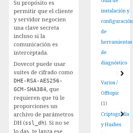
Guía de
Su propósito es
instalación y
permitir que el cliente
y servidor negocien
configuración
una clave secreta
de
incluso si la
herramientas
comunicación es
de
interceptada.
diagnóstico
Dovecot puede usar
suites de cifrado como
3
DHE-RSA-AES256-
Varios /
, que
GCM-SHA384
Offtopic
requieren que tú le
1
proporciones un
Criptografía
archivo de parámetros
DH (
). Si no se
ssl_dh
y Hashes
lo das, te lanza ese