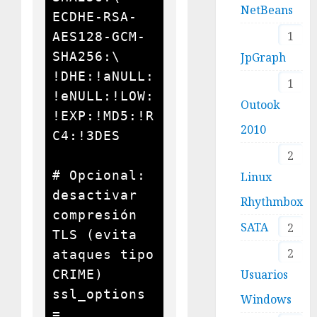
NetBeans
ECDHE-RSA-
1
AES128-GCM-
SHA256:\

JpGraph
!DHE:!aNULL:
1
!eNULL:!LOW:
Outook
!EXP:!MD5:!R
2010
C4:!3DES

2
# Opcional: 
Linux
desactivar 
Rhythmbox
compresión 
SATA
2
TLS (evita 
2
ataques tipo 
CRIME)

Usuarios
ssl_options 
Windows
= 