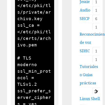
Jessie
1
</etc/pki/tl
Audio
1
s/private/ar
SHCP
chivo.key

6
ssl_ca = 
1
</etc/pki/tl
Reconocimien
s/certs/arch
de voz
ivo.pem

SDHC
1
# TLS 
1
moderno

Tutoriales
ssl_min_prot
o Guías
ocol = 
prácticas
TLSv1.2

ssl_prefer_s
27
erver_cipher
Linux Shell
s = yes
