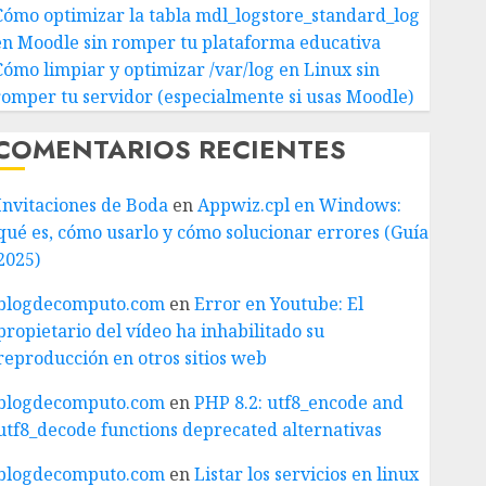
Cómo optimizar la tabla mdl_logstore_standard_log
en Moodle sin romper tu plataforma educativa
Cómo limpiar y optimizar /var/log en Linux sin
romper tu servidor (especialmente si usas Moodle)
COMENTARIOS RECIENTES
Invitaciones de Boda
en
Appwiz.cpl en Windows:
qué es, cómo usarlo y cómo solucionar errores (Guía
2025)
blogdecomputo.com
en
Error en Youtube: El
propietario del vídeo ha inhabilitado su
reproducción en otros sitios web
blogdecomputo.com
en
PHP 8.2: utf8_encode and
utf8_decode functions deprecated alternativas
blogdecomputo.com
en
Listar los servicios en linux