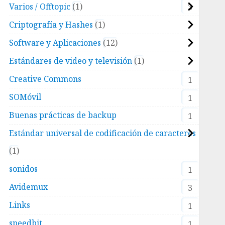
Varios / Offtopic
1
3
Criptografía y Hashes
1
Software y Aplicaciones
12
Estándares de video y televisión
1
Creative Commons
1
SOMóvil
1
Buenas prácticas de backup
1
Estándar universal de codificación de caracteres
1
sonidos
1
Avidemux
3
Links
1
speedbit
1