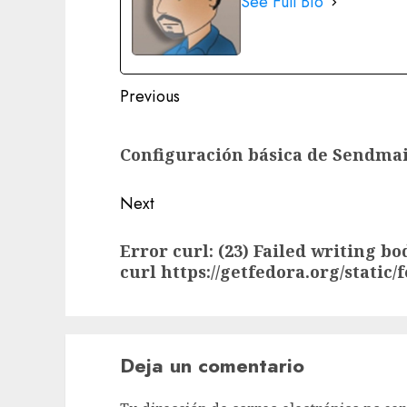
See Full Bio
Post
Previous
navigation
Previous
Configuración básica de Sendmai
post:
Next
Next
Error curl: (23) Failed writing bo
post:
curl https://getfedora.org/static
Deja un comentario