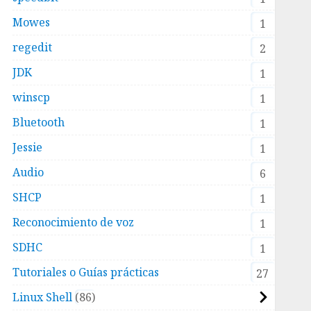
Mowes
1
regedit
2
JDK
1
winscp
1
Bluetooth
1
Jessie
1
Audio
6
SHCP
1
Reconocimiento de voz
1
SDHC
1
Tutoriales o Guías prácticas
27
Linux Shell
86