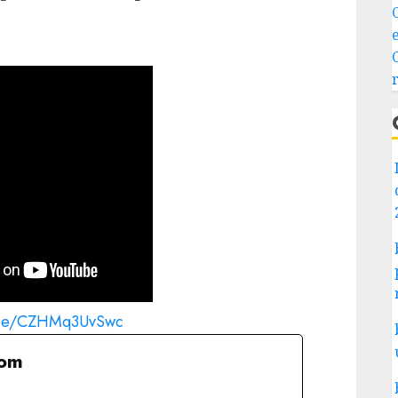
u.be/CZHMq3UvSwc
com