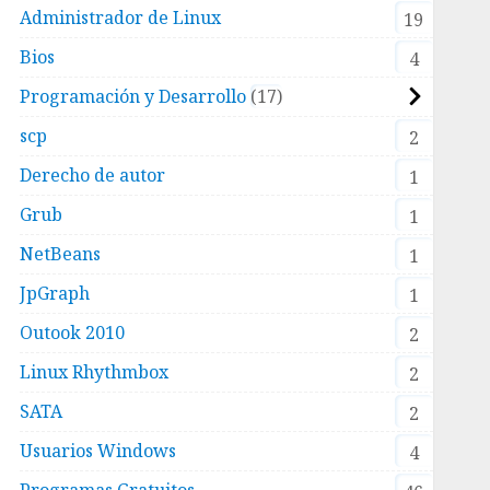
Administrador de Linux
19
Bios
4
Programación y Desarrollo
17
scp
2
Derecho de autor
1
Grub
1
NetBeans
1
JpGraph
1
Outook 2010
2
Linux Rhythmbox
2
SATA
2
Usuarios Windows
4
Programas Gratuitos