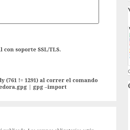
l con soporte SSL/TLS.
C
dy (761 != 1291) al correr el comando
/fedora.gpg | gpg –import