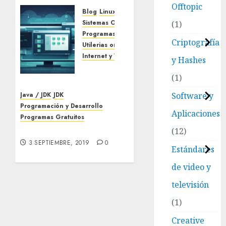
Offtopic
Blog
Linux
Sistemas Operativos
1
Programas Gratuitos
Criptografía
Utilerias on line
Internet y Web
y Hashes
DistroSea:
1
prueba
distribuciones
Software y
Java / JDK
JDK
Linux
Programación y Desarrollo
en tu
Aplicaciones
Programas Gratuitos
navegador
Descargar Java JDK 12
12
sin
3 SEPTIEMBRE, 2019
0
instalar
Estándares
nada
de video y
15 ENERO,
televisión
2026
0
1
Creative