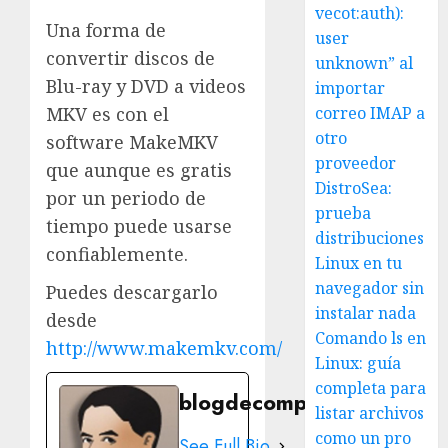
vecot:auth):
Una forma de
user
convertir discos de
unknown” al
Blu-ray y DVD a videos
importar
MKV es con el
correo IMAP a
otro
software MakeMKV
proveedor
que aunque es gratis
DistroSea:
por un periodo de
prueba
tiempo puede usarse
distribuciones
confiablemente.
Linux en tu
navegador sin
Puedes descargarlo
instalar nada
desde
Comando ls en
http://www.makemkv.com/
Linux: guía
completa para
blogdecomputo.com
listar archivos
como un pro
See Full Bio