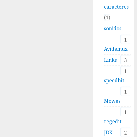
caracteres
1
sonidos
1
Avidemux
Links
3
1
speedbit
1
Mowes
1
regedit
JDK
2