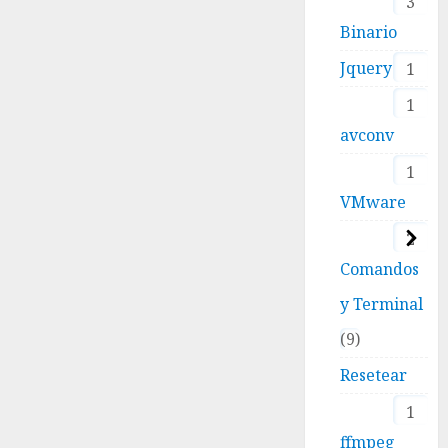
3
Binario
Jquery
1
1
avconv
1
VMware
2
Comandos
y Terminal
9
Resetear
1
ffmpeg