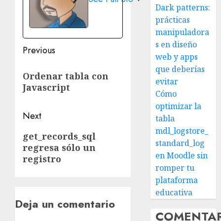
Dark patterns:
prácticas
manipuladora
s en diseño
Post
Previous
web y apps
navigation
Previous
que deberías
Ordenar tabla con
post:
evitar
Javascript
Cómo
optimizar la
Next
tabla
mdl_logstore_
Next
get_records_sql
standard_log
regresa sólo un
post:
en Moodle sin
registro
romper tu
plataforma
educativa
Deja un comentario
COMENTA