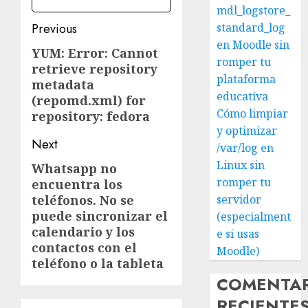
mdl_logstore_
Post
Previous
standard_log
en Moodle sin
navigation
YUM: Error: Cannot
Previous
romper tu
retrieve repository
post:
plataforma
metadata
educativa
(repomd.xml) for
Cómo limpiar
repository: fedora
y optimizar
Next
/var/log en
Linux sin
Whatsapp no
Next
romper tu
encuentra los
post:
teléfonos. No se
servidor
puede sincronizar el
(especialment
calendario y los
e si usas
contactos con el
Moodle)
teléfono o la tableta
COMENTA
RECIENTE