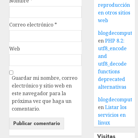
Nombre
*
reproducción
en otros sitios
web
Correo electrónico
*
blogdecomputo.
en
PHP 8.2:
utf8_encode
Web
and
utf8_decode
functions
Guardar mi nombre, correo
deprecated
electrónico y sitio web en
alternativas
este navegador para la
blogdecomputo.
próxima vez que haga un
en
Listar los
comentario.
servicios en
linux
Visitas