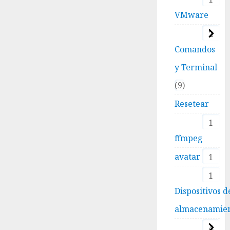
VMware
2
Comandos
y Terminal
9
Resetear
1
ffmpeg
avatar
1
1
Dispositivos d
almacenamie
4