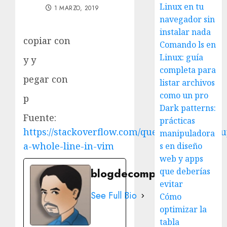
Linux en tu
1 MARZO, 2019
navegador sin
instalar nada
copiar con
Comando ls en
Linux: guía
y y
completa para
pegar con
listar archivos
como un pro
p
Dark patterns:
Fuente:
prácticas
https://stackoverflow.com/questions/73319/du
manipuladora
a-whole-line-in-vim
s en diseño
web y apps
blogdecomputo.com
que deberías
evitar
See Full Bio
Cómo
optimizar la
tabla