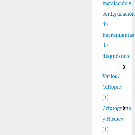
listar
instalación y
archivos
configuración
como
un pro
de
herramientas
13 ENERO,
2026
de
0
diagnóstico
3
Varios /
Offtopic
1
Criptografía
y Hashes
1