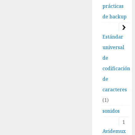
prácticas
de backup
1
Estándar
universal
de
codificación
de
caracteres
1
sonidos
1
Avidemux