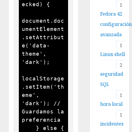
ecked) {

1
Fedora 42
document.doc
configuración
umentElement
avanzada
.setAttribut
1
e('data-
theme', 
Linux shell
'dark');

2
seguridad
localStorage
SQL
.setItem('th
1
eme', 
'dark'); // 
hora local
Guardamos la 
1
preferencia

incidentes
    } else {
