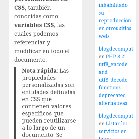
inhabilitado
CSS
, también
su
conocidas como
reproducción
variables CSS
, las
en otros sitios
cuales podemos
web
referenciar y
blogdecomputo.
modificar en todo el
en
PHP 8.2:
documento.
utf8_encode
Nota rápida
: Las
and
propiedades
utf8_decode
personalizadas son
functions
entidades definidas
deprecated
en CSS que
alternativas
contienen valores
específicos que
blogdecomputo.
pueden reutilizarse
en
Listar los
a lo largo de un
servicios en
documento. Se