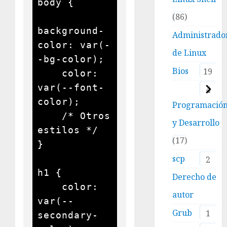
body {

86
background-
Administrado
color: var(-
de Linux
-bg-color);

Bios
19
    color: 
var(--font-
4
color);

Programació
    /* Otros 
y Desarrollo
estilos */

17
}

scp
2
h1 {

Derecho de
    color: 
autor
var(--
Grub
1
secondary-