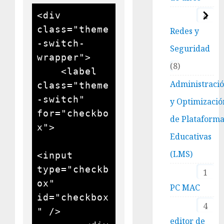
<div 
4
class="theme
Redes y
-switch-
Seguridad
wrapper">

8
    <label 
Administraci
class="theme
-switch" 
y Optimizació
for="checkbo
de Plataform
x">

Educativas
(LMS)
<input 
type="checkb
1
ox" 
PC MAC
id="checkbox
4
" />

editor de