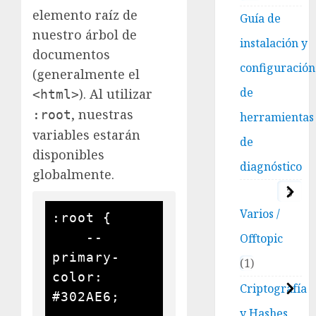
elemento raíz de
Guía de
nuestro árbol de
instalación y
documentos
configuración
(generalmente el
de
). Al utilizar
<html>
, nuestras
:root
herramientas
variables estarán
de
disponibles
diagnóstico
globalmente.
3
Varios /
:root {

    --
Offtopic
primary-
1
color: 
Criptografía
#302AE6;

y Hashes