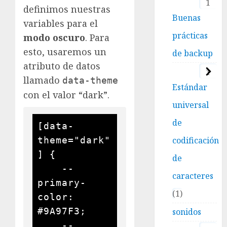
1
definimos nuestras
Buenas
variables para el
prácticas
modo oscuro
. Para
esto, usaremos un
de backup
atributo de datos
1
llamado
data-theme
Estándar
con el valor “dark”.
universal
de
[data-
codificación
theme="dark"
] {

de
    --
caracteres
primary-
1
color: 
#9A97F3;

sonidos
    --