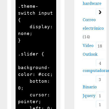
hardware
.theme-
4
switch input 
Correo
{

    display: 
electrónico
none;

14
}

Video
18
.slider {

Outlook
4
background-
computadora
color: #ccc;

3
    bottom: 
Binario
0;

    cursor: 
Jquery
1
pointer;

1
    left: 0;
