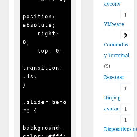
avconv
1
position: 
VMware
absolute;

    right: 
2
0;

Comandos
    top: 0;

y Terminal
9
transition: 
.4s;

Resetear
}

1
ffmpeg
.slider:befo
avatar
1
re {

1
background-
Dispositivos d
color: #fff;
