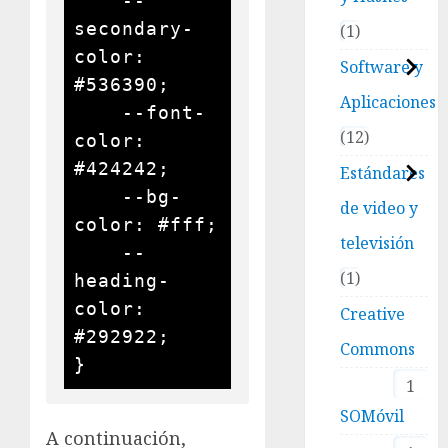
    --
secondary-
1
color: 
Software y
#536390;

Aplicaciones
    --font-
12
color: 
#424242;

Estándares
    --bg-
de video y
color: #fff;

televisión
    --
1
heading-
color: 
Creative
#292922;

Commons
}
1
SOMóvil
A continuación,