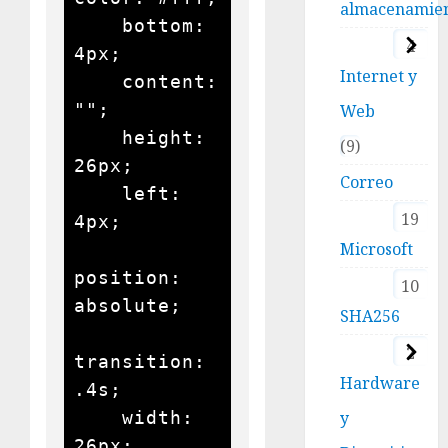
almacenamie
    bottom: 
4
4px;

Internet y
    content: 
"";

Web
    height: 
9
26px;

Correo
    left: 
19
4px;

Microsoft
position: 
10
absolute;

SHA256
2
transition: 
Hardware
.4s;

    width: 
y
26px;
