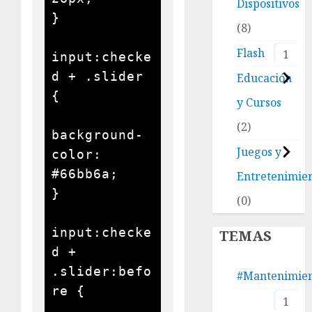
Dispositivos
}

8
Flash
1
input:checke
d + .slider 
Educación
{

y Cursos
2
background-
Juegos y
color: 
#66bb6a;

Entretenimie
}

0
input:checke
TEMAS
d + 
.slider:befo
#Mantenimie
re {

1