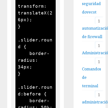
seguridad
transform: 
dovecot
translateX(2
6px);

1
}

automatizaci
de firewall
.slider.roun
1
d {

Administraci
    border-
radius: 
1
34px;

Comandos
}

de
terminal
.slider.roun
d:before {

1
    border-
administració
radius: 50%;
