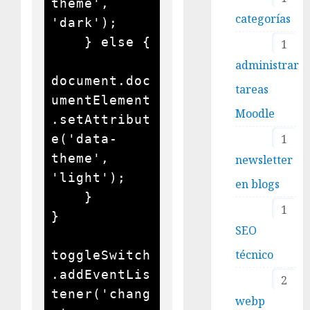
theme', 
categorías
'dark');

    } else {

1
administrar
document.doc
tareas
umentElement
Moodle
.setAttribut
1
e('data-
theme', 
newsletter
'light');

en blogs
    }

1
}

SEO
técnico
toggleSwitch
.addEventLis
2
tener('chang
webp