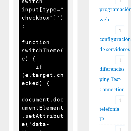
1
switch 
programació
input[type="
checkbox"]')
web
;

1
configuración
function 
de servidores
switchTheme(
e) {

1
    if 
diferencias
(e.target.ch
ping Test-
ecked) {

Connection
document.doc
1
umentElement
telefonía
.setAttribut
IP
e('data-
1