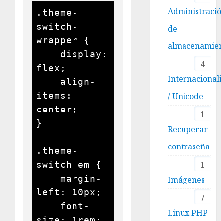
Administraci
.theme-
switch-
de
wrapper {

almacenamie
    display: 
4
flex;

Internacional
    align-
items: 
/ Unicode
center;

1
}

Recuperar
contraseña
.theme-
switch em {

1
    margin-
Imágenes
left: 10px;

7
    font-
Linux PHP
size: 1rem;
