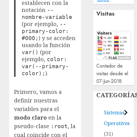
linux
establecen con la
notación
--
Visitas
nombre-variable
(por ejemplo,
--
primary-color:
) y se acceden
#000;
usando la función
(por
var()
ejemplo,
color:
Contador de
var(--primary-
).
color);
visitas desde el
07-Jun-2018
Primero, vamos a
CATEGORÍA
definir nuestras
variables para el
Sistemas
modo claro
en la
Operativos
pseudo-clase
, la
:root
31
cual coincide con el