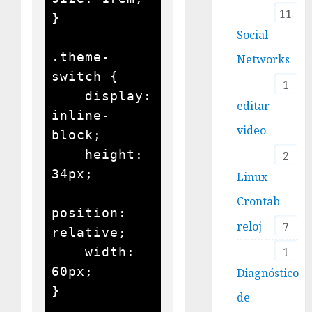
11
}

Social
.theme-
Networks
switch {

1
    display: 
editar
inline-
video
block;

    height: 
2
34px;

Linux
Crontab
position: 
reloj
7
relative;

    width: 
1
60px;

Diagnóstico
}

de