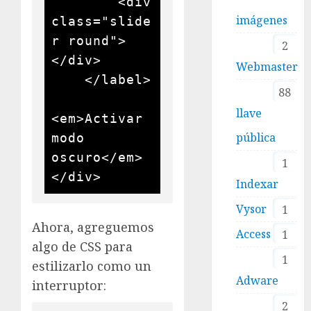
        <div 
imágenes
class="slide
r round">
2
</div>

Webmaster
    </label>

88
llave
<em>Activar 
pública
modo 
oscuro</em>

1
</div>
Indexar
Vysor
1
Ahora, agreguemos
Access
1
algo de CSS para
1
estilizarlo como un
Adware
interruptor:
2