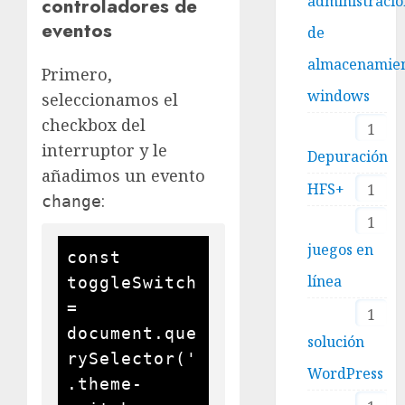
administraci
controladores de
eventos
de
almacenamie
Primero,
windows
seleccionamos el
checkbox del
1
interruptor y le
Depuración
añadimos un evento
HFS+
1
:
change
1
juegos en
const 
línea
toggleSwitch 
= 
1
document.que
solución
rySelector('
WordPress
.theme-