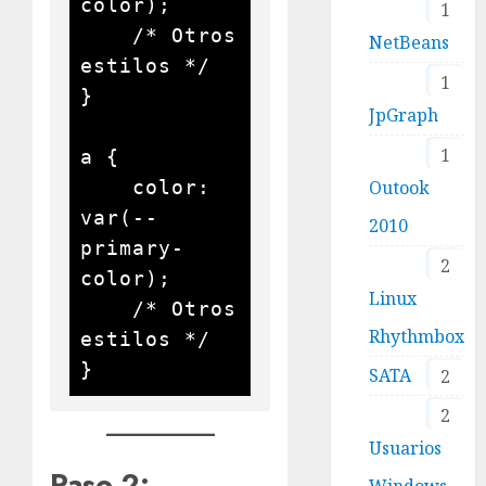
color);

1
    /* Otros 
NetBeans
estilos */

1
}

JpGraph
1
a {

    color: 
Outook
var(--
2010
primary-
2
color);

Linux
    /* Otros 
Rhythmbox
estilos */

}
SATA
2
2
Usuarios
Paso 2:
Windows