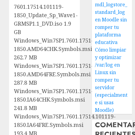
mdl_logstore_
7601.17514.101119-
standard_log
1850_Update_Sp_Wave1-
en Moodle sin
GRMSP1.1_DVD.iso 1.9
romper tu
GB
plataforma
Windows_Win7SP1.7601.17514.101119-
educativa
1850.AMD64CHK.Symbols.msi
Cómo limpiar
262.7 MB
y optimizar
/var/log en
Windows_Win7SP1.7601.17514.101119-
Linux sin
1850.AMD64FRE.Symbols.msi
romper tu
287.8 MB
servidor
Windows_Win7SP1.7601.17514.101119-
(especialment
1850.IA64CHK.Symbols.msi
e si usas
241.8 MB
Moodle)
Windows_Win7SP1.7601.17514.101119-
COMENTA
1850.IA64FRE.Symbols.msi
RECIENTE
193.4 MB