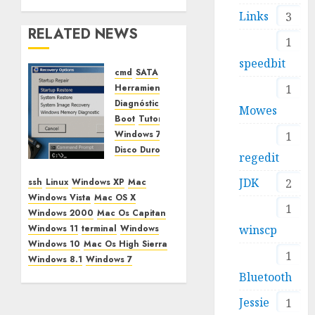
Links
3
RELATED NEWS
1
speedbit
cmd
SATA
1
Herramientas de diagnóstico de disco
Diagnóstico de hardware
Windows
Mowes
Boot
Tutoriales o Guías prácticas
Windows 7
Usuarios Windows
1
Disco Duro
Sistemas Operativos
ssd
regedit
Tutorial:
JDK
Reparar
2
ssh
Linux
Windows XP
Mac
Windows
Windows Vista
Mac OS X
1
7
Windows 2000
Mac Os Capitan
después
winscp
Windows 11
terminal
Windows
de
Windows 10
Mac Os High Sierra
1
clonar
Windows 8.1
Windows 7
disco a
Bluetooth
Domina tu archivo
SSD
~/.ssh/config en VS Code
Jessie
1
9 MAYO, 2025
0