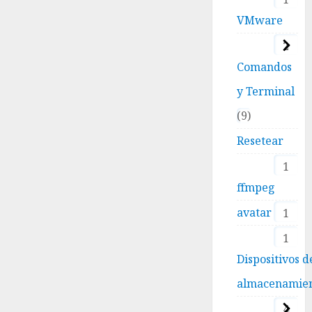
VMware
2
Comandos
y Terminal
9
Resetear
1
ffmpeg
avatar
1
1
Dispositivos d
almacenamie
4