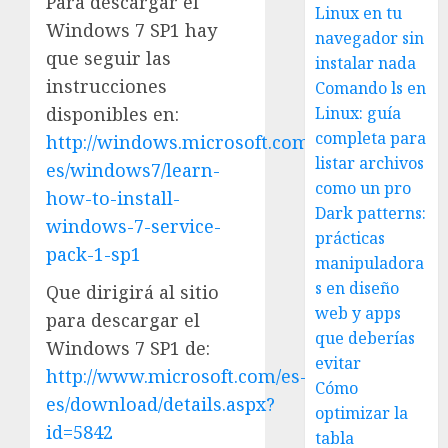
Para descargar el
Linux en tu
Windows 7 SP1 hay
navegador sin
que seguir las
instalar nada
instrucciones
Comando ls en
disponibles en:
Linux: guía
completa para
http://windows.microsoft.com/es-
listar archivos
es/windows7/learn-
como un pro
how-to-install-
Dark patterns:
windows-7-service-
prácticas
pack-1-sp1
manipuladora
s en diseño
Que dirigirá al sitio
web y apps
para descargar el
que deberías
Windows 7 SP1 de:
evitar
http://www.microsoft.com/es-
Cómo
es/download/details.aspx?
optimizar la
id=5842
tabla