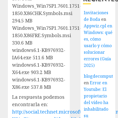
Windows_Win7SP1.7601.17514.101119-
Invitaciones
1850.X86CHK.Symbols.msi
de Boda
en
294.5 MB
Appwiz.cpl en
Windows_Win7SP1.7601.17514.101119-
Windows: qué
1850.X86FRE.Symbols.msi
es, cómo
330.6 MB
usarlo y cómo
windows6.1-KB976932-
solucionar
IA64.exe 511.6 MB
errores (Guía
windows6.1-KB976932-
2025)
X64.exe 903.2 MB
blogdecomputo.
windows6.1-KB976932-
en
Error en
X86.exe 537.8 MB
Youtube: El
propietario
La respuesta podemos
del vídeo ha
encontrarla en:
inhabilitado
http://social.technet.microsoft.com/Forums/e
su