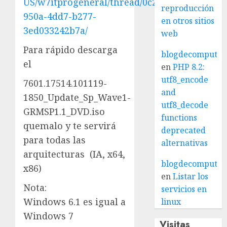
US/w7itprogeneral/thread/0c260197-
reproducción
950a-4dd7-b277-
en otros sitios
3ed033242b7a/
web
Para rápido descarga
blogdecomputo.
el
en
PHP 8.2:
utf8_encode
7601.17514.101119-
and
1850_Update_Sp_Wave1-
utf8_decode
GRMSP1.1_DVD.iso
functions
quemalo y te servirá
deprecated
para todas las
alternativas
arquitecturas (IA, x64,
blogdecomputo.
x86)
en
Listar los
Nota:
servicios en
Windows 6.1 es igual a
linux
Windows 7
Visitas