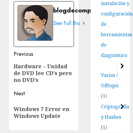
instalación y
blogdecomputo.com
configuración
See Full Bio
de
herramientas
de
Post
Previous
diagnóstico
navigation
Previous
Hardware – Unidad
3
de DVD lee CD’s pero
post:
Varios /
no DVD’s
Offtopic
Next
1
Next
Criptografía
Windows 7 Error en
post:
Windows Update
y Hashes
1