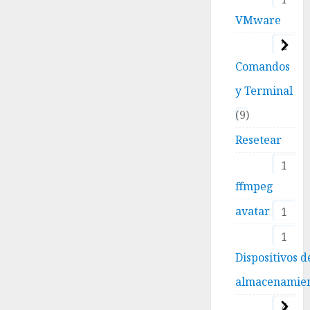
VMware
2
Comandos
y Terminal
9
Resetear
1
ffmpeg
avatar
1
1
Dispositivos d
almacenamie
4