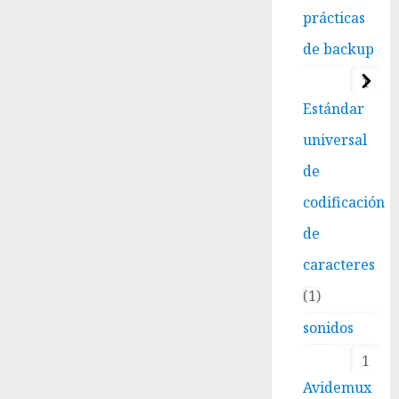
prácticas
de backup
1
Estándar
universal
de
codificación
de
caracteres
1
sonidos
1
Avidemux