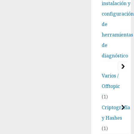
usarlos
2025
instalación y
y cómo
0
configuración
impactan
tu SEO
de
(Guía
2025)
herramientas
de
16
NOVIEMBRE,
diagnóstico
2025
0
3
Varios /
Offtopic
1
Criptografía
y Hashes
1