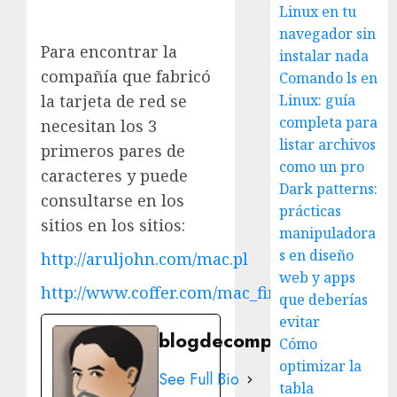
Linux en tu
navegador sin
Para encontrar la
instalar nada
compañía que fabricó
Comando ls en
la tarjeta de red se
Linux: guía
completa para
necesitan los 3
listar archivos
primeros pares de
como un pro
caracteres y puede
Dark patterns:
consultarse en los
prácticas
sitios en los sitios:
manipuladora
s en diseño
http://aruljohn.com/mac.pl
web y apps
http://www.coffer.com/mac_find/
que deberías
evitar
blogdecomputo.com
Cómo
optimizar la
See Full Bio
tabla