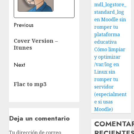
mdl_logstore_
standard_log
en Moodle sin
Post
Previous
romper tu
navigation
plataforma
Previous
Cover Version –
educativa
post:
Itunes
Cómo limpiar
y optimizar
Next
/var/log en
Linux sin
Next
romper tu
Flac to mp3
post:
servidor
(especialment
e si usas
Moodle)
Deja un comentario
COMENTA
RECIENTE
Tu dirección de correo