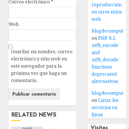
Correo electrónico
*
reproducción
en otros sitios
web
Web
blogdecomputo.
en
PHP 8.2:
utf8_encode
Guardar mi nombre, correo
and
electrónico y sitio web en
utf8_decode
este navegador para la
functions
próxima vez que haga un
deprecated
comentario.
alternativas
blogdecomputo.
en
Listar los
servicios en
RELATED NEWS
linux
Visitas