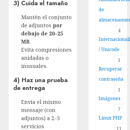
3) Cuida el tamaño
de
Mantén el conjunto
almacenamie
de adjuntos
por
4
debajo de 20–25
Internacional
MB
.
Evita compresiones
/ Unicode
anidadas o
1
inusuales.
Recuperar
4) Haz una prueba
contraseña
de entrega
1
Imágenes
Envía el mismo
7
mensaje (con
adjuntos) a 2–3
Linux PHP
servicios
11