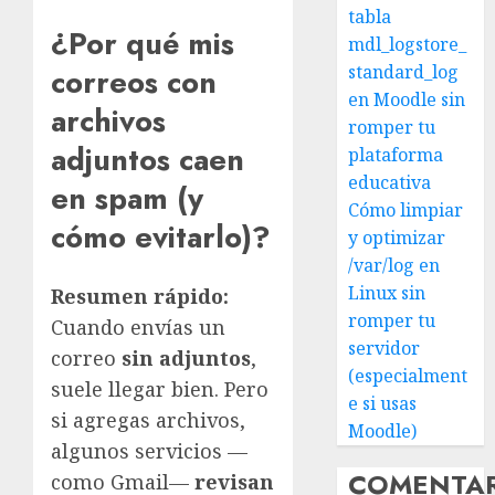
tabla
¿Por qué mis
mdl_logstore_
standard_log
correos con
en Moodle sin
archivos
romper tu
adjuntos caen
plataforma
educativa
en spam (y
Cómo limpiar
cómo evitarlo)?
y optimizar
/var/log en
Linux sin
Resumen rápido:
romper tu
Cuando envías un
servidor
correo
sin adjuntos
,
(especialment
suele llegar bien. Pero
e si usas
si agregas archivos,
Moodle)
algunos servicios —
COMENTA
como Gmail—
revisan