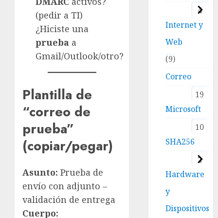
DMARC
activos?
4
(pedir a TI)
Internet y
¿Hiciste una
Web
prueba
a
Gmail/Outlook/otro?
9
Correo
Plantilla de
19
“correo de
Microsoft
prueba”
10
SHA256
(copiar/pegar)
2
Asunto:
Prueba de
Hardware
envío con adjunto –
y
validación de entrega
Dispositivos
Cuerpo: