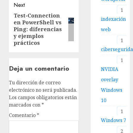
Next
1
Test-Connection
Next
indexación
en PowerShell vs
post:
Ping: diferencias
web
y ejemplos
1
prácticos
cibersegurid
1
Deja un comentario
NVIDIA
overlay
Tu dirección de correo
Windows
electrónico no será publicada.
Los campos obligatorios están
10
marcados con
*
1
Comentario
*
Windows 7
2