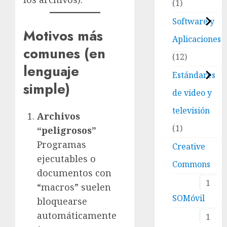
1
Software y
Motivos más
Aplicaciones
comunes (en
12
lenguaje
Estándares
simple)
de video y
televisión
Archivos
1
“peligrosos”
Programas
Creative
ejecutables o
Commons
documentos con
1
“macros” suelen
SOMóvil
bloquearse
automáticamente
1