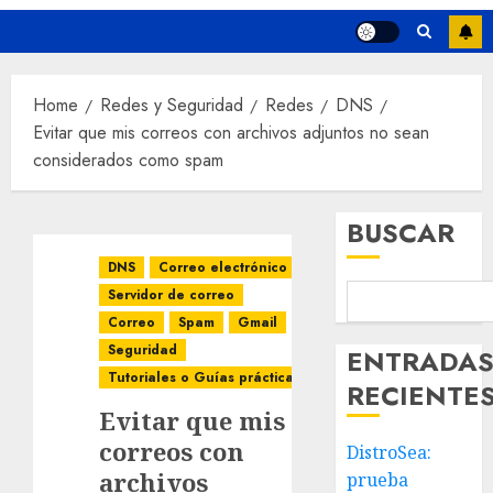
Home
Redes y Seguridad
Redes
DNS
Evitar que mis correos con archivos adjuntos no sean
considerados como spam
BUSCAR
DNS
Correo electrónico
Servidor de correo
Correo
Spam
Gmail
Seguridad
ENTRADA
Tutoriales o Guías prácticas
RECIENTE
Evitar que mis
correos con
DistroSea:
archivos
prueba