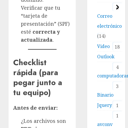
4
Verificar que tu
“tarjeta de
Correo
presentación” (SPF)
electrónico
esté
correcta y
14
actualizada
.
Video
18
Outlook
Checklist
4
rápida (para
computadora
pegar junto a
3
tu equipo)
Binario
Jquery
1
Antes de enviar:
1
¿Los archivos son
avconv