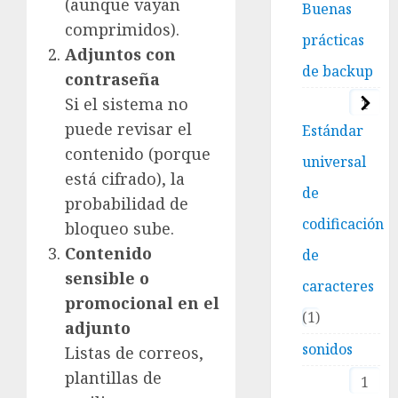
(aunque vayan
Buenas
comprimidos).
prácticas
Adjuntos con
de backup
contraseña
Si el sistema no
1
puede revisar el
Estándar
contenido (porque
universal
está cifrado), la
de
probabilidad de
codificación
bloqueo sube.
Contenido
de
sensible o
caracteres
promocional en el
1
adjunto
sonidos
Listas de correos,
plantillas de
1