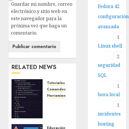
Guardar mi nombre, correo
Fedora 42
electrónico y sitio web en
configuración
este navegador para la
próxima vez que haga un
avanzada
comentario.
1
Linux shell
2
seguridad
RELATED NEWS
SQL
Tutoriales o Guías prácticas
1
Comandos y Terminal
Linux Shell
hora local
Herramientas de línea de comandos (Linux)
Comando
1
ls en
incidentes
Linux:
guía
hosting
completa
Educación y Cursos
Linux