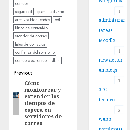
categorías
correos
1
seguridad
spam
adjuntos
administrar
archivos bloqueados
pdf
filtros de contenido
tareas
servidor de correo
Moodle
listas de contactos
1
confianza del remitente
newsletter
correo electrónico
dkim
en blogs
Post
Previous
1
navigation
Cómo
Previous
SEO
monitorear y
post:
extender los
técnico
tiempos de
espera en
2
servidores de
webp
correo
wordpress