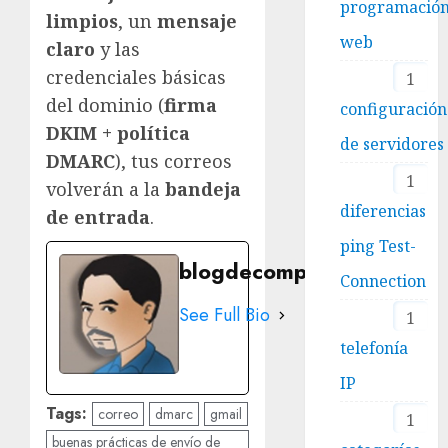
programació
limpios
, un
mensaje
web
claro
y las
credenciales básicas
1
del dominio (
firma
configuración
DKIM + política
de servidores
DMARC
), tus correos
1
volverán a la
bandeja
diferencias
de entrada
.
ping Test-
blogdecomputo.com
Connection
See Full Bio
1
telefonía
IP
Tags:
correo
dmarc
gmail
1
buenas prácticas de envío de