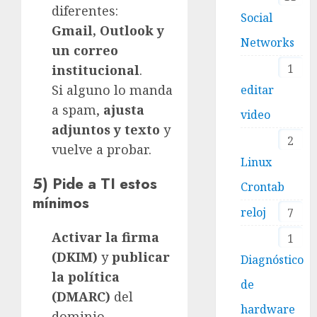
diferentes:
Social
Gmail, Outlook y
Networks
un correo
1
institucional
.
Si alguno lo manda
editar
a spam,
ajusta
video
adjuntos y texto
y
2
vuelve a probar.
Linux
5) Pide a TI estos
Crontab
mínimos
reloj
7
Activar la firma
1
(DKIM)
y
publicar
Diagnóstico
la política
de
(DMARC)
del
hardware
dominio.