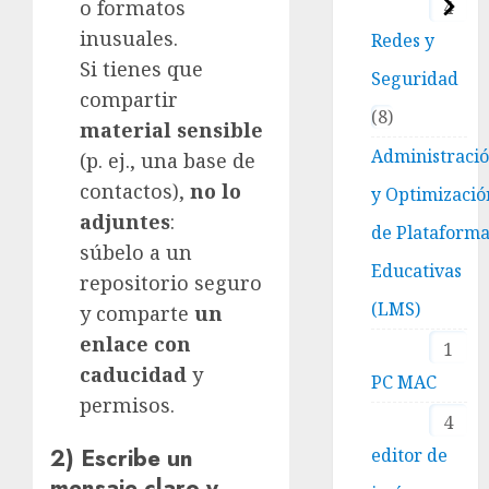
o formatos
4
inusuales.
Redes y
Si tienes que
Seguridad
compartir
8
material sensible
Administraci
(p. ej., una base de
contactos),
no lo
y Optimizació
adjuntes
:
de Plataform
súbelo a un
Educativas
repositorio seguro
(LMS)
y comparte
un
enlace con
1
caducidad
y
PC MAC
permisos.
4
2) Escribe un
editor de
mensaje claro y