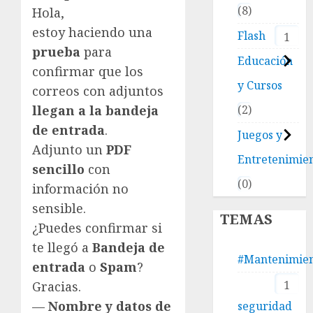
8
Hola,
estoy haciendo una
Flash
1
prueba
para
Educación
confirmar que los
y Cursos
correos con adjuntos
llegan a la bandeja
2
de entrada
.
Juegos y
Adjunto un
PDF
Entretenimie
sencillo
con
0
información no
sensible.
TEMAS
¿Puedes confirmar si
te llegó a
Bandeja de
#Mantenimie
entrada
o
Spam
?
1
Gracias.
—
Nombre y datos de
seguridad