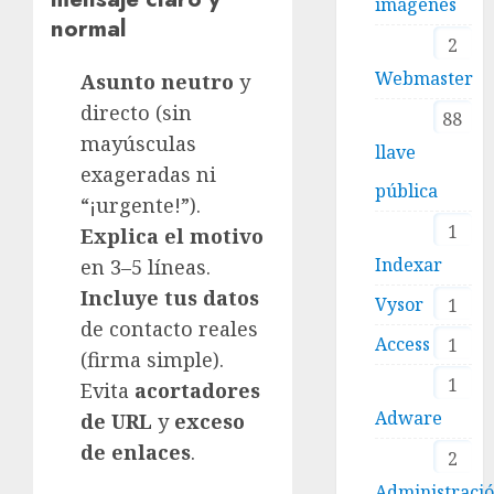
imágenes
normal
2
Webmaster
Asunto neutro
y
directo (sin
88
mayúsculas
llave
exageradas ni
pública
“¡urgente!”).
1
Explica el motivo
Indexar
en 3–5 líneas.
Incluye tus datos
Vysor
1
de contacto reales
Access
1
(firma simple).
1
Evita
acortadores
Adware
de URL
y
exceso
de enlaces
.
2
Administraci