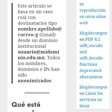
su
Este artículo se
reproducción
basa en un caso
en otros sitios
real con
web
destinatarios tipo
nombre.apellido@
blogdecomputo.
correo-g
(Gmail)
en
PHP 8.2:
desde un dominio
utf8_encode
institucional
usuario@midomi
and
nio.edu.mx
. Todos
utf8_decode
los nombres,
functions
dominios e IPs han
deprecated
sido
alternativas
anonimizados
.
blogdecomputo.
en
Listar los
servicios en
Qué está
linux