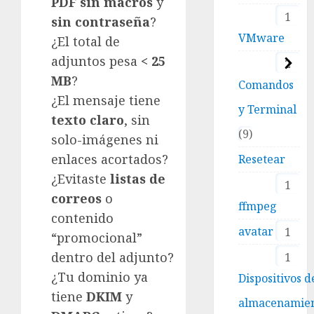
PDF sin macros
y
1
sin contraseña
?
VMware
¿El total de
adjuntos pesa
< 25
2
MB
?
Comandos
¿El mensaje tiene
y Terminal
texto claro
, sin
9
solo-imágenes ni
enlaces acortados?
Resetear
¿Evitaste
listas de
1
correos
o
ffmpeg
contenido
avatar
1
“promocional”
dentro del adjunto?
1
¿Tu dominio ya
Dispositivos d
tiene
DKIM
y
almacenamie