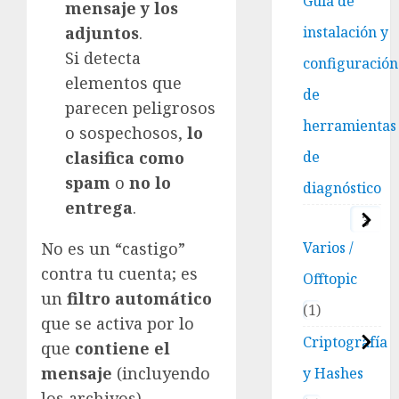
Guía de
mensaje y los
adjuntos
.
instalación y
Si detecta
configuración
elementos que
de
parecen peligrosos
herramientas
o sospechosos,
lo
clasifica como
de
spam
o
no lo
diagnóstico
entrega
.
3
No es un “castigo”
Varios /
contra tu cuenta; es
Offtopic
un
filtro automático
1
que se activa por lo
Criptografía
que
contiene el
mensaje
(incluyendo
y Hashes
los archivos).