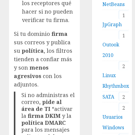
los receptores qué
NetBeans
hacer si no pueden
1
verificar tu firma.
JpGraph
Si tu dominio
firma
1
sus correos y publica
Outook
su
política
, los filtros
2010
tienden a confiar más
2
y son
menos
Linux
agresivos
con los
adjuntos.
Rhythmbox
Si no administras el
SATA
2
correo,
pide al
2
área de TI
“activar
la
firma DKIM
y la
Usuarios
política DMARC
Windows
para los mensajes