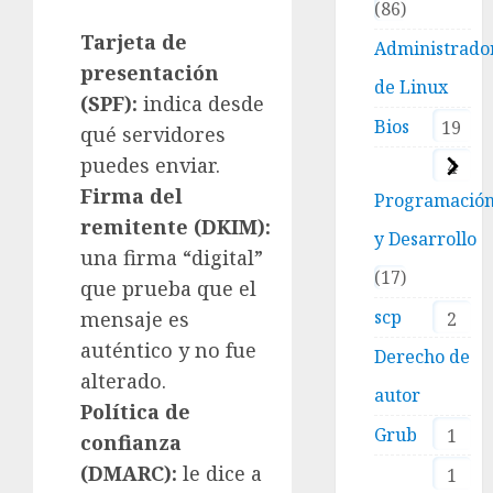
86
Tarjeta de
Administrado
presentación
de Linux
(SPF):
indica desde
Bios
19
qué servidores
puedes enviar.
4
Firma del
Programació
remitente (DKIM):
y Desarrollo
una firma “digital”
17
que prueba que el
scp
mensaje es
2
auténtico y no fue
Derecho de
alterado.
autor
Política de
Grub
1
confianza
(DMARC):
le dice a
1