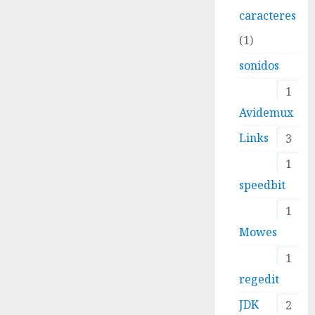
caracteres
15 ENERO,
2026
0
1
sonidos
1
Avidemux
Links
3
1
speedbit
1
Mowes
1
regedit
JDK
2