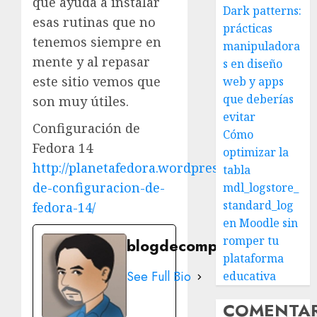
que ayuda a instalar
Dark patterns:
esas rutinas que no
prácticas
tenemos siempre en
manipuladora
mente y al repasar
s en diseño
este sitio vemos que
web y apps
que deberías
son muy útiles.
evitar
Configuración de
Cómo
Fedora 14
optimizar la
http://planetafedora.wordpress.com/guia-
tabla
de-configuracion-de-
mdl_logstore_
standard_log
fedora-14/
en Moodle sin
romper tu
blogdecomputo.com
plataforma
See Full Bio
educativa
COMENTA