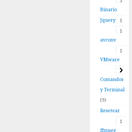
3
Binario
Jquery
1
1
avconv
1
VMware
2
Comandos
y Terminal
9
Resetear
1
ffmpeg