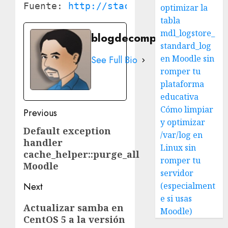
Fuente: 
http://stackoverflow.com/que
optimizar la
tabla
mdl_logstore_
blogdecomputo.com
standard_log
en Moodle sin
See Full Bio
romper tu
plataforma
educativa
Cómo limpiar
Post
Previous
y optimizar
navigation
Default exception
Previous
/var/log en
handler
post:
Linux sin
cache_helper::purge_all
romper tu
Moodle
servidor
Next
(especialment
e si usas
Next
Actualizar samba en
Moodle)
CentOS 5 a la versión
post: