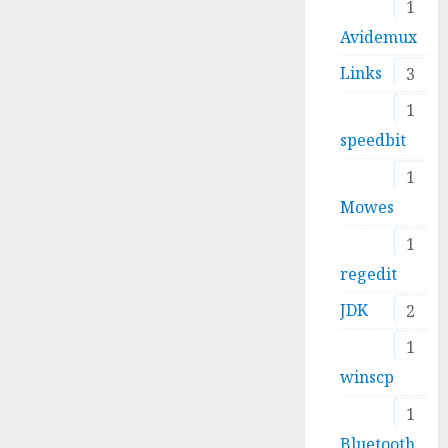
1
Avidemux
Links
3
1
speedbit
1
Mowes
1
regedit
JDK
2
1
winscp
1
Bluetooth