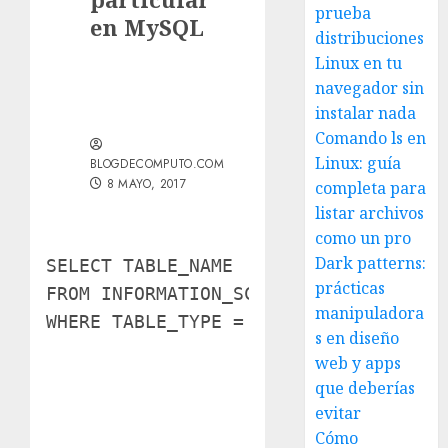
prueba
en MySQL
distribuciones
Linux en tu
navegador sin
instalar nada
Comando ls en
Linux: guía
BLOGDECOMPUTO.COM
8 MAYO, 2017
completa para
listar archivos
como un pro
Dark patterns:
SELECT
prácticas
FROM
 INFORMATION_SCHEMA
.
manipuladora
WHERE
 TABLE_TYPE 
=
'BASE TABLE'
AND
 
s en diseño
web y apps
que deberías
evitar
Cómo