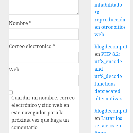
inhabilitado
su
reproducción
Nombre
*
en otros sitios
web
Correo electrónico
*
blogdecomputo.
en
PHP 8.2:
utf8_encode
and
Web
utf8_decode
functions
deprecated
Guardar mi nombre, correo
alternativas
electrónico y sitio web en
blogdecomputo.
este navegador para la
en
Listar los
próxima vez que haga un
servicios en
comentario.