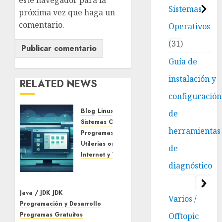
este navegador para la
Sistemas
próxima vez que haga un
comentario.
Operativos
31
Guía de
instalación y
RELATED NEWS
configuración
Blog
Linux
de
Sistemas Operativos
herramientas
Programas Gratuitos
Utilerias on line
de
Internet y Web
diagnóstico
DistroSea:
prueba
3
distribuciones
Java / JDK
JDK
Varios /
Linux
Programación y Desarrollo
en tu
Programas Gratuitos
Offtopic
navegador