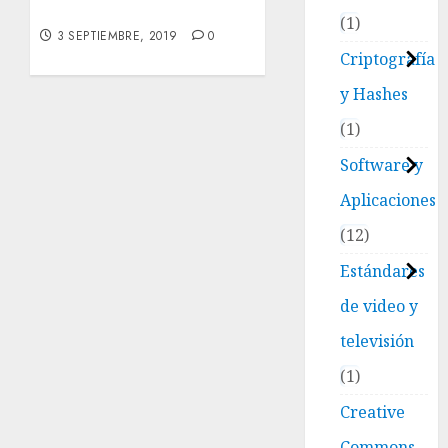
Descargar Java JDK 12
sin
1
3 SEPTIEMBRE, 2019
0
instalar
Criptografía
nada
y Hashes
15 ENERO,
2026
1
0
Software y
Aplicaciones
12
Estándares
de video y
televisión
1
Creative
Commons