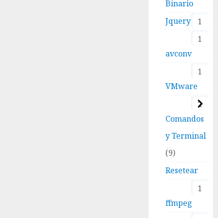
Binario
Jquery
1
1
avconv
1
VMware
2
Comandos
y Terminal
9
Resetear
1
ffmpeg