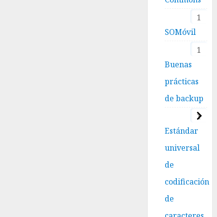
1
SOMóvil
1
Buenas
prácticas
de backup
1
Estándar
universal
de
codificación
de
caracteres