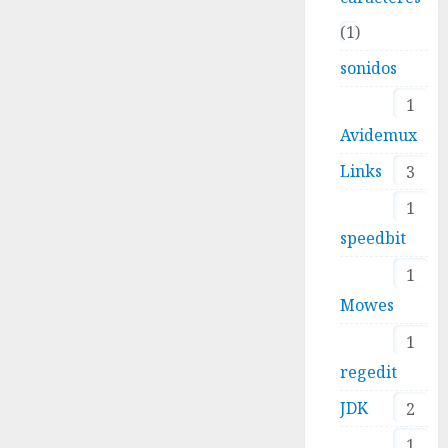
1
sonidos
1
Avidemux
Links
3
1
speedbit
1
Mowes
1
regedit
JDK
2
1