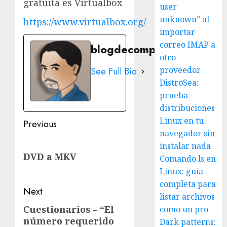
gratuita es Virtualbox
user
unknown” al
https://www.virtualbox.org/
importar
correo IMAP a
blogdecomputo.com
otro
proveedor
See Full Bio
DistroSea:
prueba
distribuciones
Linux en tu
Post
Previous
navegador sin
navigation
Previous
instalar nada
DVD a MKV
post:
Comando ls en
Linux: guía
completa para
Next
listar archivos
Cuestionarios – “El
Next
como un pro
número requerido
Dark patterns:
post: