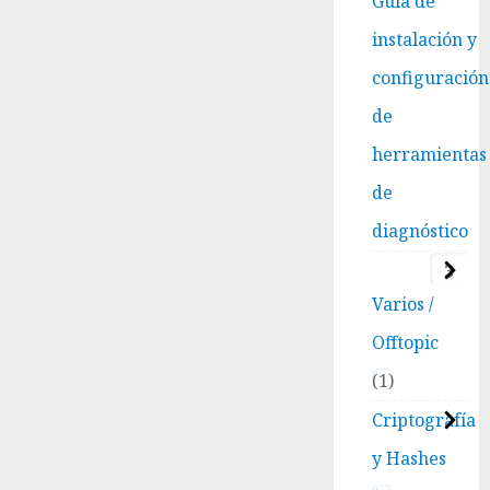
Guía de
Moodle)
instalación y
6
DICIEMBRE,
configuración
2025
0
de
herramientas
de
diagnóstico
3
Varios /
Offtopic
1
Criptografía
y Hashes