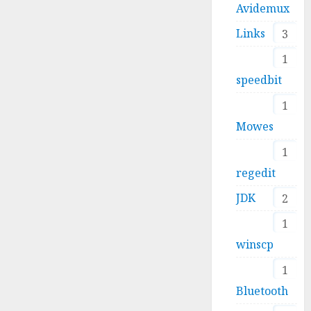
Avidemux
Links
3
1
speedbit
1
Mowes
1
regedit
JDK
2
1
winscp
1
Bluetooth