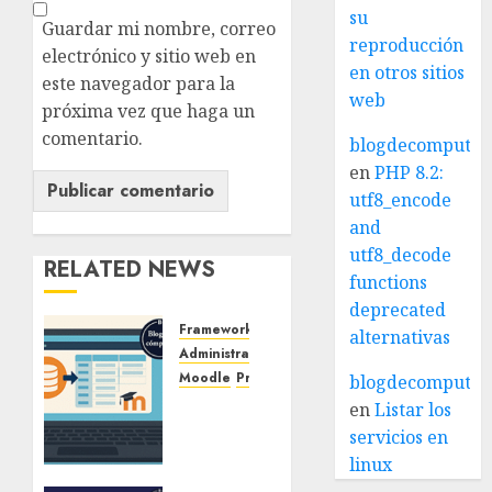
su
Guardar mi nombre, correo
reproducción
electrónico y sitio web en
en otros sitios
este navegador para la
web
próxima vez que haga un
comentario.
blogdecomputo.
en
PHP 8.2:
utf8_encode
and
utf8_decode
RELATED NEWS
functions
deprecated
Frameworks y CMS
alternativas
Administración y Optimización de Plataformas
Moodle
Programación y Desarrollo
blogdecomputo.
Cómo
en
Listar los
optimizar
servicios en
la tabla
linux
mdl_logstore_standard_log