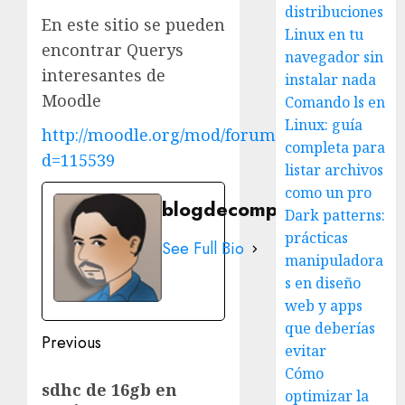
distribuciones
En este sitio se pueden
Linux en tu
encontrar Querys
navegador sin
interesantes de
instalar nada
Moodle
Comando ls en
Linux: guía
http://moodle.org/mod/forum/discuss.php?
completa para
d=115539
listar archivos
como un pro
blogdecomputo.com
Dark patterns:
prácticas
See Full Bio
manipuladora
s en diseño
web y apps
que deberías
Post
Previous
evitar
navigation
Cómo
Previous
sdhc de 16gb en
optimizar la
post: