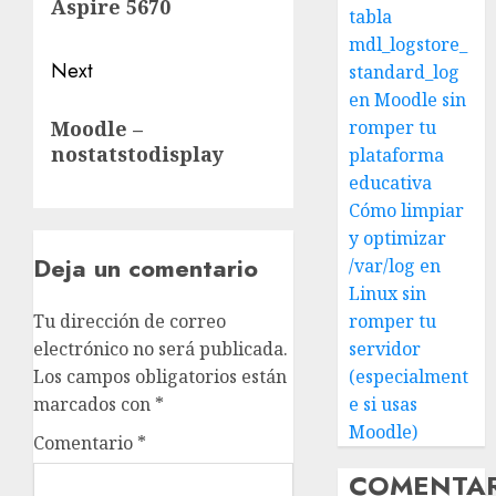
Aspire 5670
tabla
mdl_logstore_
Next
standard_log
en Moodle sin
Next
Moodle –
romper tu
post:
nostatstodisplay
plataforma
educativa
Cómo limpiar
y optimizar
Deja un comentario
/var/log en
Linux sin
Tu dirección de correo
romper tu
electrónico no será publicada.
servidor
Los campos obligatorios están
(especialment
marcados con
*
e si usas
Moodle)
Comentario
*
COMENTA