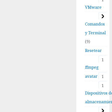
VMware
2
Comandos
y Terminal
9
Resetear
1
ffmpeg
avatar
1
1
Dispositivos d
almacenamie
4