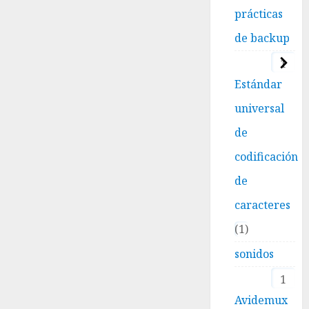
prácticas
de backup
1
Estándar
universal
de
codificación
de
caracteres
1
sonidos
1
Avidemux