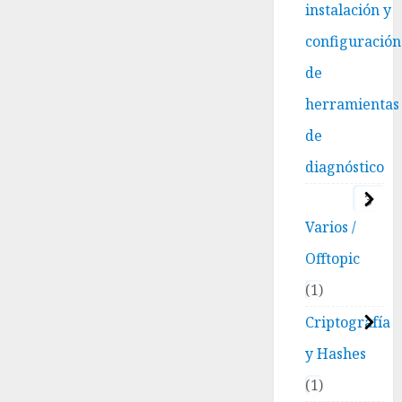
instalación y
0
configuración
de
herramientas
de
diagnóstico
3
Varios /
Offtopic
1
Criptografía
y Hashes
1