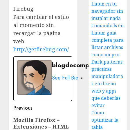
Linux en tu
Firebug
navegador sin
Para cambiar el estilo
instalar nada
al momento sin
Comando ls en
recargar la página
Linux: guía
completa para
web
listar archivos
http://getfirebug.com/
como un pro
Dark patterns:
blogdecomputo.com
prácticas
manipuladora
See Full Bio
s en diseño
web y apps
que deberías
evitar
Post
Previous
Cómo
navigation
Previous
Mozilla Firefox –
optimizar la
Extensiones – HTML
post:
tabla