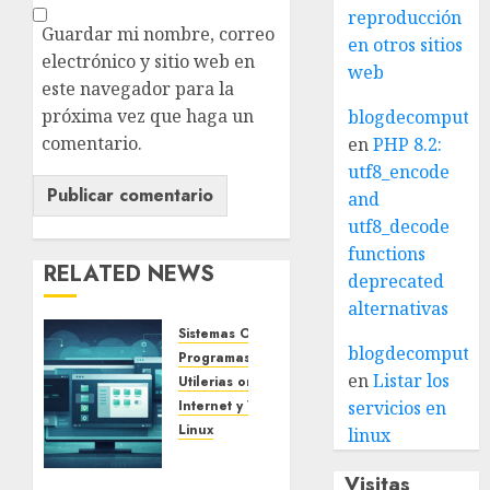
reproducción
Guardar mi nombre, correo
en otros sitios
electrónico y sitio web en
web
este navegador para la
próxima vez que haga un
blogdecomputo.
comentario.
en
PHP 8.2:
utf8_encode
and
utf8_decode
functions
RELATED NEWS
deprecated
alternativas
Sistemas Operativos
blogdecomputo.
Programas Gratuitos
en
Listar los
Utilerias on line
Internet y Web
Blog
servicios en
Linux
linux
DistroSea:
prueba
Visitas