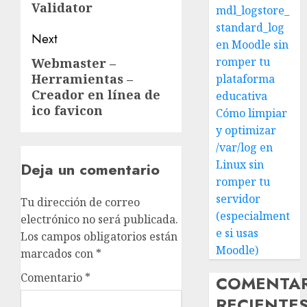
Validator
mdl_logstore_
standard_log
Next
en Moodle sin
romper tu
Webmaster –
Next
Herramientas –
plataforma
post:
Creador en línea de
educativa
ico favicon
Cómo limpiar
y optimizar
/var/log en
Linux sin
Deja un comentario
romper tu
servidor
Tu dirección de correo
(especialment
electrónico no será publicada.
e si usas
Los campos obligatorios están
Moodle)
marcados con
*
Comentario
*
COMENTA
RECIENTE