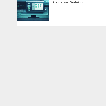
Programas Gratuitos
DistroSea: prueba
distribuciones Linux en tu
navegador sin instalar
nada
15 ENERO, 2026
0