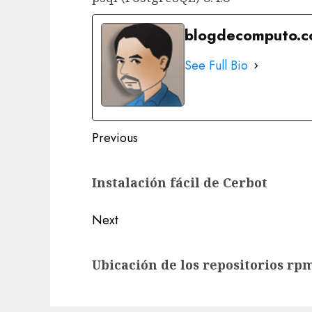
blogdecomputo.
See Full Bio
Post
Previous
navigation
Previous
Instalación fácil de Cerbot
post:
Next
Next
Ubicación de los repositorios rp
post: