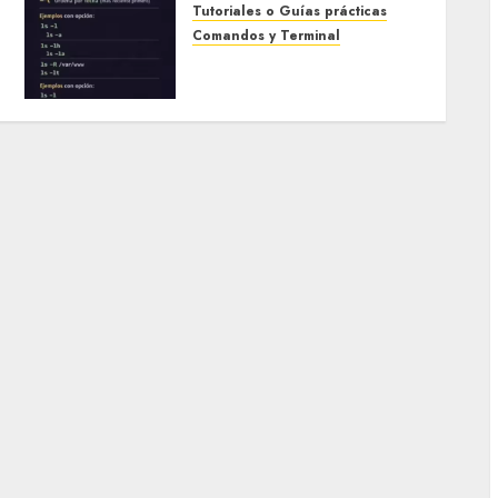
Tutoriales o Guías prácticas
Comandos y Terminal
Comando ls en Linux: guía
completa para listar
archivos como un pro
13 ENERO, 2026
0