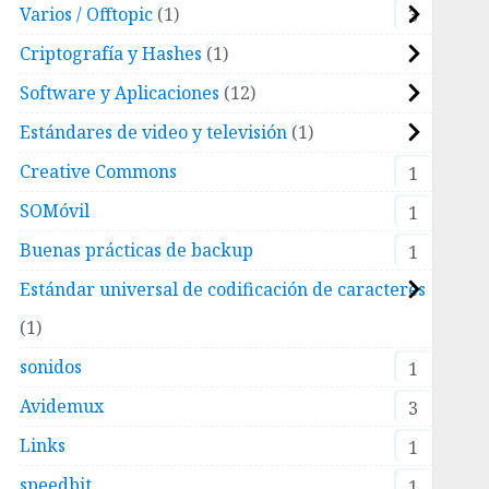
Varios / Offtopic
1
3
Criptografía y Hashes
1
Software y Aplicaciones
12
Estándares de video y televisión
1
Creative Commons
1
SOMóvil
1
Buenas prácticas de backup
1
Estándar universal de codificación de caracteres
1
sonidos
1
Avidemux
3
Links
1
speedbit
1