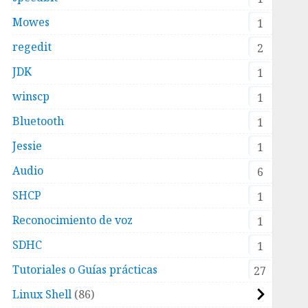
Mowes
1
regedit
2
JDK
1
winscp
1
Bluetooth
1
Jessie
1
Audio
6
SHCP
1
Reconocimiento de voz
1
SDHC
1
Tutoriales o Guías prácticas
27
Linux Shell
86