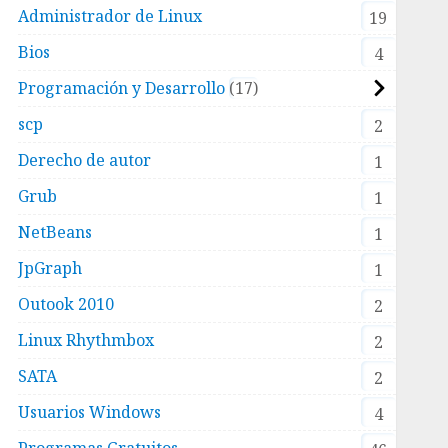
Administrador de Linux
19
Bios
4
Programación y Desarrollo
17
scp
2
Derecho de autor
1
Grub
1
NetBeans
1
JpGraph
1
Outook 2010
2
Linux Rhythmbox
2
SATA
2
Usuarios Windows
4
Programas Gratuitos