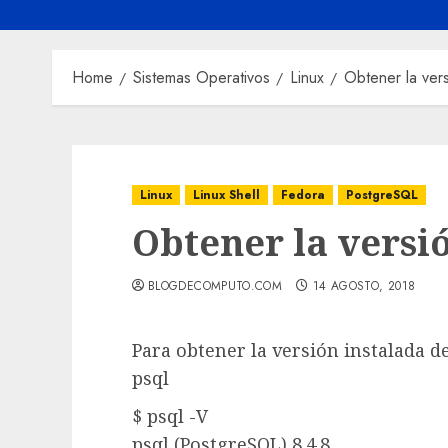
Home
Sistemas Operativos
Linux
Obtener la ver
Linux
Linux Shell
Fedora
PostgreSQL
Obtener la versi
BLOGDECOMPUTO.COM
14 AGOSTO, 2018
Para obtener la versión instalada 
psql
$ psql -V
psql (PostgreSQL) 8.4.8