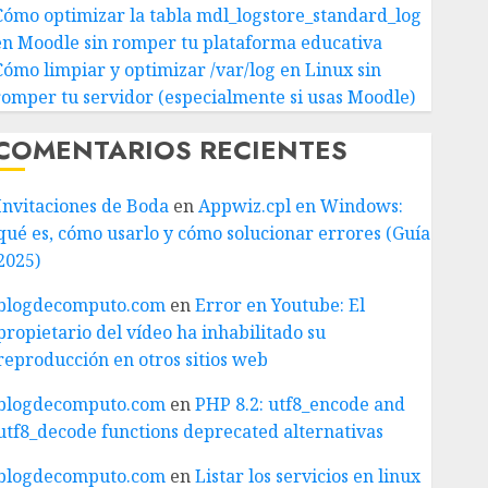
Cómo optimizar la tabla mdl_logstore_standard_log
en Moodle sin romper tu plataforma educativa
Cómo limpiar y optimizar /var/log en Linux sin
romper tu servidor (especialmente si usas Moodle)
COMENTARIOS RECIENTES
Invitaciones de Boda
en
Appwiz.cpl en Windows:
qué es, cómo usarlo y cómo solucionar errores (Guía
2025)
blogdecomputo.com
en
Error en Youtube: El
propietario del vídeo ha inhabilitado su
reproducción en otros sitios web
blogdecomputo.com
en
PHP 8.2: utf8_encode and
utf8_decode functions deprecated alternativas
blogdecomputo.com
en
Listar los servicios en linux