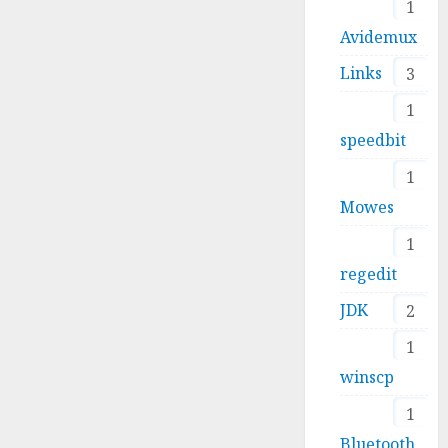
1
Avidemux
Links
3
1
speedbit
1
Mowes
1
regedit
JDK
2
1
winscp
1
Bluetooth