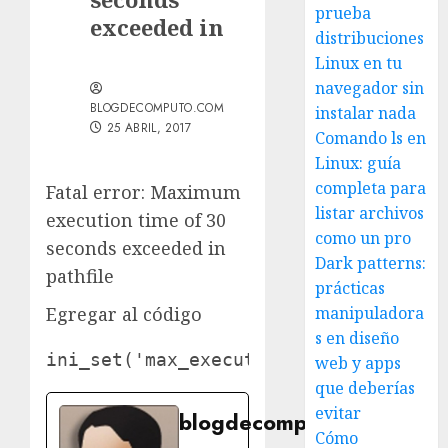
prueba
exceeded in
distribuciones
Linux en tu
navegador sin
BLOGDECOMPUTO.COM
instalar nada
25 ABRIL, 2017
Comando ls en
Linux: guía
completa para
Fatal error: Maximum
listar archivos
execution time of 30
como un pro
seconds exceeded in
Dark patterns:
pathfile
prácticas
Egregar al código
manipuladora
s en diseño
ini_set
(
'max_execution_time'
,
300
);
web y apps
que deberías
evitar
blogdecomputo.com
Cómo