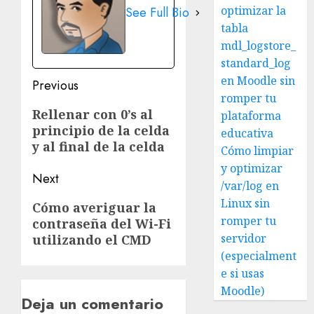
optimizar la
See Full Bio
tabla
mdl_logstore_
standard_log
en Moodle sin
Post
Previous
romper tu
navigation
Previous
Rellenar con 0’s al
plataforma
principio de la celda
post:
educativa
y al final de la celda
Cómo limpiar
y optimizar
Next
/var/log en
Next
Linux sin
Cómo averiguar la
romper tu
contraseña del Wi-Fi
post:
servidor
utilizando el CMD
(especialment
e si usas
Moodle)
Deja un comentario