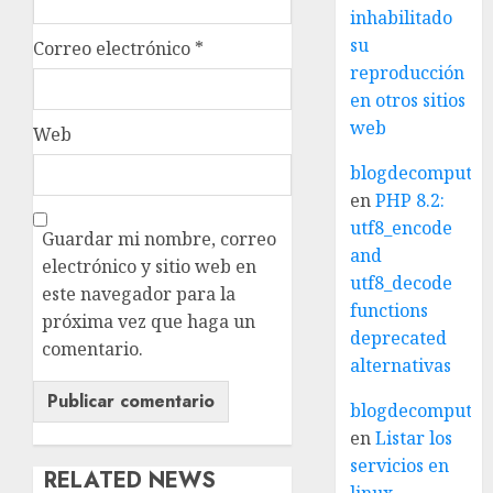
inhabilitado
su
Correo electrónico
*
reproducción
en otros sitios
web
Web
blogdecomputo.
en
PHP 8.2:
utf8_encode
Guardar mi nombre, correo
and
electrónico y sitio web en
utf8_decode
este navegador para la
functions
próxima vez que haga un
deprecated
comentario.
alternativas
blogdecomputo.
en
Listar los
servicios en
RELATED NEWS