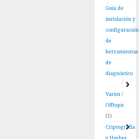
2025
ventajas
0
Guía de
y
instalación y
desventajas
(Guía
configuración
2025)
de
14
herramientas
NOVIEMBRE,
2025
0
de
diagnóstico
3
Varios /
Offtopic
1
Criptografía
y Hashes