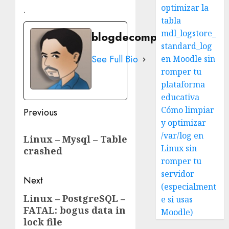
optimizar la
.
tabla
mdl_logstore_
blogdecomputo.com
standard_log
See Full Bio
en Moodle sin
romper tu
plataforma
educativa
Post
Cómo limpiar
Previous
y optimizar
navigation
Previous
/var/log en
Linux – Mysql – Table
post:
Linux sin
crashed
romper tu
servidor
Next
(especialment
Linux – PostgreSQL –
Next
e si usas
FATAL: bogus data in
Moodle)
post:
lock file