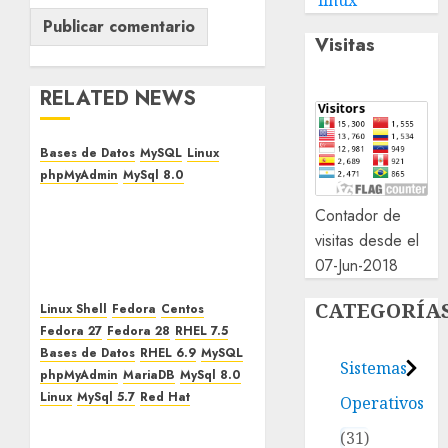
linux
Visitas
RELATED NEWS
Bases de Datos
MySQL
Linux
phpMyAdmin
MySql 8.0
error 2059 (hy000)
Contador de
authentication plugin
visitas desde el
‘caching_sha2_password’
07-Jun-2018
cannot be loaded
23 AGOSTO, 2018
0
CATEGORÍA
Linux Shell
Fedora
Centos
Fedora 27
Fedora 28
RHEL 7.5
Bases de Datos
RHEL 6.9
MySQL
Sistemas
phpMyAdmin
MariaDB
MySql 8.0
Linux
MySql 5.7
Red Hat
Operativos
Instalar MySQL 8.0/5.7 en
31
Fedora 31/30/29/28/27,