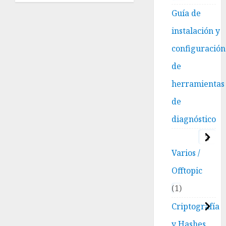
CentOS/RHEL 7.5/6.9 y Red
Guía de
Hat (RHEL) 7.5/6.9
instalación y
23 AGOSTO, 2018
0
configuración
de
herramientas
de
diagnóstico
3
Varios /
Offtopic
1
Criptografía
y Hashes