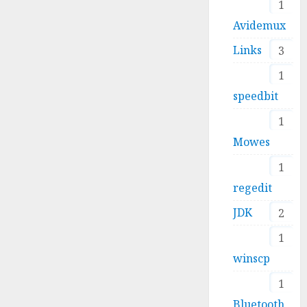
1
Avidemux
Links
3
1
speedbit
1
Mowes
1
regedit
JDK
2
1
winscp
1
Bluetooth