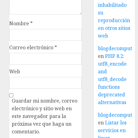
inhabilitado
su
reproducción
Nombre
*
en otros sitios
web
Correo electrónico
*
blogdecomputo.
en
PHP 8.2:
utf8_encode
Web
and
utf8_decode
functions
deprecated
Guardar mi nombre, correo
alternativas
electrónico y sitio web en
blogdecomputo.
este navegador para la
en
Listar los
próxima vez que haga un
servicios en
comentario.