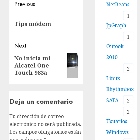
Post
Previous
NetBeans
navigation
Previous
1
Tips módem
post:
JpGraph
1
Next
Outook
Next
2010
No inicia mi
Alcatel One
post:
2
Touch 983a
Linux
Rhythmbox
Deja un comentario
SATA
2
2
Tu dirección de correo
Usuarios
electrónico no será publicada.
Los campos obligatorios están
Windows
marcados con
*