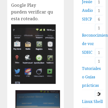
Jessie
1
Google Play
Audio
1
pueden verificar qu
esta roteado.
SHCP
6
1
Reconocimien
de voz
SDHC
1
1
Tutoriales
o Guías
prácticas
27
Linux Shell