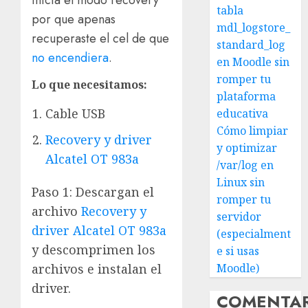
inicia el modo recovery
tabla
por que apenas
mdl_logstore_
recuperaste el cel de que
standard_log
no encendiera
.
en Moodle sin
romper tu
Lo que necesitamos:
plataforma
Cable USB
educativa
Cómo limpiar
Recovery y driver
y optimizar
Alcatel OT 983a
/var/log en
Linux sin
Paso 1: Descargan el
romper tu
archivo
Recovery y
servidor
driver Alcatel OT 983a
(especialment
y descomprimen los
e si usas
Moodle)
archivos e instalan el
driver.
COMENTA