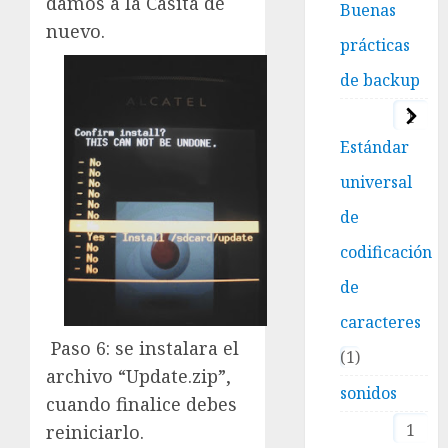
damos a la Casita de
Buenas
nuevo.
prácticas
de backup
1
Estándar
universal
de
codificación
de
caracteres
Paso 6: se instalara el
1
archivo “Update.zip”,
sonidos
cuando finalice debes
1
reiniciarlo.