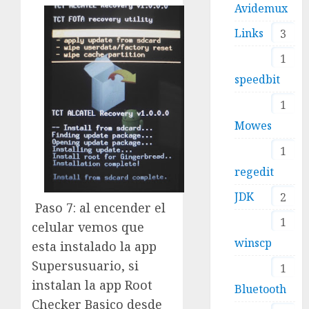
Avidemux
Links
3
1
speedbit
1
Mowes
1
regedit
JDK
2
Paso 7: al encender el
1
celular vemos que
winscp
esta instalado la app
Supersusuario, si
1
instalan la app Root
Bluetooth
Checker Basico desde