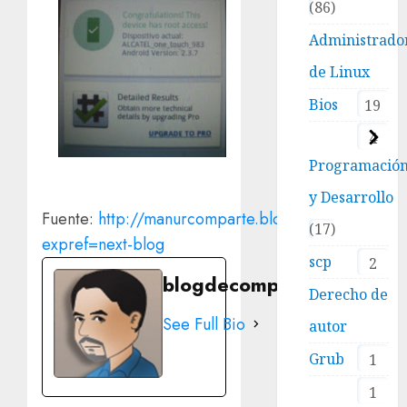
86
Administrado
de Linux
Bios
19
4
Programació
y Desarrollo
Fuente:
http://manurcomparte.blogspot.mx/?
17
expref=next-blog
scp
2
blogdecomputo.com
Derecho de
See Full Bio
autor
Grub
1
1