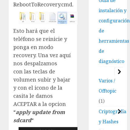
Guía de
RebootToRecovery.cmd.
instalación y
configuración
Esto hará que el
de
teléfono se reinicie y
herramientas
ponga en modo
de
recovery. Una vez aquí
diagnóstico
nos despalzamos
con las teclas de
3
volumen subir y bajar
Varios /
y con el icono de la
Offtopic
casita le damos
1
ACEPTAR a la opcion
Criptografía
“
apply update from
sdcard
“
y Hashes