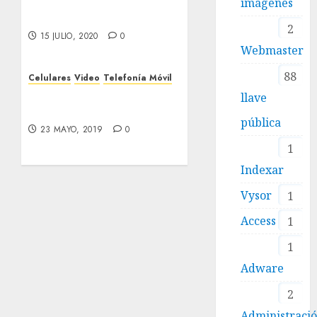
combinar la memoria
imágenes
interna con la externa
2
15 JULIO, 2020
0
Webmaster
88
Celulares
Video
Telefonía Móvil
Historia del Internet
llave
Móvil
pública
23 MAYO, 2019
0
1
Indexar
Vysor
1
Access
1
1
Adware
2
Administraci