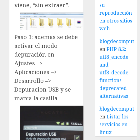
viene, “sin extraer”.
su
reproducción
en otros sitios
web
Paso 3: ademas se debe
blogdecomputo.
activar el modo
en
PHP 8.2:
depuración en:
utf8_encode
Ajustes –>
and
Aplicaciones –>
utf8_decode
functions
Desarrollo –>
deprecated
Depuracion USB y se
alternativas
marca la casilla.
blogdecomputo.
en
Listar los
servicios en
linux