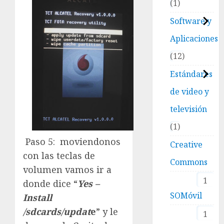
1
Software y
Aplicaciones
12
Estándares
de video y
televisión
1
Paso 5: moviendonos
Creative
con las teclas de
Commons
volumen vamos ir a
1
donde dice “
Yes –
SOMóvil
Install
/sdcards/updat
e
” y le
1